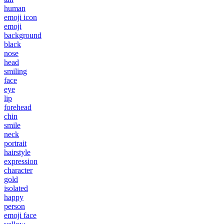
human
emoji icon
emoji
background
black
nose
head
smiling
face
eye
lip
forehead
chin
smile
neck
portrait
hairstyle
expression
character
gold
isolated
happy
person
emoji face