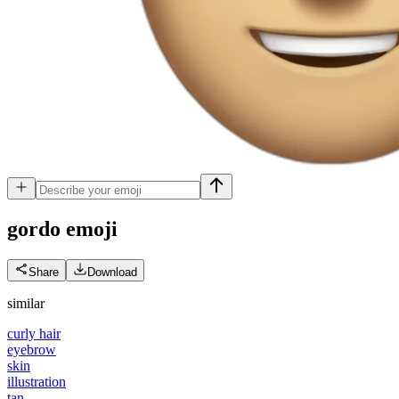
gordo
emoji
Share
Download
similar
curly hair
eyebrow
skin
illustration
tan