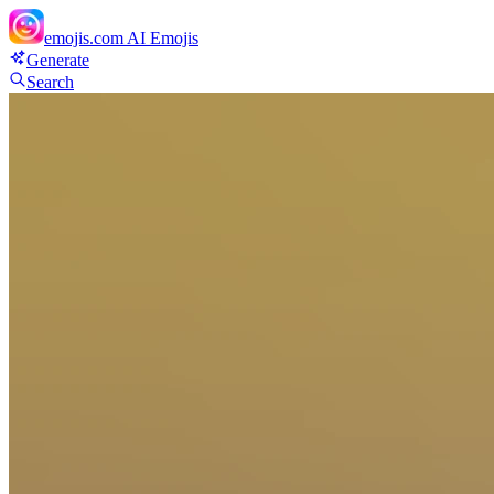
emojis.com
AI Emojis
Generate
Search