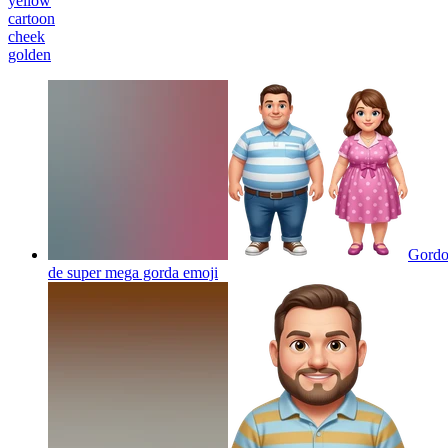
yellow
cartoon
cheek
golden
Gordo 
de super mega gorda
emoji