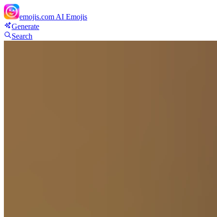
emojis.com
AI Emojis
Generate
Search