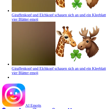
Giraffenkopf und Elchkopf schauen sich an und ein Kleeblatt
vier Blätter
emoji
Giraffenkopf und Elchkopf schauen sich an und ein Kleeblatt
vier Blätter
emoji
AI Emojis