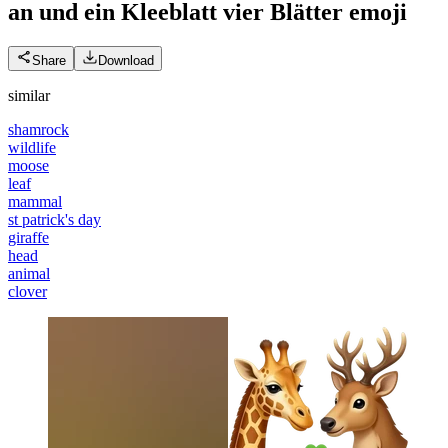
an und ein Kleeblatt vier Blätter
emoji
Share
Download
similar
shamrock
wildlife
moose
leaf
mammal
st patrick's day
giraffe
head
animal
clover