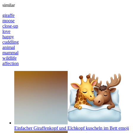
similar
giraffe
moose
close-up
love
happy
cuddling
animal
mammal
wildlife
affection
Einfacher Giraffenkopf und Elchkopf kuscheln im Bett
emoji