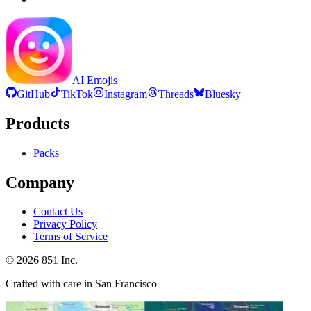
AI Emojis
GitHub
TikTok
Instagram
Threads
Bluesky
Products
Packs
Company
Contact Us
Privacy Policy
Terms of Service
©
2026
851 Inc.
Crafted with care in San Francisco