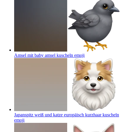
Amsel mit baby amsel kuscheln
emoji
Japanspitz weiß und katze europäisch kurzhaar kuscheln
emoji