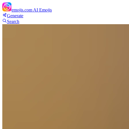
emojis.com
AI Emojis
Generate
Search