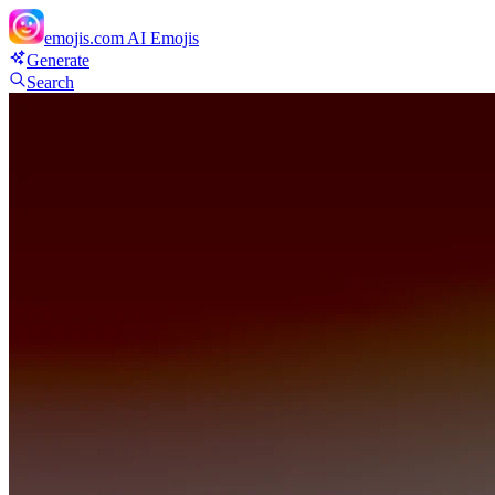
emojis.com
AI Emojis
Generate
Search