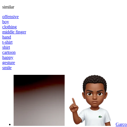
similar
offensive
boy
clothing
middle finger
hand
t-shirt
shirt
cartoon
happy
gesture
smile
Garçon