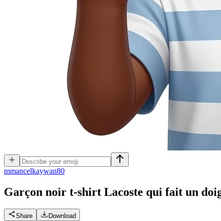
m
mancelkaywan80
Garçon noir t-shirt Lacoste qui fait un do
Share
Download