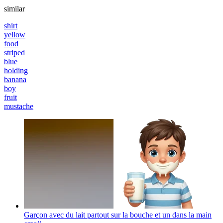
similar
shirt
yellow
food
striped
blue
holding
banana
boy
fruit
mustache
Garçon avec du lait partout sur la bouche et un dans la main