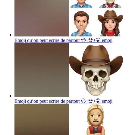
Emoji qu’on peut ecrire de partout 🤠+💀+🤫
emoji
Emoji qu’on peut ecrire de partout 🤠+💀+🤫
emoji