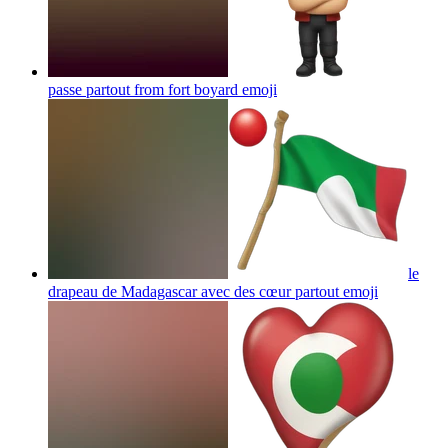
passe partout from fort boyard
emoji
le
drapeau de Madagascar avec des cœur partout
emoji