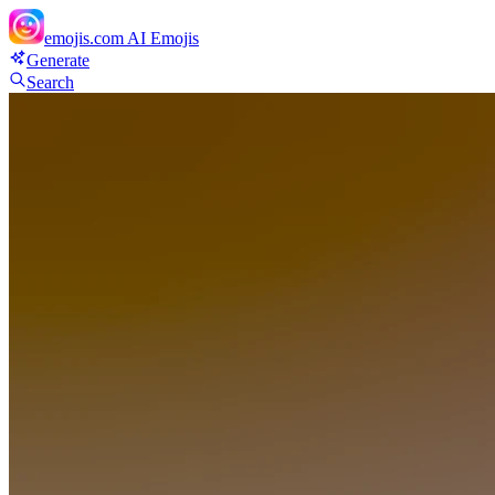
emojis.com
AI Emojis
Generate
Search