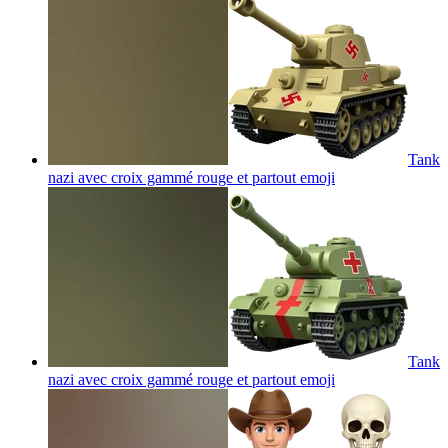
Tank
nazi avec croix gammé rouge et partout
emoji
Tank
nazi avec croix gammé rouge et partout
emoji