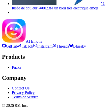
🚀
fusée de couleur @0023f4 un bleu très electrique
emoji
AI Emojis
GitHub
TikTok
Instagram
Threads
Bluesky
Products
Packs
Company
Contact Us
Privacy Policy
Terms of Service
©
2026
851 Inc.