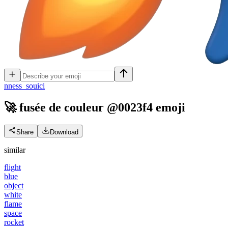
n
ness_souici
🚀 fusée de couleur @0023f4
emoji
Share
Download
similar
flight
blue
object
white
flame
space
rocket