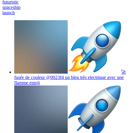
futuristic
spaceship
launch
🚀
fusée de couleur @0023f4 un bleu très electrique avec une
flamme
emoji