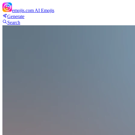
emojis.com
AI Emojis
Generate
Search