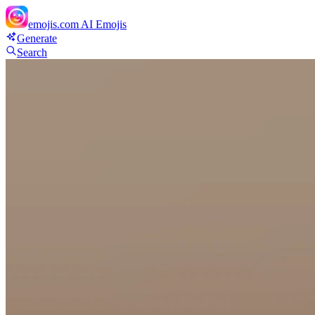
emojis.com
AI Emojis
Generate
Search