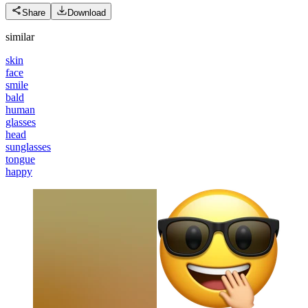
Share
Download
similar
skin
face
smile
bald
human
glasses
head
sunglasses
tongue
happy