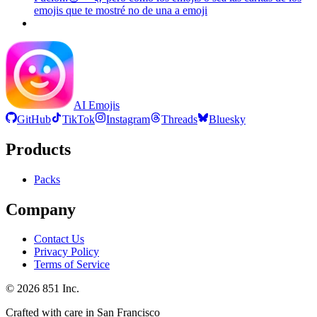
emojis que te mostré no de una a
emoji
AI Emojis
GitHub
TikTok
Instagram
Threads
Bluesky
Products
Packs
Company
Contact Us
Privacy Policy
Terms of Service
©
2026
851 Inc.
Crafted with care in San Francisco