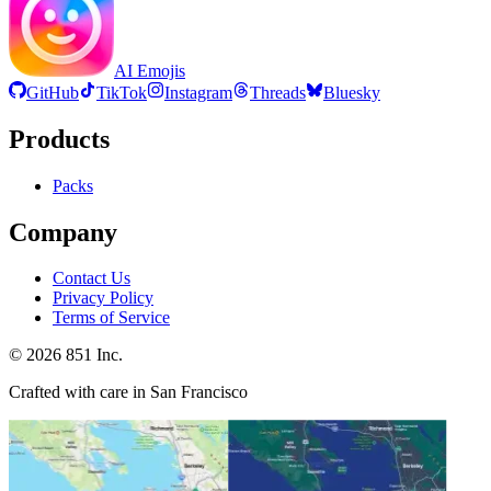
AI Emojis
GitHub
TikTok
Instagram
Threads
Bluesky
Products
Packs
Company
Contact Us
Privacy Policy
Terms of Service
©
2026
851 Inc.
Crafted with care in San Francisco