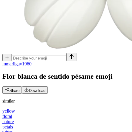
m
marligav1960
Flor blanca de sentido pésame
emoji
Share
Download
similar
yellow
floral
nature
petals