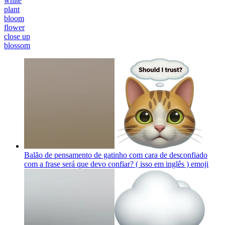
white
plant
bloom
flower
close up
blossom
Balão de pensamento de gatinho com cara de desconfiado
com a frase será que devo confiar? ( isso em inglês )
emoji