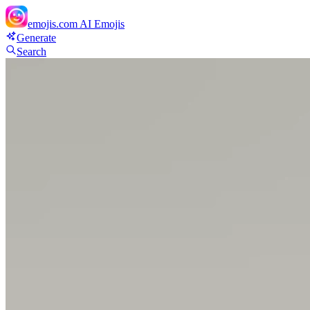
emojis.com
AI Emojis
Generate
Search