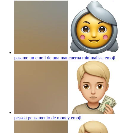
pasame un emoji de una mancuerna minimalista
emoji
pessoa pensamento de money
emoji