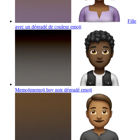
Fille
avec un dégradé de couleur
emoji
Memojimemoji boy noir dégradé
emoji