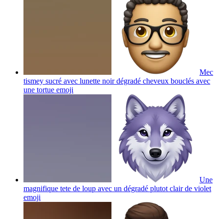
Mec
tismey sucré avec lunette noir dégradé cheveux bouclés avec
une tortue
emoji
Une
magnifique tete de loup avec un dégradé plutot clair de violet
emoji