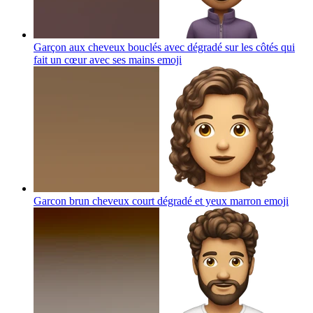
Garçon aux cheveux bouclés avec dégradé sur les côtés qui
fait un cœur avec ses mains
emoji
Garcon brun cheveux court dégradé et yeux marron
emoji