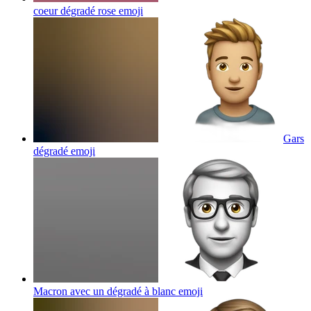
coeur dégradé rose
emoji
Gars
dégradé
emoji
Macron avec un dégradé à blanc
emoji