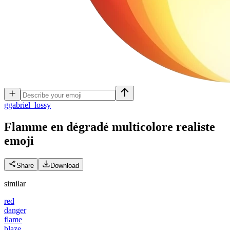
g
gabriel_lossy
Flamme en dégradé multicolore realiste
emoji
Share
Download
similar
red
danger
flame
blaze