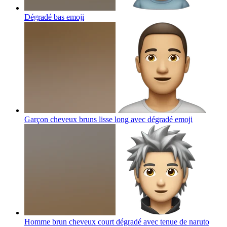
Dégradé bas
emoji
Garçon cheveux bruns lisse long avec dégradé
emoji
Homme brun cheveux court dégradé avec tenue de naruto