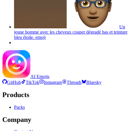
Un
jeune homme avec les cheveux couper dégradé bas et teinture
bleu étoile.
emoji
AI Emojis
GitHub
TikTok
Instagram
Threads
Bluesky
Products
Packs
Company