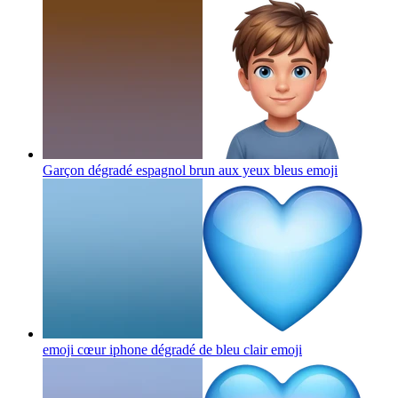
Garçon dégradé espagnol brun aux yeux bleus
emoji
emoji cœur iphone dégradé de bleu clair
emoji