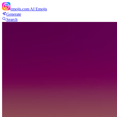
emojis.com
AI Emojis
Generate
Search