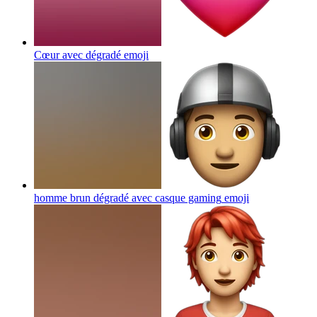
Cœur avec dégradé
emoji
homme brun dégradé avec casque gaming
emoji