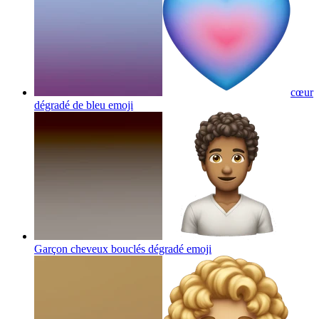
cœur
dégradé de bleu
emoji
Garçon cheveux bouclés dégradé
emoji