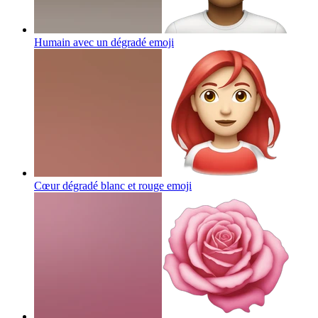
Humain avec un dégradé
emoji
Cœur dégradé blanc et rouge
emoji