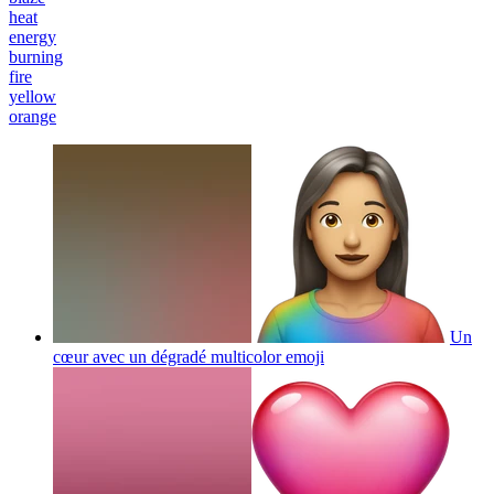
heat
energy
burning
fire
yellow
orange
Un
cœur avec un dégradé multicolor
emoji