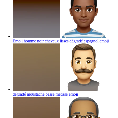
Emoji homme noir cheveux lisses dégradé espagnol
emoji
dégradé moustache basse metisse
emoji