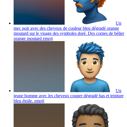
Un
mec noir avec des cheveux de couleur bleu dégradé orange
moutard sur le visage des symboles doré. Des cornes de bélier
orange moutard
emoji
Un
jeune homme avec les cheveux couper dégradé bas et teinture
bleu étoile.
emoji