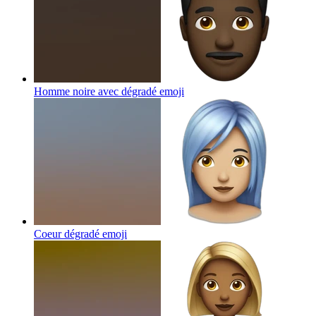
Homme noire avec dégradé
emoji
Coeur dégradé
emoji