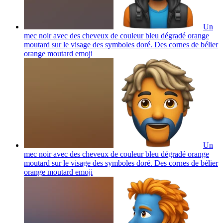
Un
mec noir avec des cheveux de couleur bleu dégradé orange
moutard sur le visage des symboles doré. Des cornes de bélier
orange moutard
emoji
Un
mec noir avec des cheveux de couleur bleu dégradé orange
moutard sur le visage des symboles doré. Des cornes de bélier
orange moutard
emoji