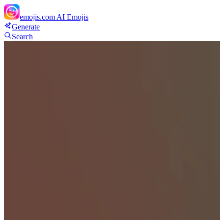
emojis.com
AI Emojis
Generate
Search