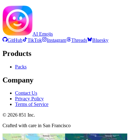
AI Emojis
GitHub
TikTok
Instagram
Threads
Bluesky
Products
Packs
Company
Contact Us
Privacy Policy
Terms of Service
©
2026
851 Inc.
Crafted with care in San Francisco