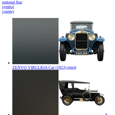
national flag
symbol
country
ZENVO VIRCLIOA Car (1923)
emoji
A