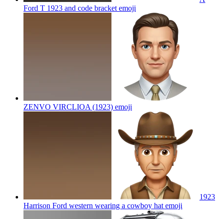
Ford T 1923 and code bracket
emoji
ZENVO VIRCLIOA (1923)
emoji
1923
Harrison Ford western wearing a cowboy hat
emoji