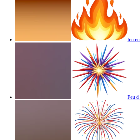
feu
em
Feu d 