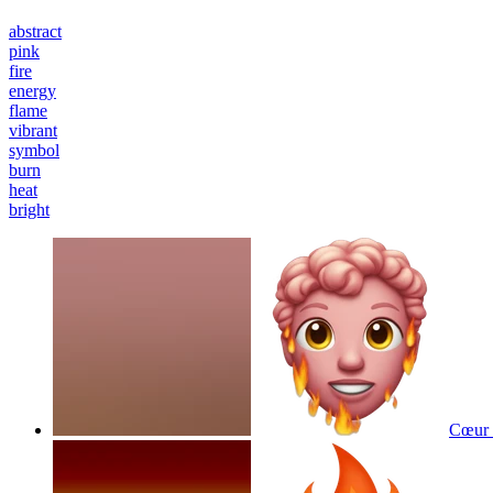
abstract
pink
fire
energy
flame
vibrant
symbol
burn
heat
bright
Cœur 