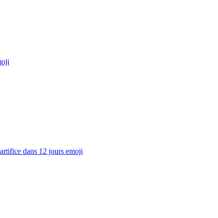
oji
artifice dans 12 jours
emoji