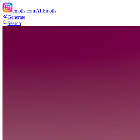
emojis.com
AI Emojis
Generate
Search