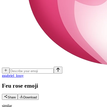
g
gabriel_lossy
Feu rose
emoji
Share
Download
similar