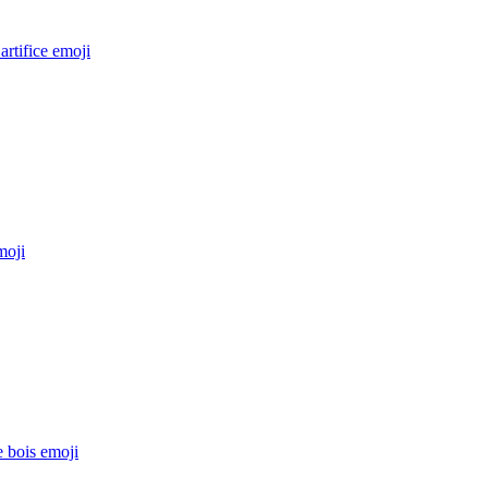
artifice
emoji
oji
 bois
emoji