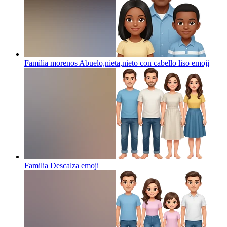
Familia morenos Abuelo,nieta,nieto con cabello liso
emoji
Familia Descalza
emoji