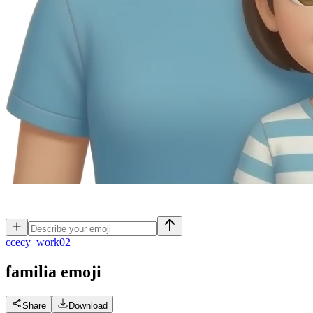
c
cecy_work02
familia
emoji
Share
Download