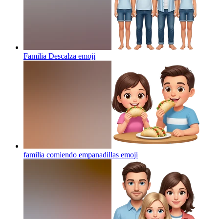
Familia Descalza
emoji
familia comiendo empanadillas
emoji