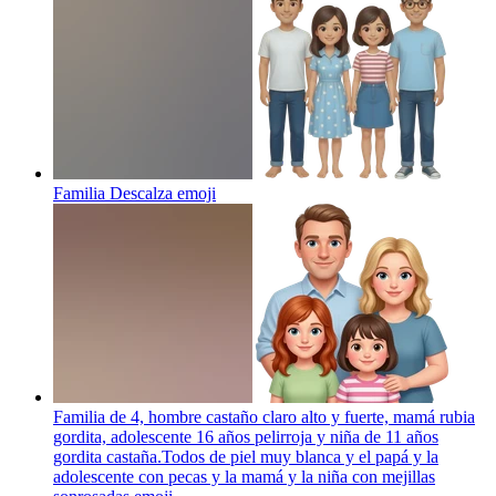
Familia Descalza
emoji
Familia de 4, hombre castaño claro alto y fuerte, mamá rubia
gordita, adolescente 16 años pelirroja y niña de 11 años
gordita castaña.Todos de piel muy blanca y el papá y la
adolescente con pecas y la mamá y la niña con mejillas