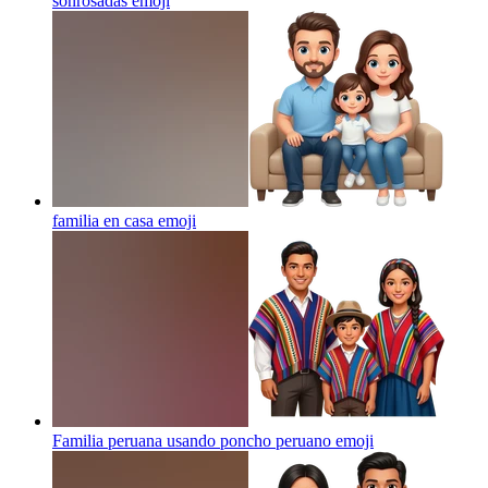
sonrosadas
emoji
familia en casa
emoji
Familia peruana usando poncho peruano
emoji