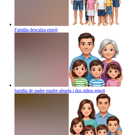
Familia descalza
emoji
familia de padre,madre,abuela i dos niños
emoji