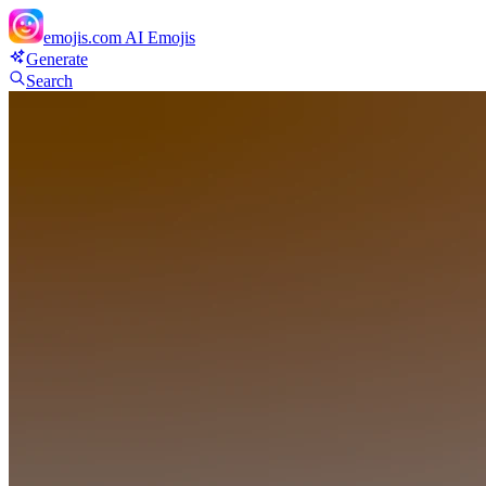
emojis.com
AI Emojis
Generate
Search