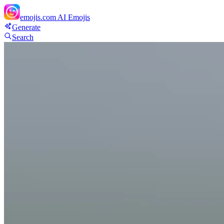
emojis.com
AI Emojis
Generate
Search