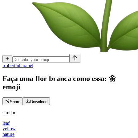
r
robertinharabel
Faça uma flor branca como essa: 🌼
emoji
Share
Download
similar
leaf
yellow
nature