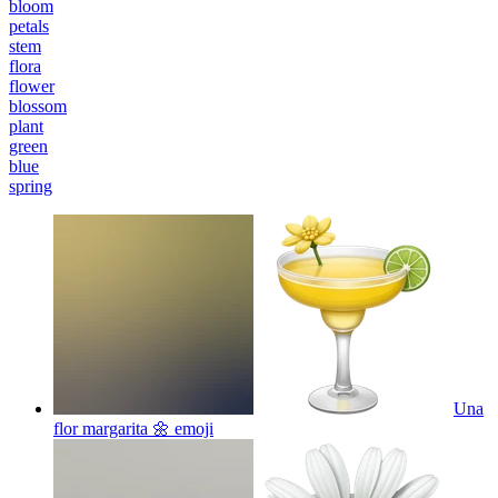
bloom
petals
stem
flora
flower
blossom
plant
green
blue
spring
Una
flor margarita 🌼
emoji