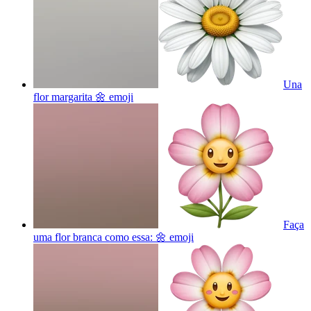
Una
flor margarita 🌼
emoji
Faça
uma flor branca como essa: 🌼
emoji