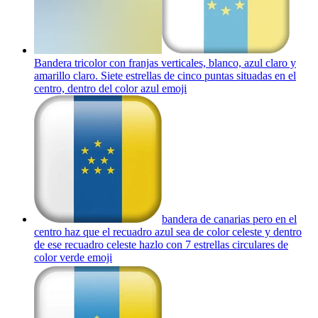
Bandera tricolor con franjas verticales, blanco, azul claro y
amarillo claro. Siete estrellas de cinco puntas situadas en el
centro, dentro del color azul
emoji
bandera de canarias pero en el
centro haz que el recuadro azul sea de color celeste y dentro
de ese recuadro celeste hazlo con 7 estrellas circulares de
color verde
emoji