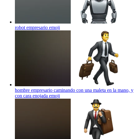
robot empresario
emoji
hombre empresario caminando con una maleta en la mano, y
con cara enojada
emoji