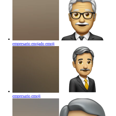
empresario enojado
emoji
empresario
emoji