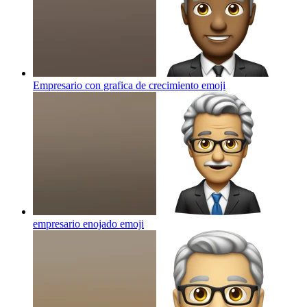
Empresario con grafica de crecimiento
emoji
empresario enojado
emoji