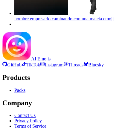
hombre empresario caminando con una maleta
emoji
AI Emojis
GitHub
TikTok
Instagram
Threads
Bluesky
Products
Packs
Company
Contact Us
Privacy Policy
Terms of Service