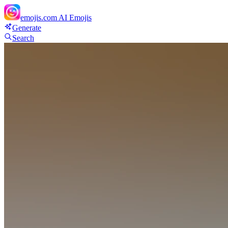
emojis.com
AI Emojis
Generate
Search