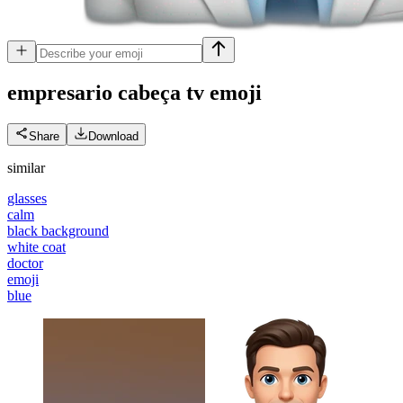
empresario cabeça tv
emoji
Share
Download
similar
glasses
calm
black background
white coat
doctor
emoji
blue