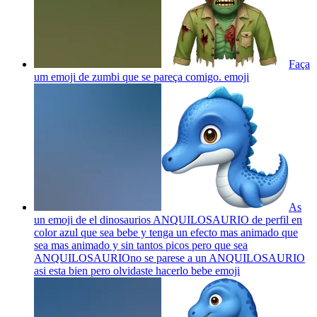
Faça
um emoji de zumbi que se pareça comigo.
emoji
As
un emoji de el dinosaurios ANQUILOSAURIO de perfil en
color azul que sea bebe y tenga un efecto mas animado que
sea mas animado y sin tantos picos pero que sea
ANQUILOSAURIOno se parese a un ANQUILOSAURIO
asi esta bien pero olvidaste hacerlo bebe
emoji