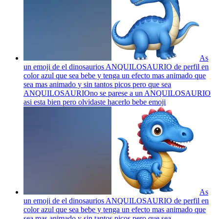
As
un emoji de el dinosaurios ANQUILOSAURIO de perfil en
color azul que sea bebe y tenga un efecto mas animado que
sea mas animado y sin tantos picos pero que sea
ANQUILOSAURIOno se parese a un ANQUILOSAURIO
asi esta bien pero olvidaste hacerlo bebe
emoji
As
un emoji de el dinosaurios ANQUILOSAURIO de perfil en
color azul que sea bebe y tenga un efecto mas animado que
sea mas animado y sin tantos picos pero que sea