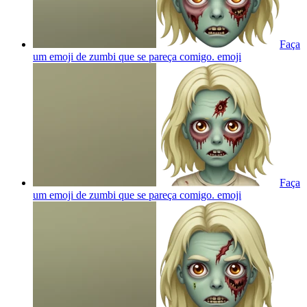
Faça
um emoji de zumbi que se pareça comigo.
emoji
Faça
um emoji de zumbi que se pareça comigo.
emoji