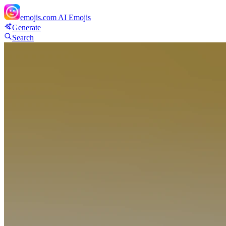
emojis.com
AI Emojis
Generate
Search