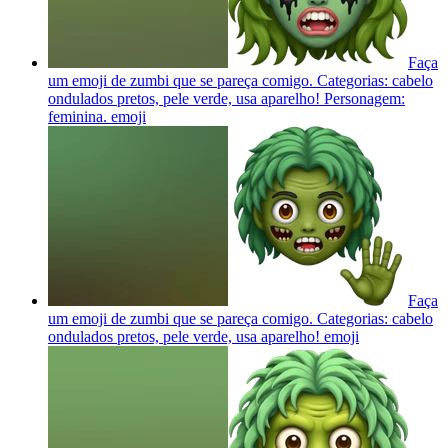
Faça
um emoji de zumbi que se pareça comigo. Categorias: cabelo
ondulados pretos, pele verde, usa aparelho! Personagem:
feminina.
emoji
Faça
um emoji de zumbi que se pareça comigo. Categorias: cabelo
ondulados pretos, pele verde, usa aparelho!
emoji