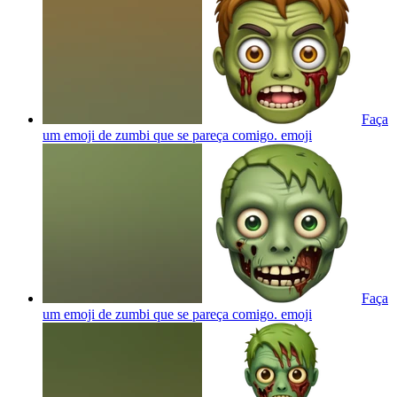
Faça
um emoji de zumbi que se pareça comigo.
emoji
Faça
um emoji de zumbi que se pareça comigo.
emoji