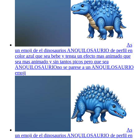
As
un emoji de el dinosaurios ANQUILOSAURIO de perfil en
color azul que sea bebe y tenga un efecto mas animado que
sea mas animado y sin tantos picos pero que sea
ANQUILOSAURIOno se parese a un ANQUILOSAURIO
emoji
As
un emoji de el dinosaurios ANQUILOSAURIO de perfil en