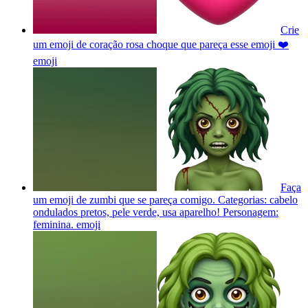
Crie
um emoji de coração rosa choque que pareça esse emoji ❤️
emoji
Faça
um emoji de zumbi que se pareça comigo. Categorias: cabelo
ondulados pretos, pele verde, usa aparelho! Personagem:
feminina.
emoji