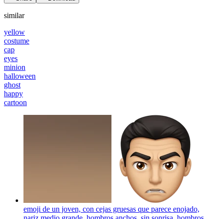
similar
yellow
costume
cap
eyes
minion
halloween
ghost
happy
cartoon
emoji de un joven, con cejas gruesas que parece enojado,
nariz medio grande, hombros anchos, sin sonrisa, hombros