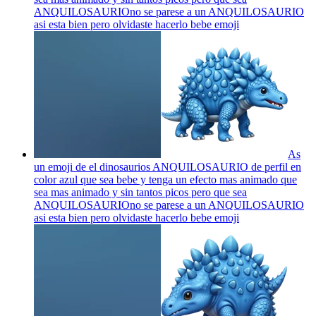
ANQUILOSAURIOno se parese a un ANQUILOSAURIO
asi esta bien pero olvidaste hacerlo bebe
emoji
As
un emoji de el dinosaurios ANQUILOSAURIO de perfil en
color azul que sea bebe y tenga un efecto mas animado que
sea mas animado y sin tantos picos pero que sea
ANQUILOSAURIOno se parese a un ANQUILOSAURIO
asi esta bien pero olvidaste hacerlo bebe
emoji