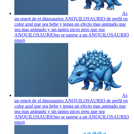
As
un emoji de el dinosaurios ANQUILOSAURIO de perfil en
color azul que sea bebe y tenga un efecto mas animado que
sea mas animado y sin tantos picos pero que sea
ANQUILOSAURIOno se parese a un ANQUILOSAURIO
emoji
As
un emoji de el dinosaurios ANQUILOSAURIO de perfil en
color azul que sea bebe y tenga un efecto mas animado que
sea mas animado y sin tantos picos pero que sea
ANQUILOSAURIOno se parese a un ANQUILOSAURIO
emoji