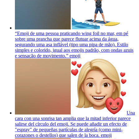
“Emoji de uma pessoa praticando wing foil no mar, em pé
sobre uma prancha que parece flutuar acima da água,
segurando uma asa inflável (tipo uma pipa de mão). Estilo
simples e colorido, igual aos emojis padrão, com ondas azuis
e sensação de movimento.”
emoji
Una
cara con una sonrisa tan amplia que la mitad inferior parece
salirse del círculo del emoji. Se puede añadir un efecto de
"espray" de pequeñas partículas de alegría (como mini-
corazones o destellos) que salen de la boca.
emoji