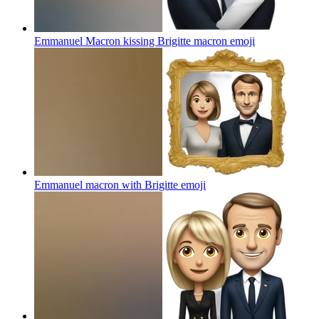
Emmanuel Macron kissing Brigitte macron
emoji
Emmanuel macron with Brigitte
emoji