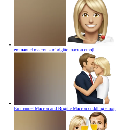
emmanuel macron sur brigitte macron
emoji
Emmanuel Macron and Brigitte Macron cuddling
emoji