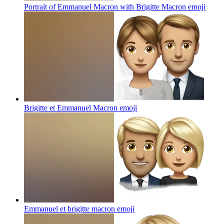
Portrait of Emmanuel Macron with Brigitte Macron
emoji
Brigitte et Emmanuel Macron
emoji
Emmanuel et brigitte macron
emoji