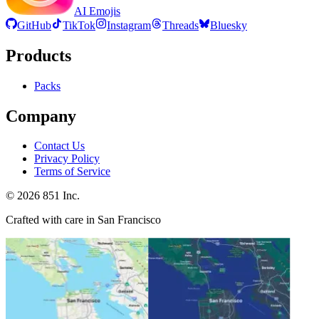
AI Emojis
GitHub
TikTok
Instagram
Threads
Bluesky
Products
Packs
Company
Contact Us
Privacy Policy
Terms of Service
©
2026
851 Inc.
Crafted with care in San Francisco