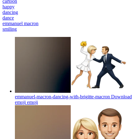
cartoon
happy
dancing
dance
emmanuel macron
smiling
emmanuel-macron-dancing-with-brigitte-macron Download
emoji
emoji