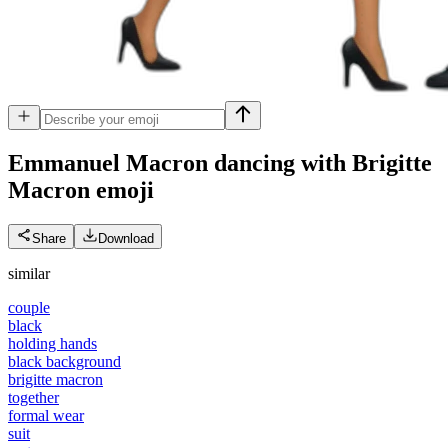
Emmanuel Macron dancing with Brigitte
Macron
emoji
Share
Download
similar
couple
black
holding hands
black background
brigitte macron
together
formal wear
suit