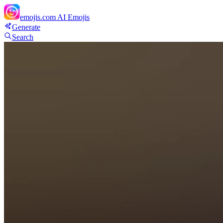
emojis.com
AI Emojis
Generate
Search