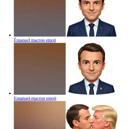
Émanuel macron
emoji
Emanuel-macron
emoji