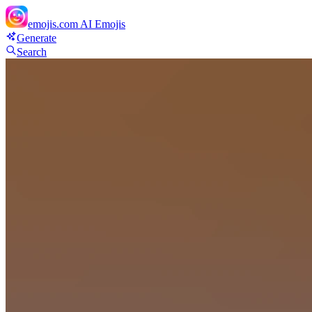
emojis.com
AI Emojis
Generate
Search