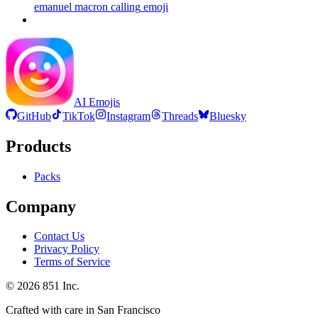
emanuel macron calling
emoji
AI Emojis
GitHub
TikTok
Instagram
Threads
Bluesky
Products
Packs
Company
Contact Us
Privacy Policy
Terms of Service
©
2026
851 Inc.
Crafted with care in San Francisco