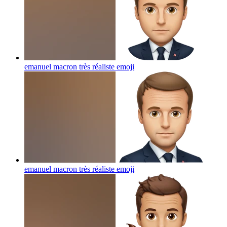
emanuel macron très réaliste
emoji
emanuel macron très réaliste
emoji