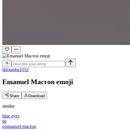
d
doumba1012
Emanuel Macron
emoji
Share
Download
similar
blue eyes
tie
emmanuel macron