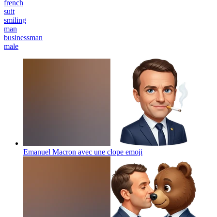
french
suit
smiling
man
businessman
male
Emanuel Macron avec une clope
emoji