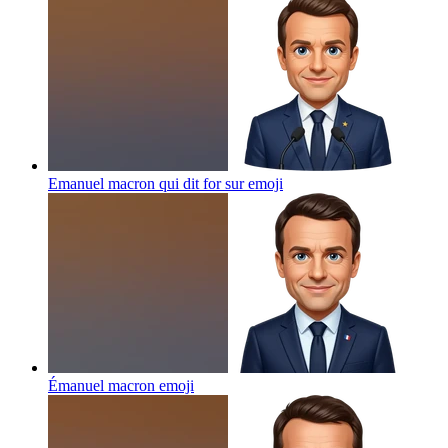
Emanuel macron qui dit for sur
emoji
Émanuel macron
emoji