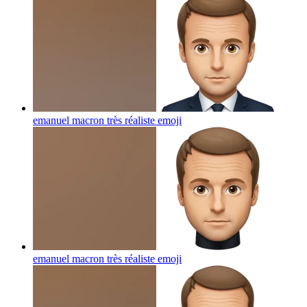
emanuel macron très réaliste
emoji
emanuel macron très réaliste
emoji