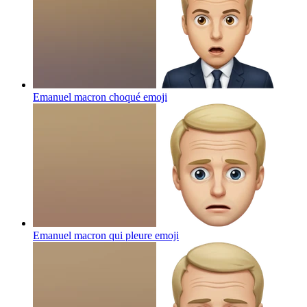
Emanuel macron choqué
emoji
Emanuel macron qui pleure
emoji