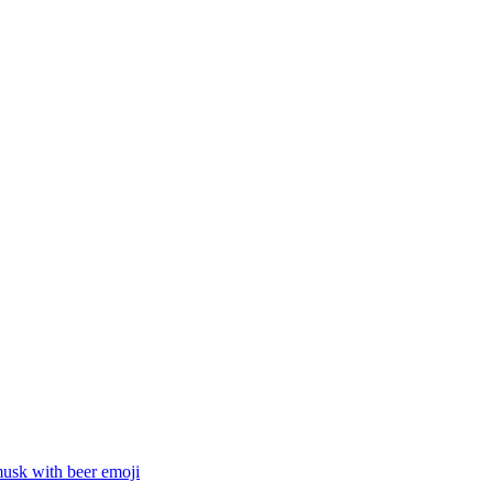
musk with beer
emoji