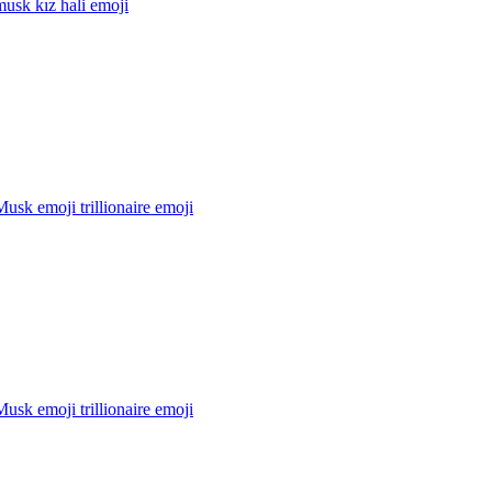
usk kız hali
emoji
usk emoji trillionaire
emoji
usk emoji trillionaire
emoji