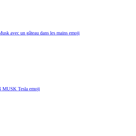
Musk avec un gâteau dans les mains
emoji
 MUSK Tesla
emoji