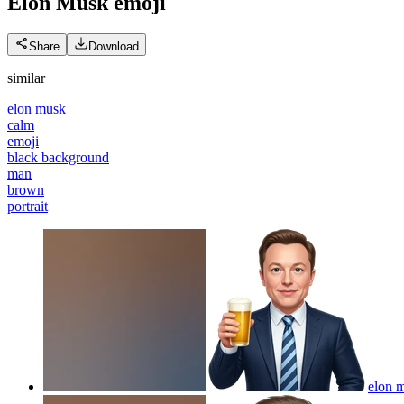
Elon Musk
emoji
Share
Download
similar
elon musk
calm
emoji
black background
man
brown
portrait
elon 