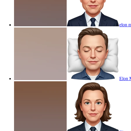
elon m
Elon 