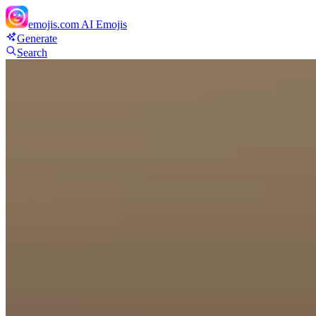
emojis.com
AI Emojis
Generate
Search