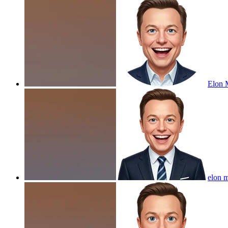
Elon M
elon m