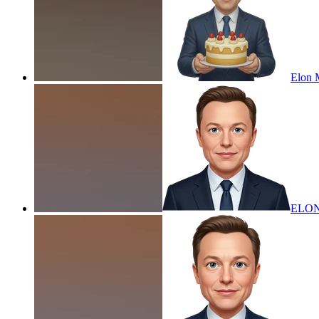
Elon 
ELON