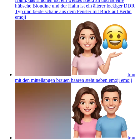
Hahn, das Entchen hat ein weißes Kleid an und ist eine
hübsche Blondine und der Hahn ist ein älterer lockiger DDR
Typ und beide schaue aus dem Fenster mit Blick auf Berlin
emoji
frau
mit den mittellangen brauen haaren steht neben emoji
emoji
frau