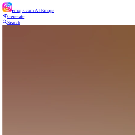
emojis.com
AI Emojis
Generate
Search