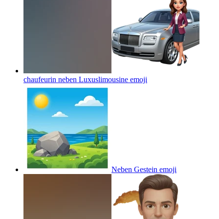
chaufeurin neben Luxuslimousine
emoji
Neben Gestein
emoji