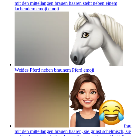
mit den mittellangen brauen haaren steht neben einem
lachendem emoji
emoji
Weißes Pferd neben braunem Pferd
emoji
frau
mit den mittellangen brauen haaren, sie grinst schelmisch, sie