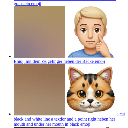
grabstein
emoji
Emoji mit dem Zeigefinger neben der Backe
emoji
a cat
black and white line a texdor and a point right neben her
mouth and under her mouth in black
emoji