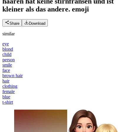
haaren hat keine stirnfransen und ist
kleiner als das andere.
emoji
Share
Download
similar
eye
blond
child
person
smile
face
brown hair
hair
clothing
female
blue
t-shirt