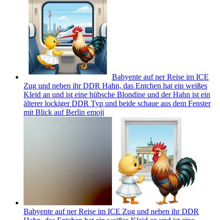
Babyente auf ner Reise im ICE
Zug und neben ihr DDR Hahn, das Entchen hat ein weißes
Kleid an und ist eine hübsche Blondine und der Hahn ist ein
älterer lockiger DDR Typ und beide schaue aus dem Fenster
mit Blick auf Berlin
emoji
Babyente auf ner Reise im ICE Zug und neben ihr DDR