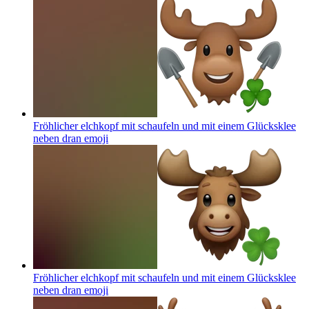
Fröhlicher elchkopf mit schaufeln und mit einem Glücksklee
neben dran
emoji
Fröhlicher elchkopf mit schaufeln und mit einem Glücksklee
neben dran
emoji