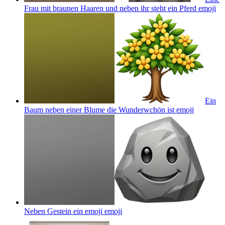
Frau mit braunen Haaren und neben ihr steht ein Pferd
emoji
Ein
Baum neben einer Blume die Wunderwchön ist
emoji
Neben Gestein ein emoji
emoji