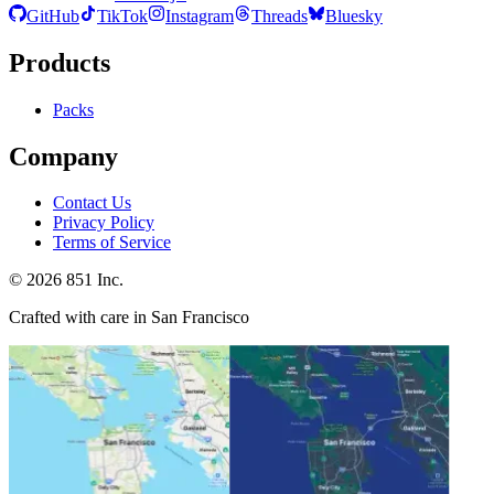
GitHub
TikTok
Instagram
Threads
Bluesky
Products
Packs
Company
Contact Us
Privacy Policy
Terms of Service
©
2026
851 Inc.
Crafted with care in San Francisco