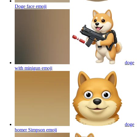
Doge face
emoji
doge
with minigun
emoji
doge
homer Simpson
emoji