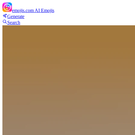
emojis.com
AI Emojis
Generate
Search