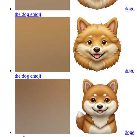
doge
the dog
emoji
doge
the dog
emoji
doge