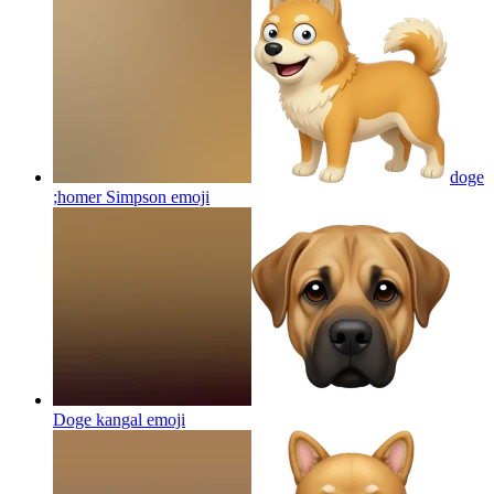
doge
;homer Simpson
emoji
Doge kangal
emoji