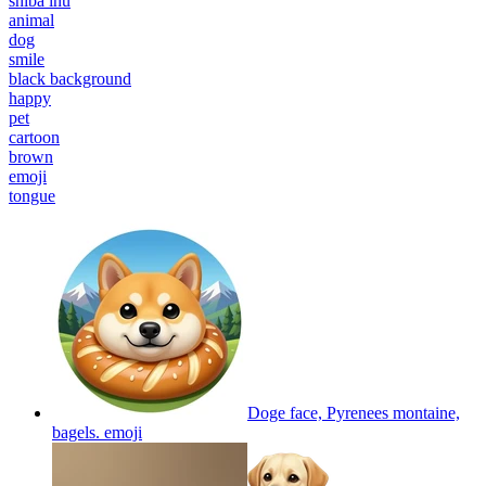
shiba inu
animal
dog
smile
black background
happy
pet
cartoon
brown
emoji
tongue
Doge face, Pyrenees montaine,
bagels.
emoji