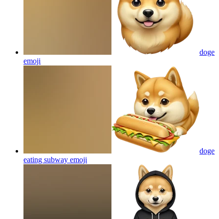
doge
emoji
doge
eating subway
emoji