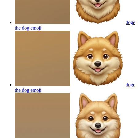
doge
the dog
emoji
doge
the dog
emoji