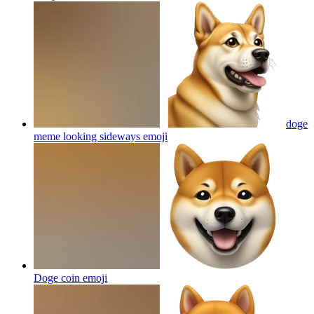
doge
meme looking sideways
emoji
Doge coin
emoji