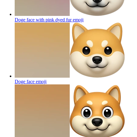
Doge face with pink dyed fur
emoji
Doge face
emoji