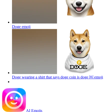
Doge
emoji
Doge wearing a shirt that says doge coin is doge ￼
emoji
AI Emojis