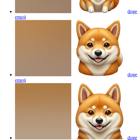
doge
emoji
doge
emoji
doge