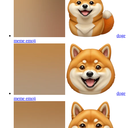
doge
meme
emoji
doge
meme
emoji