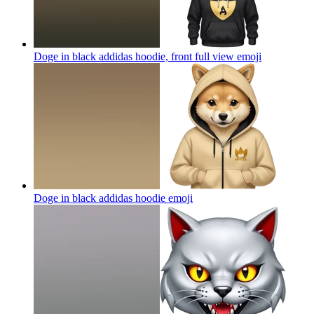
Doge in black addidas hoodie, front full view
emoji
Doge in black addidas hoodie
emoji