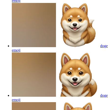
emoji
doge
emoji
doge
emoji