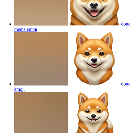
doge
meme
emoji
doge
emoji