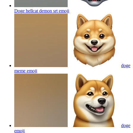
Doge hellcat demon srt
emoji
doge
meme
emoji
doge
emoji