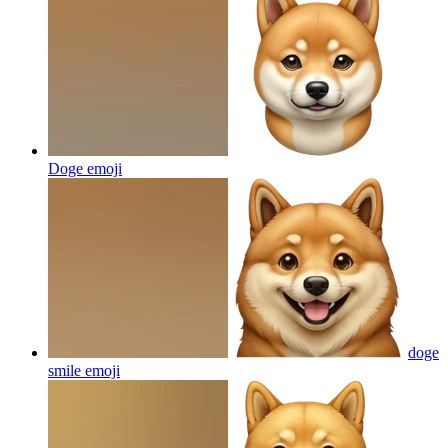
Doge
emoji
doge
smile
emoji