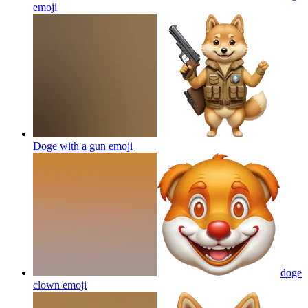
emoji
Doge with a gun
emoji
doge
clown
emoji