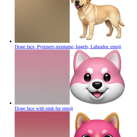
Doge face, Pyrenees montaine, bagels, Labrador.
emoji
Doge face with pink fur
emoji