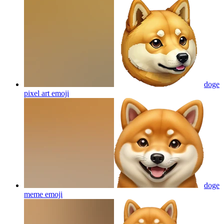
doge
pixel art
emoji
doge
meme
emoji