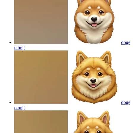
doge
emoji
doge
emoji