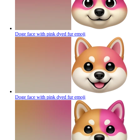
Doge face with pink dyed fur
emoji
Doge face with pink dyed fur
emoji