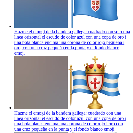
Hazme el emogi de la bandera gallega: cuadrado con solo una
linea orizontal el escudo de color azul con una copa de oro i
una bola blanca encima una corona de color rojo pequeña i
oro, con una cruz pequeña en la punta y el fondo blanco
emoji
Hazme el emogi de la bandera gallega: cuadrado con una
linea orizontal el escudo de color azul con una copa de oro i
una bola blanca encima una corona de color rojo i oro con
una cruz pequeña en la punta y el fondo blanco
emoji