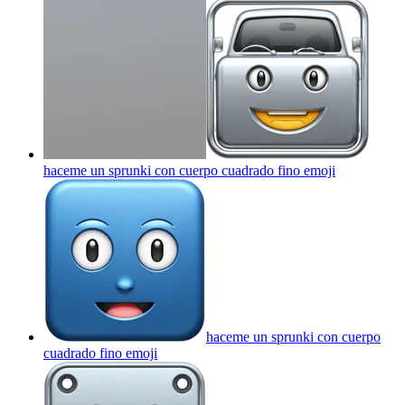
haceme un sprunki con cuerpo cuadrado fino
emoji
haceme un sprunki con cuerpo
cuadrado fino
emoji