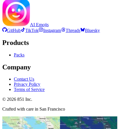
AI Emojis
GitHub
TikTok
Instagram
Threads
Bluesky
Products
Packs
Company
Contact Us
Privacy Policy
Terms of Service
©
2026
851 Inc.
Crafted with care in San Francisco