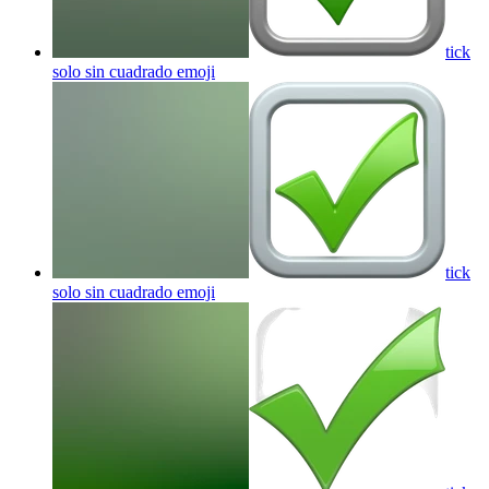
tick
solo sin cuadrado
emoji
tick
solo sin cuadrado
emoji