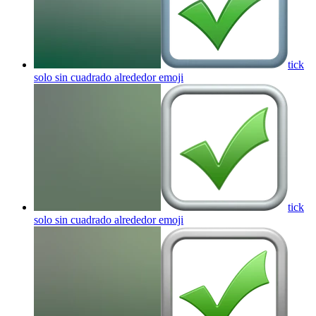
tick
solo sin cuadrado alrededor
emoji
tick
solo sin cuadrado alrededor
emoji