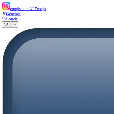
emojis.com
AI Emojis
Generate
Search