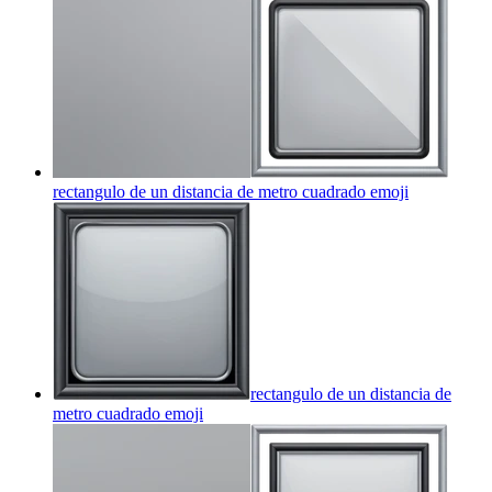
rectangulo de un distancia de metro cuadrado
emoji
rectangulo de un distancia de
metro cuadrado
emoji