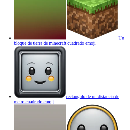
Un
bloque de tierra de minecraft cuadrado
emoji
rectangulo de un distancia de
metro cuadrado
emoji