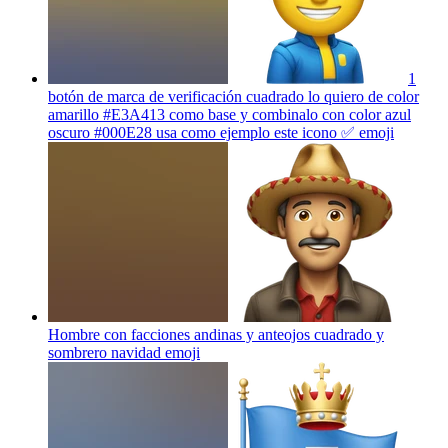
1
botón de marca de verificación cuadrado lo quiero de color
amarillo #E3A413 como base y combinalo con color azul
oscuro #000E28 usa como ejemplo este icono ✅
emoji
Hombre con facciones andinas y anteojos cuadrado y
sombrero navidad
emoji