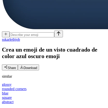
s
skarlethjob
Crea un emoji de un visto cuadrado de
color azul oscuro
emoji
Share
Download
similar
glossy
rounded corners
blue
square
abstract