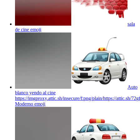
sala
de cine
emoji
Auto
blanco yendo al cine
https://imgproxy.attic.sh/insecure/f:png/plain/https://attic.sh/
Moderno
emoji