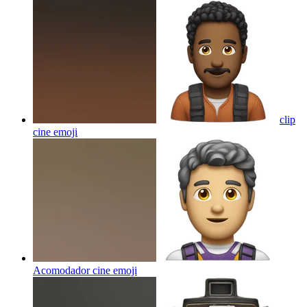
clip
cine
emoji
Acomodador cine
emoji