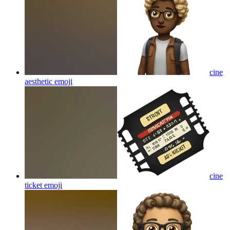
cine
aesthetic
emoji
cine
ticket
emoji