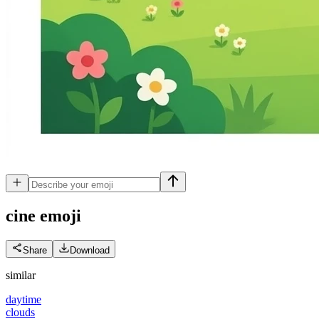
cine
emoji
Share
Download
similar
daytime
clouds