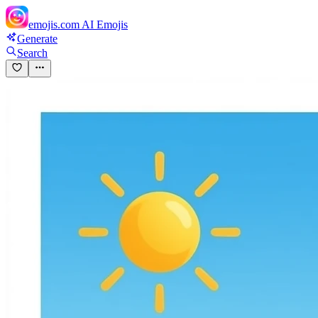
emojis.com
AI Emojis
Generate
Search