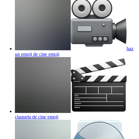
haz
un emoji de cine
emoji
claqueta de cine
emoji