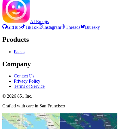
AI Emojis
GitHub
TikTok
Instagram
Threads
Bluesky
Products
Packs
Company
Contact Us
Privacy Policy
Terms of Service
©
2026
851 Inc.
Crafted with care in San Francisco