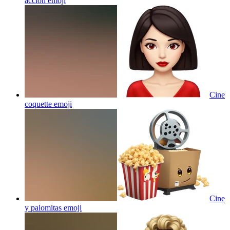
accion
emoji
Cine
coquette
emoji
Cine
y palomitas
emoji