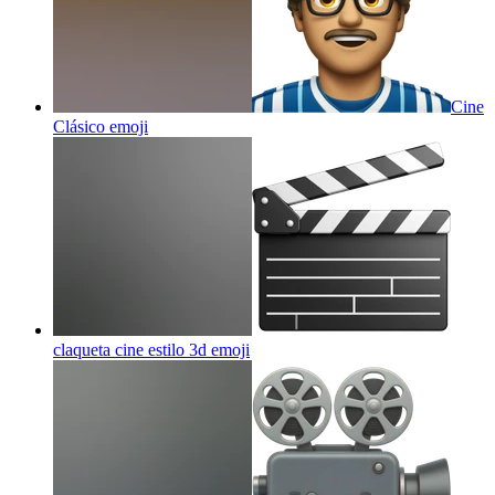
Cine
Clásico
emoji
claqueta cine estilo 3d
emoji