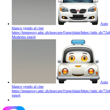
Auto
blanco yendo al cine
https://imgproxy.attic.sh/insecure/f:png/plain/https://attic.sh/
Moderno
emoji
Auto
blanco yendo al cine
https://imgproxy.attic.sh/insecure/f:png/plain/https://attic.sh/
emoji