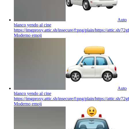
Auto
blanco yendo al cine
https://imgproxy.attic.sh/insecure/f:png/plain/https://attic.sh/
Moderno
emoji
Auto
blanco yendo al cine
https://imgproxy.attic.sh/insecure/f:png/plain/https://attic.sh/
Moderno
emoji