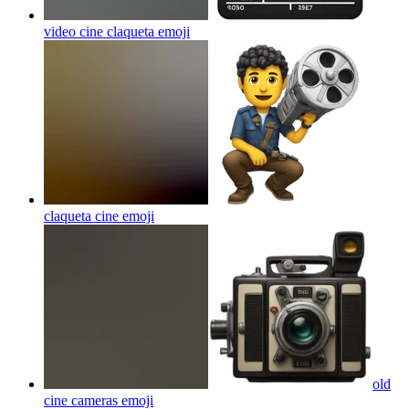
video cine claqueta
emoji
claqueta cine
emoji
old
cine cameras
emoji