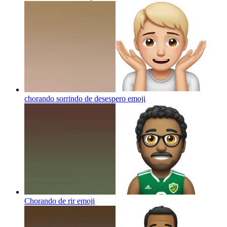
chorando sorrindo de desespero
emoji
Chorando de rir
emoji