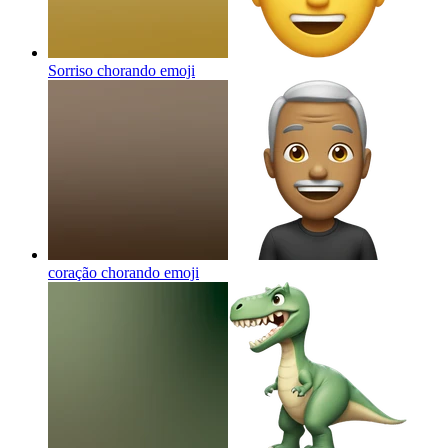
Sorriso chorando
emoji
coração chorando
emoji