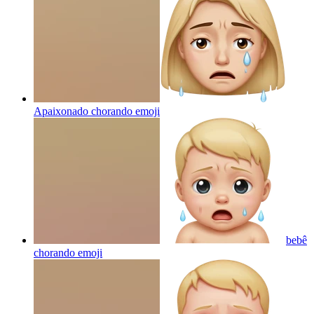
Apaixonado chorando
emoji
bebê
chorando
emoji