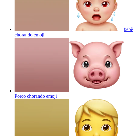
bebê
chorando
emoji
Porco chorando
emoji