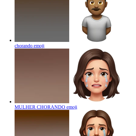
chorando
emoji
MULHER CHORANDO
emoji