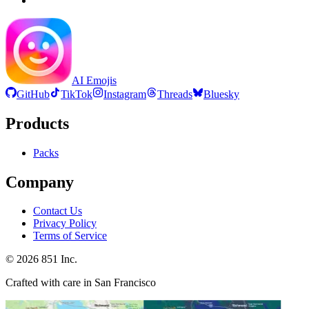
AI Emojis
GitHub
TikTok
Instagram
Threads
Bluesky
Products
Packs
Company
Contact Us
Privacy Policy
Terms of Service
©
2026
851 Inc.
Crafted with care in San Francisco