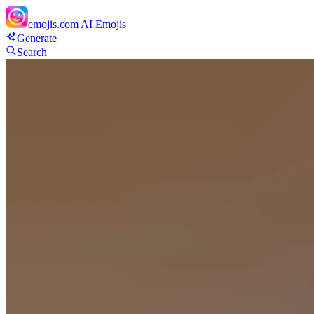
emojis.com
AI Emojis
Generate
Search