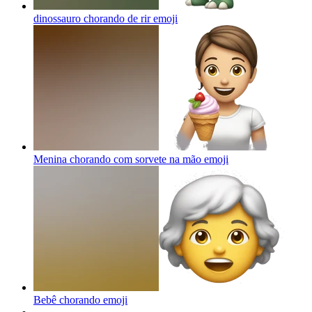
dinossauro chorando de rir
emoji
Menina chorando com sorvete na mão
emoji
Bebê chorando
emoji