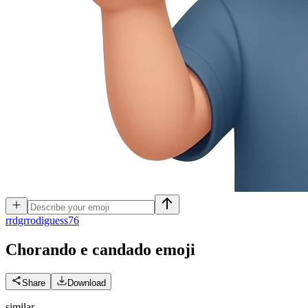
r
rdgrrodiguess76
Chorando e candado
emoji
Share
Download
similar