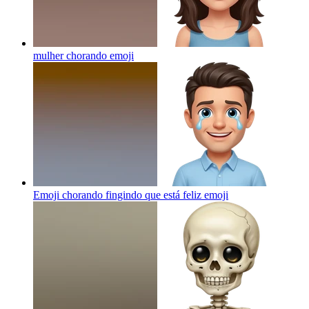
mulher chorando
emoji
Emoji chorando fingindo que está feliz
emoji