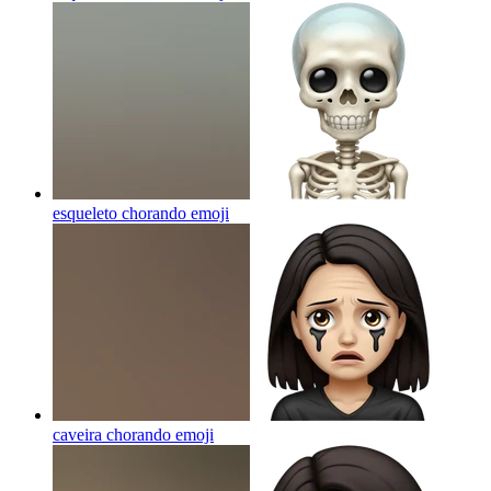
esqueleto chorando
emoji
caveira chorando
emoji