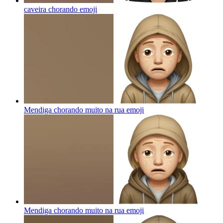
caveira chorando
emoji
Mendiga chorando muito na rua
emoji
Mendiga chorando muito na rua
emoji