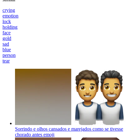
crying
emotion
lock
holding
face
gold
sad
blue
person
tear
Sorrindo e olhos cansados e marejados como se tivesse
chorado antes
emoji