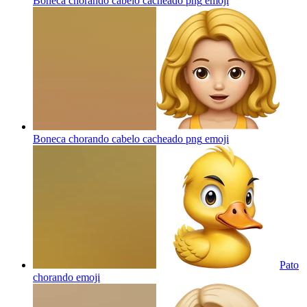
Boneca chorando cabelo cacheado png
emoji
Boneca chorando cabelo cacheado png
emoji
Pato
chorando
emoji