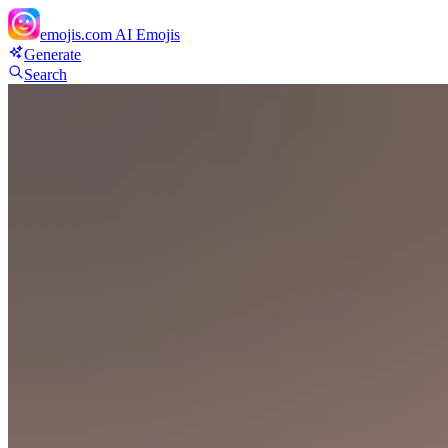
emojis.com
AI Emojis
Generate
Search