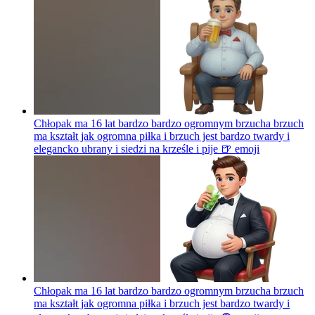
Chłopak ma 16 lat bardzo bardzo ogromnym brzucha brzuch
ma kształt jak ogromna piłka i brzuch jest bardzo twardy i
elegancko ubrany i siedzi na krześle i pije 🍺
emoji
Chłopak ma 16 lat bardzo bardzo ogromnym brzucha brzuch
ma kształt jak ogromna piłka i brzuch jest bardzo twardy i