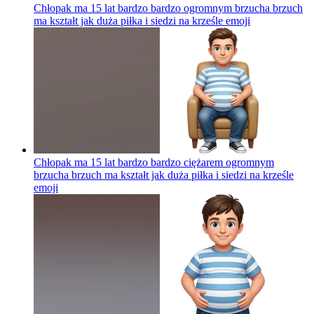
Chłopak ma 15 lat bardzo bardzo ogromnym brzucha brzuch
ma kształt jak duża piłka i siedzi na krześle
emoji
Chłopak ma 15 lat bardzo bardzo ciężarem ogromnym
brzucha brzuch ma kształt jak duża piłka i siedzi na krześle
emoji