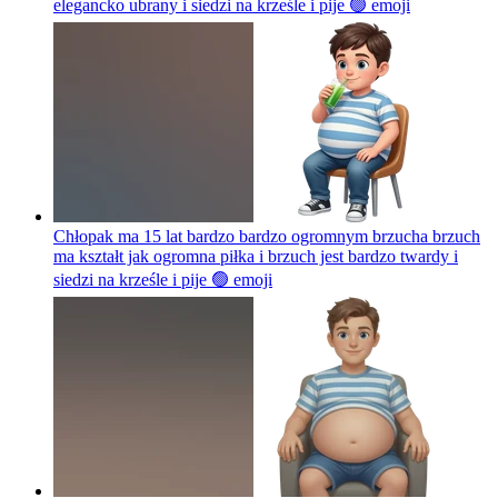
elegancko ubrany i siedzi na krześle i pije 🟢
emoji
Chłopak ma 15 lat bardzo bardzo ogromnym brzucha brzuch
ma kształt jak ogromna piłka i brzuch jest bardzo twardy i
siedzi na krześle i pije 🟢
emoji