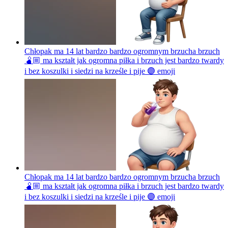
Chłopak ma 14 lat bardzo bardzo ogromnym brzucha brzuch
🫄🏼 ma kształt jak ogromna piłka i brzuch jest bardzo twardy
i bez koszulki i siedzi na krześle i pije 🟣
emoji
Chłopak ma 14 lat bardzo bardzo ogromnym brzucha brzuch
🫄🏼 ma kształt jak ogromna piłka i brzuch jest bardzo twardy
i bez koszulki i siedzi na krześle i pije 🟣
emoji