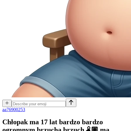
a
a76900253
Chłopak ma 17 lat bardzo bardzo
ogromnym brzucha brzuch🫄🏼 ma