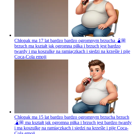
Chłopak ma 17 lat bardzo bardzo ogromnym brzucha 🫄🏼
brzuch ma kształt jak ogromna piłka i brzuch jest bardzo
twardy i ma koszulkę na ramiączkach i siedzi na krześle i pije
Coca-Cola
emoji
Chłopak ma 15 lat bardzo bardzo ogromnym brzucha brzuch
🫄🏼 ma kształt jak ogromna piłka i brzuch jest bardzo twardy
i ma koszulkę na ramiączkach i siedzi na krześle i pije Coca-
Cola
emoji