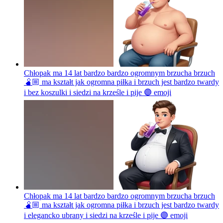
Chłopak ma 14 lat bardzo bardzo ogromnym brzucha brzuch
🫄🏼 ma kształt jak ogromna piłka i brzuch jest bardzo twardy
i bez koszulki i siedzi na krześle i pije 🟣
emoji
Chłopak ma 14 lat bardzo bardzo ogromnym brzucha brzuch
🫄🏼 ma kształt jak ogromna piłka i brzuch jest bardzo twardy
i elegancko ubrany i siedzi na krześle i pije 🟣
emoji