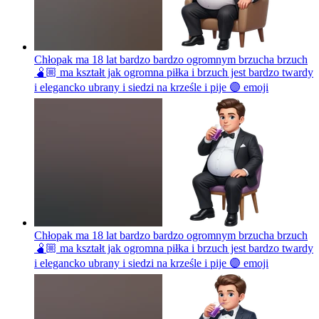
Chłopak ma 18 lat bardzo bardzo ogromnym brzucha brzuch
🫄🏼 ma kształt jak ogromna piłka i brzuch jest bardzo twardy
i elegancko ubrany i siedzi na krześle i pije 🟣
emoji
Chłopak ma 18 lat bardzo bardzo ogromnym brzucha brzuch
🫄🏼 ma kształt jak ogromna piłka i brzuch jest bardzo twardy
i elegancko ubrany i siedzi na krześle i pije 🟣
emoji