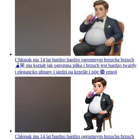
Chłopak ma 14 lat bardzo bardzo ogromnym brzucha brzuch
🫄🏼 ma kształt jak ogromna piłka i brzuch jest bardzo twardy
i elegancko ubrany i siedzi na krześle i pije 🟣
emoji
Chłopak ma 14 lat bardzo bardzo ogromnym brzucha brzuch