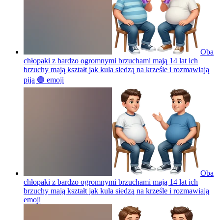
Oba
chłopaki z bardzo ogromnymi brzuchami mają 14 lat ich
brzuchy mają kształt jak kula siedzą na krześle i rozmawiają
piją 🟣
emoji
Oba
chłopaki z bardzo ogromnymi brzuchami mają 14 lat ich
brzuchy mają kształt jak kula siedzą na krześle i rozmawiają
emoji