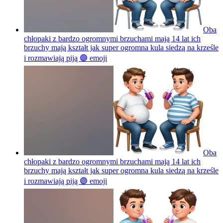
Oba
chłopaki z bardzo ogromnymi brzuchami mają 14 lat ich
brzuchy mają kształt jak super ogromna kula siedzą na krześle
i rozmawiają piją 🟣
emoji
Oba
chłopaki z bardzo ogromnymi brzuchami mają 14 lat ich
brzuchy mają kształt jak super ogromna kula siedzą na krześle
i rozmawiają piją 🟣
emoji