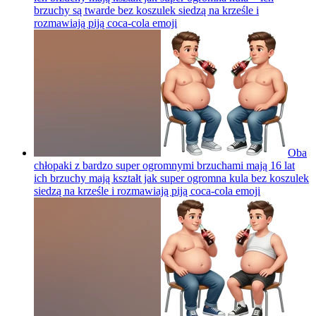
brzuchy są twarde bez koszulek siedzą na krześle i
rozmawiają piją coca-cola
emoji
Oba
chłopaki z bardzo super ogromnymi brzuchami mają 16 lat
ich brzuchy mają kształt jak super ogromna kula bez koszulek
siedzą na krześle i rozmawiają piją coca-cola
emoji