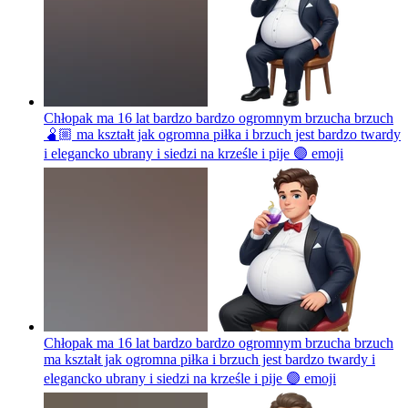
Chłopak ma 16 lat bardzo bardzo ogromnym brzucha brzuch
🫄🏼 ma kształt jak ogromna piłka i brzuch jest bardzo twardy
i elegancko ubrany i siedzi na krześle i pije 🟣
emoji
Chłopak ma 16 lat bardzo bardzo ogromnym brzucha brzuch
ma kształt jak ogromna piłka i brzuch jest bardzo twardy i
elegancko ubrany i siedzi na krześle i pije 🟣
emoji