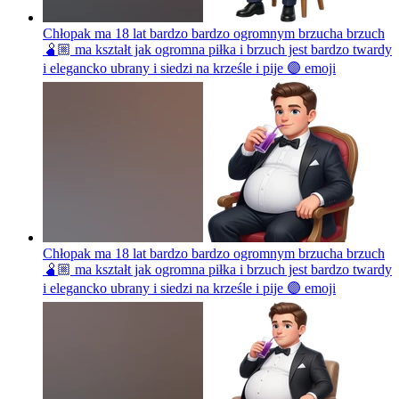
Chłopak ma 18 lat bardzo bardzo ogromnym brzucha brzuch
🫄🏼 ma kształt jak ogromna piłka i brzuch jest bardzo twardy
i elegancko ubrany i siedzi na krześle i pije 🟣
emoji
Chłopak ma 18 lat bardzo bardzo ogromnym brzucha brzuch
🫄🏼 ma kształt jak ogromna piłka i brzuch jest bardzo twardy
i elegancko ubrany i siedzi na krześle i pije 🟣
emoji