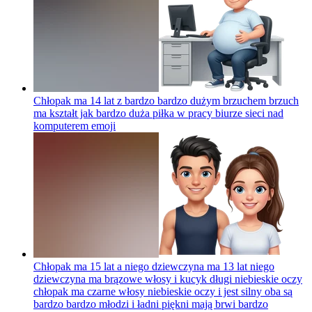
Chłopak ma 14 lat z bardzo bardzo dużym brzuchem brzuch
ma kształt jak bardzo duża piłka w pracy biurze sieci nad
komputerem
emoji
Chłopak ma 15 lat a niego dziewczyna ma 13 lat niego
dziewczyna ma brązowe włosy i kucyk długi niebieskie oczy
chłopak ma czarne włosy niebieskie oczy i jest silny oba są
bardzo bardzo młodzi i ładni piękni mają brwi bardzo