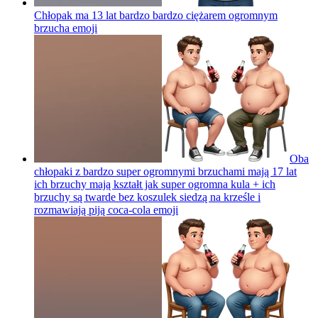
Chłopak ma 13 lat bardzo bardzo ciężarem ogromnym
brzucha
emoji
Oba
chłopaki z bardzo super ogromnymi brzuchami mają 17 lat
ich brzuchy mają kształt jak super ogromna kula + ich
brzuchy są twarde bez koszulek siedzą na krześle i
rozmawiają piją coca-cola
emoji