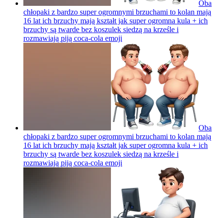
Oba
chłopaki z bardzo super ogromnymi brzuchami to kolan mają
16 lat ich brzuchy mają kształt jak super ogromna kula + ich
brzuchy są twarde bez koszulek siedzą na krześle i
rozmawiają piją coca-cola
emoji
Oba
chłopaki z bardzo super ogromnymi brzuchami to kolan mają
16 lat ich brzuchy mają kształt jak super ogromna kula + ich
brzuchy są twarde bez koszulek siedzą na krześle i
rozmawiają piją coca-cola
emoji