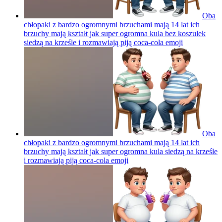
Oba
chłopaki z bardzo ogromnymi brzuchami mają 14 lat ich
brzuchy mają kształt jak super ogromna kula bez koszulek
siedzą na krześle i rozmawiają piją coca-cola
emoji
Oba
chłopaki z bardzo ogromnymi brzuchami mają 14 lat ich
brzuchy mają kształt jak super ogromna kula siedzą na krześle
i rozmawiają piją coca-cola
emoji