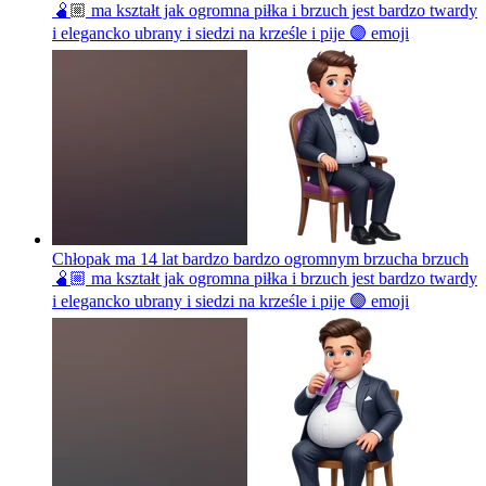
🫄🏼 ma kształt jak ogromna piłka i brzuch jest bardzo twardy
i elegancko ubrany i siedzi na krześle i pije 🟣
emoji
Chłopak ma 14 lat bardzo bardzo ogromnym brzucha brzuch
🫄🏼 ma kształt jak ogromna piłka i brzuch jest bardzo twardy
i elegancko ubrany i siedzi na krześle i pije 🟣
emoji