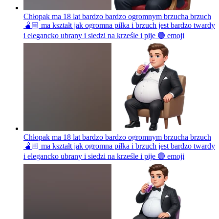
Chłopak ma 18 lat bardzo bardzo ogromnym brzucha brzuch
🫄🏼 ma kształt jak ogromna piłka i brzuch jest bardzo twardy
i elegancko ubrany i siedzi na krześle i pije 🟣
emoji
Chłopak ma 18 lat bardzo bardzo ogromnym brzucha brzuch
🫄🏼 ma kształt jak ogromna piłka i brzuch jest bardzo twardy
i elegancko ubrany i siedzi na krześle i pije 🟣
emoji