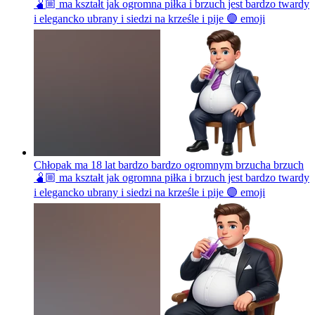
🫄🏼 ma kształt jak ogromna piłka i brzuch jest bardzo twardy
i elegancko ubrany i siedzi na krześle i pije 🟣
emoji
Chłopak ma 18 lat bardzo bardzo ogromnym brzucha brzuch
🫄🏼 ma kształt jak ogromna piłka i brzuch jest bardzo twardy
i elegancko ubrany i siedzi na krześle i pije 🟣
emoji