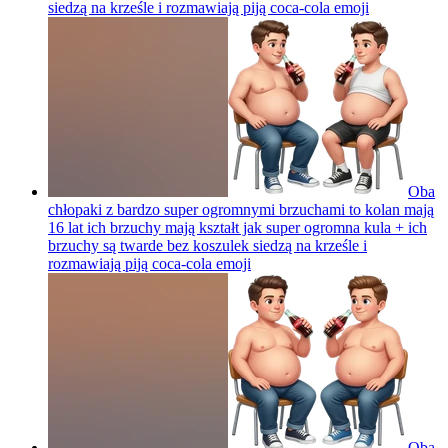
siedzą na krześle i rozmawiają piją coca-cola
emoji
Oba
chłopaki z bardzo super ogromnymi brzuchami to kolan mają
16 lat ich brzuchy mają kształt jak super ogromna kula + ich
brzuchy są twarde bez koszulek siedzą na krześle i
rozmawiają piją coca-cola
emoji
Oba