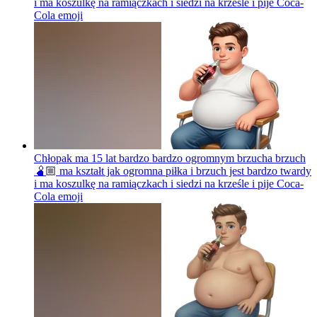
i ma koszulkę na ramiączkach i siedzi na krześle i pije Coca-
Cola
emoji
Chłopak ma 15 lat bardzo bardzo ogromnym brzucha brzuch
🫄🏼 ma kształt jak ogromna piłka i brzuch jest bardzo twardy
i ma koszulkę na ramiączkach i siedzi na krześle i pije Coca-
Cola
emoji