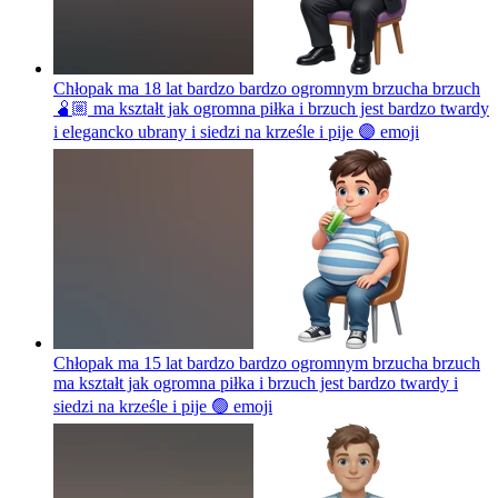
Chłopak ma 18 lat bardzo bardzo ogromnym brzucha brzuch
🫄🏼 ma kształt jak ogromna piłka i brzuch jest bardzo twardy
i elegancko ubrany i siedzi na krześle i pije 🟣
emoji
Chłopak ma 15 lat bardzo bardzo ogromnym brzucha brzuch
ma kształt jak ogromna piłka i brzuch jest bardzo twardy i
siedzi na krześle i pije 🟢
emoji