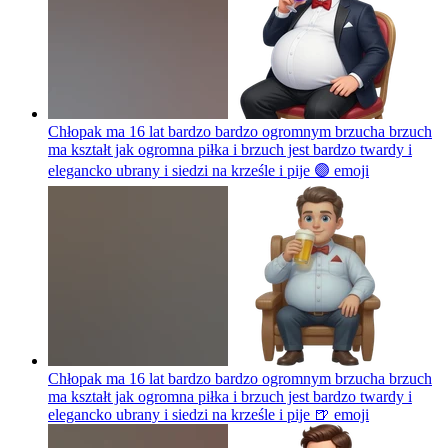
Chłopak ma 16 lat bardzo bardzo ogromnym brzucha brzuch
ma kształt jak ogromna piłka i brzuch jest bardzo twardy i
elegancko ubrany i siedzi na krześle i pije 🟣
emoji
Chłopak ma 16 lat bardzo bardzo ogromnym brzucha brzuch
ma kształt jak ogromna piłka i brzuch jest bardzo twardy i
elegancko ubrany i siedzi na krześle i pije 🍺
emoji