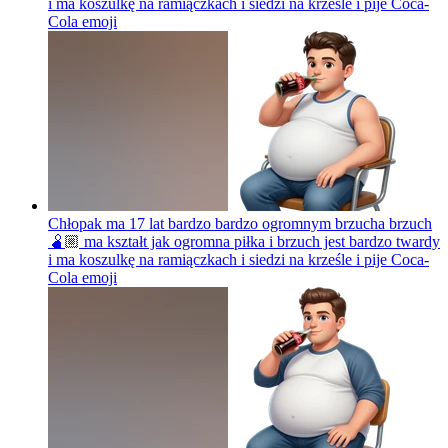
i ma koszulkę na ramiączkach i siedzi na krześle i pije Coca-
Cola
emoji
Chłopak ma 17 lat bardzo bardzo ogromnym brzucha brzuch
🫄🏼 ma kształt jak ogromna piłka i brzuch jest bardzo twardy
i ma koszulkę na ramiączkach i siedzi na krześle i pije Coca-
Cola
emoji