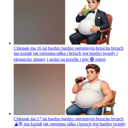
Chłopak ma 16 lat bardzo bardzo ogromnym brzucha brzuch
ma kształt jak ogromna piłka i brzuch jest bardzo twardy i
elegancko ubrany i siedzi na krześle i pije 🟢
emoji
Chłopak ma 17 lat bardzo bardzo ogromnym brzucha brzuch
🫄🏼 ma kształt jak ogromna piłka i brzuch jest bardzo twardy