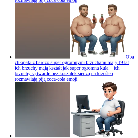
rozmawiają piją coca-cola
emoji
Oba
chłopaki z bardzo super ogromnymi brzuchami mają 19 lat
ich brzuchy mają kształt jak super ogromna kula + ich
brzuchy są twarde bez koszulek siedzą na krześle i
rozmawiają piją coca-cola
emoji