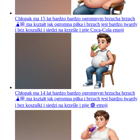
Chłopak ma 15 lat bardzo bardzo ogromnym brzucha brzuch
🫄🏼 ma kształt jak ogromna piłka i brzuch jest bardzo twardy
i bez koszulki i siedzi na krześle i pije Coca-Cola
emoji
Chłopak ma 14 lat bardzo bardzo ogromnym brzucha brzuch
🫄🏼 ma kształt jak ogromna piłka i brzuch jest bardzo twardy
i bez koszulki i siedzi na krześle i pije 🟣
emoji