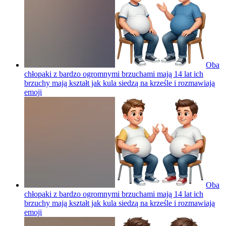
Oba
chłopaki z bardzo ogromnymi brzuchami mają 14 lat ich
brzuchy mają kształt jak kula siedzą na krześle i rozmawiają
emoji
Oba
chłopaki z bardzo ogromnymi brzuchami mają 14 lat ich
brzuchy mają kształt jak kula siedzą na krześle i rozmawiają
emoji