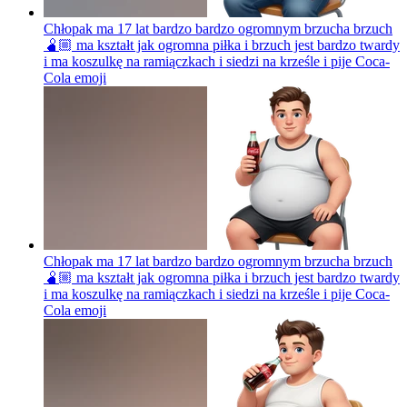
Chłopak ma 17 lat bardzo bardzo ogromnym brzucha brzuch
🫄🏼 ma kształt jak ogromna piłka i brzuch jest bardzo twardy
i ma koszulkę na ramiączkach i siedzi na krześle i pije Coca-
Cola
emoji
Chłopak ma 17 lat bardzo bardzo ogromnym brzucha brzuch
🫄🏼 ma kształt jak ogromna piłka i brzuch jest bardzo twardy
i ma koszulkę na ramiączkach i siedzi na krześle i pije Coca-
Cola
emoji