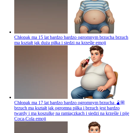
Chłopak ma 15 lat bardzo bardzo ogromnym brzucha brzuch
ma kształt jak duża piłka i siedzi na krześle
emoji
Chłopak ma 17 lat bardzo bardzo ogromnym brzucha 🫄🏼
brzuch ma kształt jak ogromna piłka i brzuch jest bardzo
twardy i ma koszulkę na ramiączkach i siedzi na krześle i pije
Coca-Cola
emoji