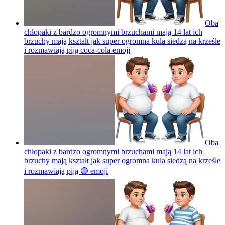
Oba
chłopaki z bardzo ogromnymi brzuchami mają 14 lat ich
brzuchy mają kształt jak super ogromna kula siedzą na krześle
i rozmawiają piją coca-cola
emoji
Oba
chłopaki z bardzo ogromnymi brzuchami mają 14 lat ich
brzuchy mają kształt jak super ogromna kula siedzą na krześle
i rozmawiają piją 🟣
emoji