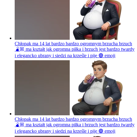
Chłopak ma 14 lat bardzo bardzo ogromnym brzucha brzuch
🫄🏼 ma kształt jak ogromna piłka i brzuch jest bardzo twardy
i elegancko ubrany i siedzi na krześle i pije 🟣
emoji
Chłopak ma 14 lat bardzo bardzo ogromnym brzucha brzuch
🫄🏼 ma kształt jak ogromna piłka i brzuch jest bardzo twardy
i elegancko ubrany i siedzi na krześle i pije 🟣
emoji