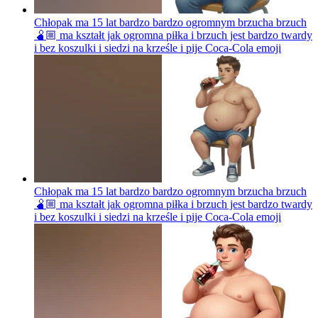
Chłopak ma 15 lat bardzo bardzo ogromnym brzucha brzuch
🫄🏼 ma kształt jak ogromna piłka i brzuch jest bardzo twardy
i bez koszulki i siedzi na krześle i pije Coca-Cola
emoji
Chłopak ma 15 lat bardzo bardzo ogromnym brzucha brzuch
🫄🏼 ma kształt jak ogromna piłka i brzuch jest bardzo twardy
i bez koszulki i siedzi na krześle i pije Coca-Cola
emoji