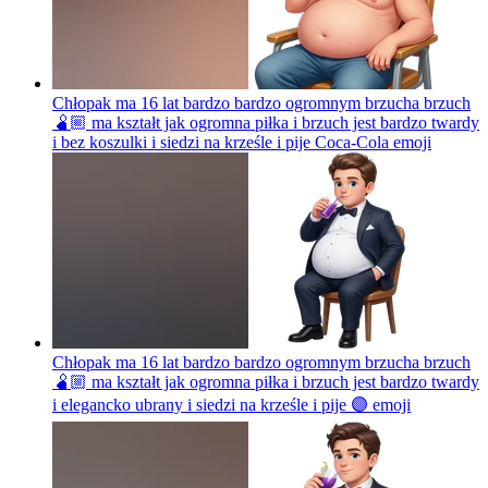
Chłopak ma 16 lat bardzo bardzo ogromnym brzucha brzuch
🫄🏼 ma kształt jak ogromna piłka i brzuch jest bardzo twardy
i bez koszulki i siedzi na krześle i pije Coca-Cola
emoji
Chłopak ma 16 lat bardzo bardzo ogromnym brzucha brzuch
🫄🏼 ma kształt jak ogromna piłka i brzuch jest bardzo twardy
i elegancko ubrany i siedzi na krześle i pije 🟣
emoji