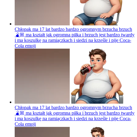
Chłopak ma 17 lat bardzo bardzo ogromnym brzucha brzuch
🫄🏼 ma kształt jak ogromna piłka i brzuch jest bardzo twardy
i ma koszulkę na ramiączkach i siedzi na krześle i pije Coca-
Cola
emoji
Chłopak ma 17 lat bardzo bardzo ogromnym brzucha brzuch
🫄🏼 ma kształt jak ogromna piłka i brzuch jest bardzo twardy
i ma koszulkę na ramiączkach i siedzi na krześle i pije Coca-
Cola
emoji