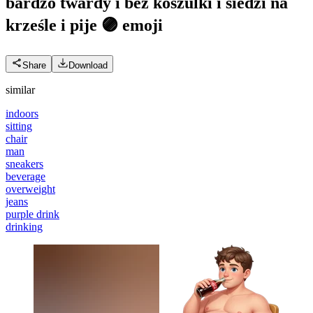
bardzo twardy i bez koszulki i siedzi na
krześle i pije 🟣
emoji
Share
Download
similar
indoors
sitting
chair
man
sneakers
beverage
overweight
jeans
purple drink
drinking