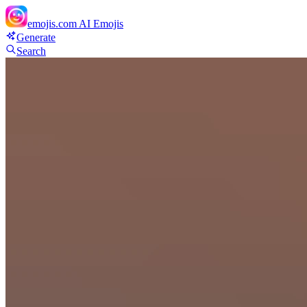
emojis.com
AI Emojis
Generate
Search