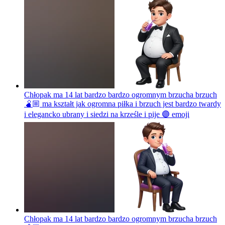
Chłopak ma 14 lat bardzo bardzo ogromnym brzucha brzuch
🫄🏼 ma kształt jak ogromna piłka i brzuch jest bardzo twardy
i elegancko ubrany i siedzi na krześle i pije 🟣
emoji
Chłopak ma 14 lat bardzo bardzo ogromnym brzucha brzuch