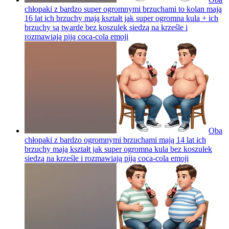
chłopaki z bardzo super ogromnymi brzuchami to kolan mają
16 lat ich brzuchy mają kształt jak super ogromna kula + ich
brzuchy są twarde bez koszulek siedzą na krześle i
rozmawiają piją coca-cola
emoji
Oba
chłopaki z bardzo ogromnymi brzuchami mają 14 lat ich
brzuchy mają kształt jak super ogromna kula bez koszulek
siedzą na krześle i rozmawiają piją coca-cola
emoji