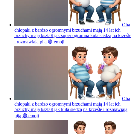
Oba
chłopaki z bardzo ogromnymi brzuchami mają 14 lat ich
brzuchy mają kształt jak super ogromna kula siedzą na krześle
i rozmawiają piją 🟣
emoji
Oba
chłopaki z bardzo ogromnymi brzuchami mają 14 lat ich
brzuchy mają kształt jak kula siedzą na krześle i rozmawiają
piją 🟣
emoji