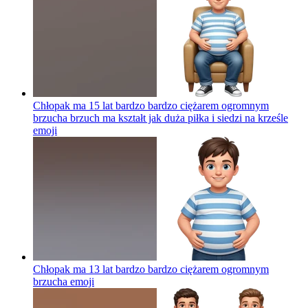
Chłopak ma 15 lat bardzo bardzo ciężarem ogromnym
brzucha brzuch ma kształt jak duża piłka i siedzi na krześle
emoji
Chłopak ma 13 lat bardzo bardzo ciężarem ogromnym
brzucha
emoji