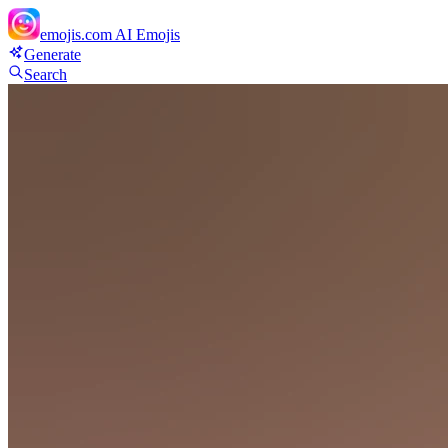
emojis.com
AI Emojis
Generate
Search