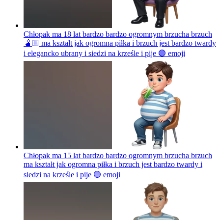
Chłopak ma 18 lat bardzo bardzo ogromnym brzucha brzuch
🫄🏼 ma kształt jak ogromna piłka i brzuch jest bardzo twardy
i elegancko ubrany i siedzi na krześle i pije 🟣
emoji
Chłopak ma 15 lat bardzo bardzo ogromnym brzucha brzuch
ma kształt jak ogromna piłka i brzuch jest bardzo twardy i
siedzi na krześle i pije 🟢
emoji