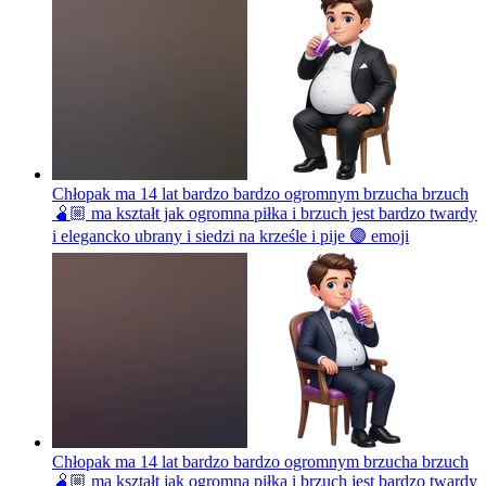
Chłopak ma 14 lat bardzo bardzo ogromnym brzucha brzuch
🫄🏼 ma kształt jak ogromna piłka i brzuch jest bardzo twardy
i elegancko ubrany i siedzi na krześle i pije 🟣
emoji
Chłopak ma 14 lat bardzo bardzo ogromnym brzucha brzuch
🫄🏼 ma kształt jak ogromna piłka i brzuch jest bardzo twardy