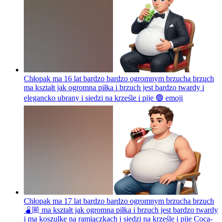
Chłopak ma 16 lat bardzo bardzo ogromnym brzucha brzuch
ma kształt jak ogromna piłka i brzuch jest bardzo twardy i
elegancko ubrany i siedzi na krześle i pije 🟢
emoji
Chłopak ma 17 lat bardzo bardzo ogromnym brzucha brzuch
🫄🏼 ma kształt jak ogromna piłka i brzuch jest bardzo twardy
i ma koszulkę na ramiączkach i siedzi na krześle i pije Coca-