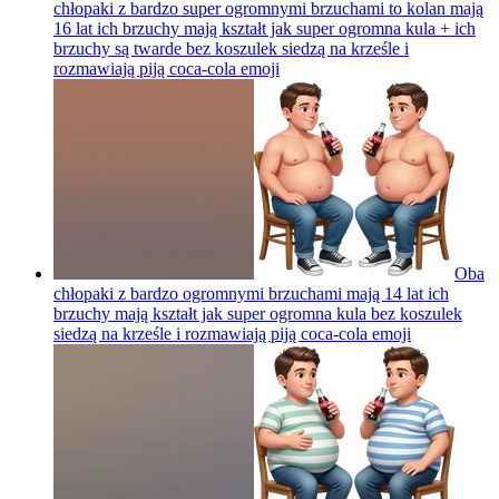
chłopaki z bardzo super ogromnymi brzuchami to kolan mają
16 lat ich brzuchy mają kształt jak super ogromna kula + ich
brzuchy są twarde bez koszulek siedzą na krześle i
rozmawiają piją coca-cola
emoji
Oba
chłopaki z bardzo ogromnymi brzuchami mają 14 lat ich
brzuchy mają kształt jak super ogromna kula bez koszulek
siedzą na krześle i rozmawiają piją coca-cola
emoji