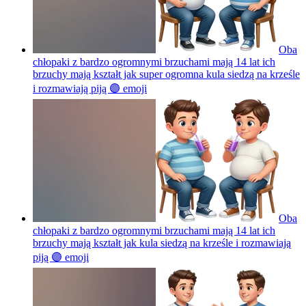
Oba
chłopaki z bardzo ogromnymi brzuchami mają 14 lat ich
brzuchy mają kształt jak super ogromna kula siedzą na krześle
i rozmawiają piją 🟣
emoji
Oba
chłopaki z bardzo ogromnymi brzuchami mają 14 lat ich
brzuchy mają kształt jak kula siedzą na krześle i rozmawiają
piją 🟣
emoji