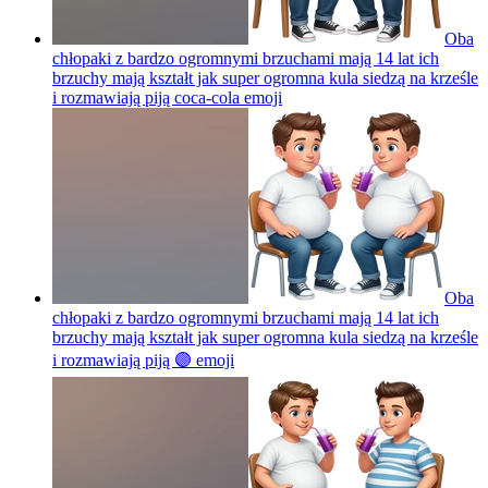
Oba
chłopaki z bardzo ogromnymi brzuchami mają 14 lat ich
brzuchy mają kształt jak super ogromna kula siedzą na krześle
i rozmawiają piją coca-cola
emoji
Oba
chłopaki z bardzo ogromnymi brzuchami mają 14 lat ich
brzuchy mają kształt jak super ogromna kula siedzą na krześle
i rozmawiają piją 🟣
emoji