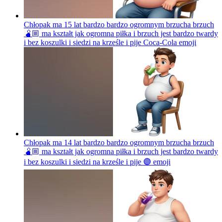
Chłopak ma 15 lat bardzo bardzo ogromnym brzucha brzuch
🫄🏼 ma kształt jak ogromna piłka i brzuch jest bardzo twardy
i bez koszulki i siedzi na krześle i pije Coca-Cola
emoji
Chłopak ma 14 lat bardzo bardzo ogromnym brzucha brzuch
🫄🏼 ma kształt jak ogromna piłka i brzuch jest bardzo twardy
i bez koszulki i siedzi na krześle i pije 🟣
emoji