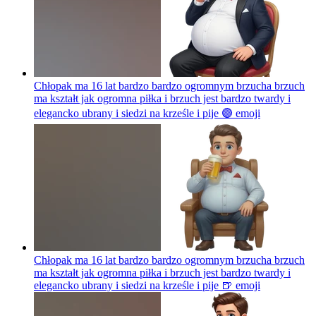
Chłopak ma 16 lat bardzo bardzo ogromnym brzucha brzuch
ma kształt jak ogromna piłka i brzuch jest bardzo twardy i
elegancko ubrany i siedzi na krześle i pije 🟣
emoji
Chłopak ma 16 lat bardzo bardzo ogromnym brzucha brzuch
ma kształt jak ogromna piłka i brzuch jest bardzo twardy i
elegancko ubrany i siedzi na krześle i pije 🍺
emoji