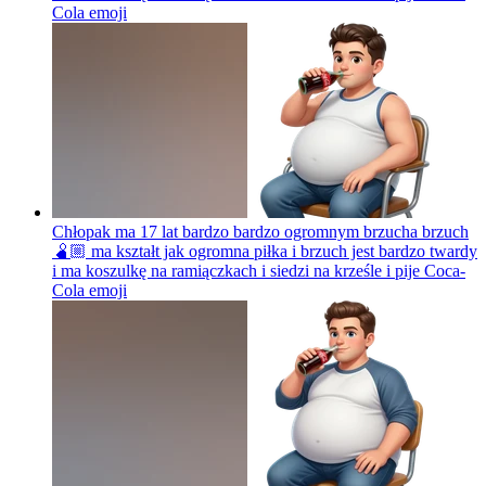
Cola
emoji
Chłopak ma 17 lat bardzo bardzo ogromnym brzucha brzuch
🫄🏼 ma kształt jak ogromna piłka i brzuch jest bardzo twardy
i ma koszulkę na ramiączkach i siedzi na krześle i pije Coca-
Cola
emoji