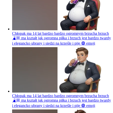
Chłopak ma 14 lat bardzo bardzo ogromnym brzucha brzuch
🫄🏼 ma kształt jak ogromna piłka i brzuch jest bardzo twardy
i elegancko ubrany i siedzi na krześle i pije 🟣
emoji
Chłopak ma 14 lat bardzo bardzo ogromnym brzucha brzuch
🫄🏼 ma kształt jak ogromna piłka i brzuch jest bardzo twardy
i elegancko ubrany i siedzi na krześle i pije 🟣
emoji