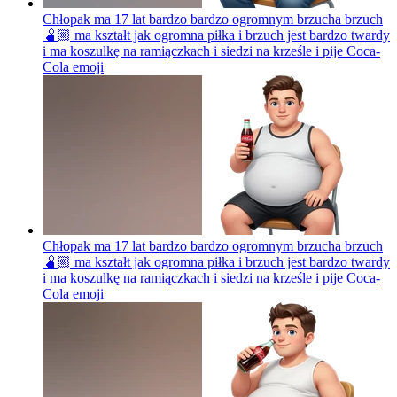
Chłopak ma 17 lat bardzo bardzo ogromnym brzucha brzuch
🫄🏼 ma kształt jak ogromna piłka i brzuch jest bardzo twardy
i ma koszulkę na ramiączkach i siedzi na krześle i pije Coca-
Cola
emoji
Chłopak ma 17 lat bardzo bardzo ogromnym brzucha brzuch
🫄🏼 ma kształt jak ogromna piłka i brzuch jest bardzo twardy
i ma koszulkę na ramiączkach i siedzi na krześle i pije Coca-
Cola
emoji