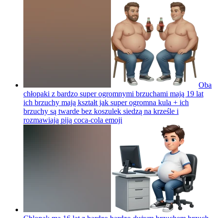
Oba
chłopaki z bardzo super ogromnymi brzuchami mają 19 lat
ich brzuchy mają kształt jak super ogromna kula + ich
brzuchy są twarde bez koszulek siedzą na krześle i
rozmawiają piją coca-cola
emoji