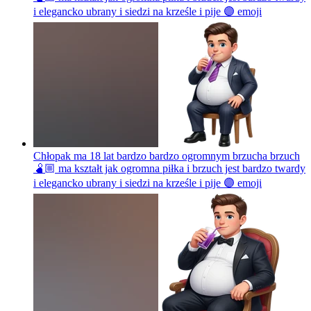
i elegancko ubrany i siedzi na krześle i pije 🟣
emoji
Chłopak ma 18 lat bardzo bardzo ogromnym brzucha brzuch
🫄🏼 ma kształt jak ogromna piłka i brzuch jest bardzo twardy
i elegancko ubrany i siedzi na krześle i pije 🟣
emoji