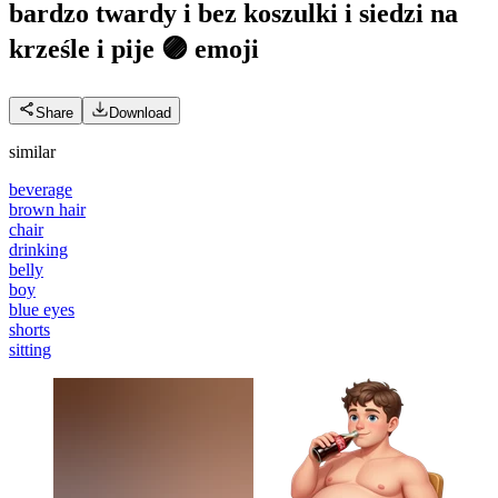
bardzo twardy i bez koszulki i siedzi na
krześle i pije 🟣
emoji
Share
Download
similar
beverage
brown hair
chair
drinking
belly
boy
blue eyes
shorts
sitting