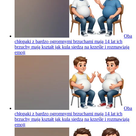
Oba
chłopaki z bardzo ogromnymi brzuchami mają 14 lat ich
brzuchy mają kształt jak kula siedzą na krześle i rozmawiają
emoji
Oba
chłopaki z bardzo ogromnymi brzuchami mają 14 lat ich
brzuchy mają kształt jak kula siedzą na krześle i rozmawiają
emoji