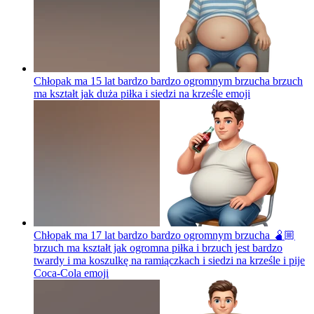
Chłopak ma 15 lat bardzo bardzo ogromnym brzucha brzuch
ma kształt jak duża piłka i siedzi na krześle
emoji
Chłopak ma 17 lat bardzo bardzo ogromnym brzucha 🫄🏼
brzuch ma kształt jak ogromna piłka i brzuch jest bardzo
twardy i ma koszulkę na ramiączkach i siedzi na krześle i pije
Coca-Cola
emoji