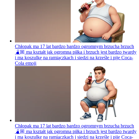
Chłopak ma 17 lat bardzo bardzo ogromnym brzucha brzuch
🫄🏼 ma kształt jak ogromna piłka i brzuch jest bardzo twardy
i ma koszulkę na ramiączkach i siedzi na krześle i pije Coca-
Cola
emoji
Chłopak ma 17 lat bardzo bardzo ogromnym brzucha brzuch
🫄🏼 ma kształt jak ogromna piłka i brzuch jest bardzo twardy
i ma koszulkę na ramiączkach i siedzi na krześle i pije Coca-