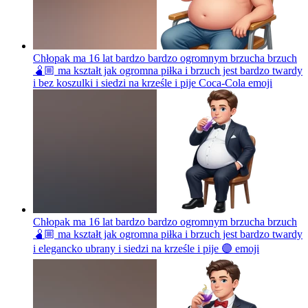
Chłopak ma 16 lat bardzo bardzo ogromnym brzucha brzuch
🫄🏼 ma kształt jak ogromna piłka i brzuch jest bardzo twardy
i bez koszulki i siedzi na krześle i pije Coca-Cola
emoji
Chłopak ma 16 lat bardzo bardzo ogromnym brzucha brzuch
🫄🏼 ma kształt jak ogromna piłka i brzuch jest bardzo twardy
i elegancko ubrany i siedzi na krześle i pije 🟣
emoji