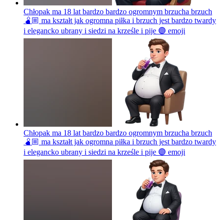
Chłopak ma 18 lat bardzo bardzo ogromnym brzucha brzuch
🫄🏼 ma kształt jak ogromna piłka i brzuch jest bardzo twardy
i elegancko ubrany i siedzi na krześle i pije 🟣
emoji
Chłopak ma 18 lat bardzo bardzo ogromnym brzucha brzuch
🫄🏼 ma kształt jak ogromna piłka i brzuch jest bardzo twardy
i elegancko ubrany i siedzi na krześle i pije 🟣
emoji