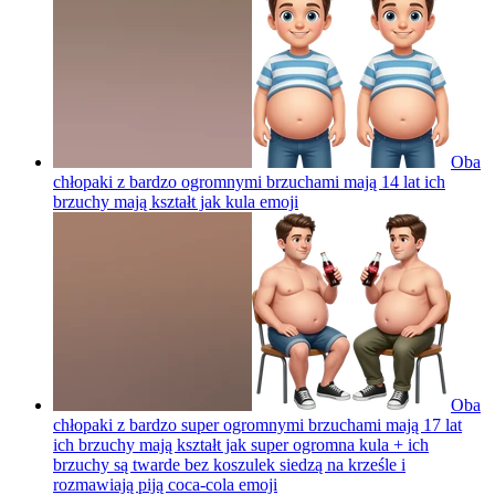
Oba
chłopaki z bardzo ogromnymi brzuchami mają 14 lat ich
brzuchy mają kształt jak kula
emoji
Oba
chłopaki z bardzo super ogromnymi brzuchami mają 17 lat
ich brzuchy mają kształt jak super ogromna kula + ich
brzuchy są twarde bez koszulek siedzą na krześle i
rozmawiają piją coca-cola
emoji