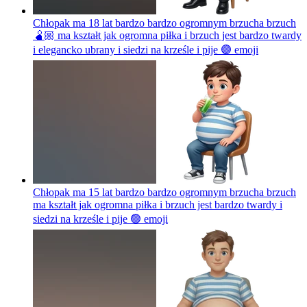
Chłopak ma 18 lat bardzo bardzo ogromnym brzucha brzuch
🫄🏼 ma kształt jak ogromna piłka i brzuch jest bardzo twardy
i elegancko ubrany i siedzi na krześle i pije 🟣
emoji
Chłopak ma 15 lat bardzo bardzo ogromnym brzucha brzuch
ma kształt jak ogromna piłka i brzuch jest bardzo twardy i
siedzi na krześle i pije 🟢
emoji