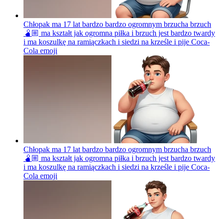
Chłopak ma 17 lat bardzo bardzo ogromnym brzucha brzuch
🫄🏼 ma kształt jak ogromna piłka i brzuch jest bardzo twardy
i ma koszulkę na ramiączkach i siedzi na krześle i pije Coca-
Cola
emoji
Chłopak ma 17 lat bardzo bardzo ogromnym brzucha brzuch
🫄🏼 ma kształt jak ogromna piłka i brzuch jest bardzo twardy
i ma koszulkę na ramiączkach i siedzi na krześle i pije Coca-
Cola
emoji