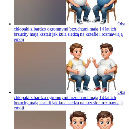
Oba
chłopaki z bardzo ogromnymi brzuchami mają 14 lat ich
brzuchy mają kształt jak kula siedzą na krześle i rozmawiają
emoji
Oba
chłopaki z bardzo ogromnymi brzuchami mają 14 lat ich
brzuchy mają kształt jak kula siedzą na krześle i rozmawiają
emoji