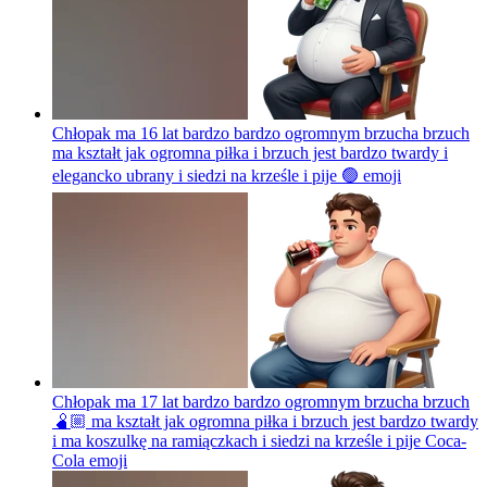
Chłopak ma 16 lat bardzo bardzo ogromnym brzucha brzuch
ma kształt jak ogromna piłka i brzuch jest bardzo twardy i
elegancko ubrany i siedzi na krześle i pije 🟢
emoji
Chłopak ma 17 lat bardzo bardzo ogromnym brzucha brzuch
🫄🏼 ma kształt jak ogromna piłka i brzuch jest bardzo twardy
i ma koszulkę na ramiączkach i siedzi na krześle i pije Coca-
Cola
emoji