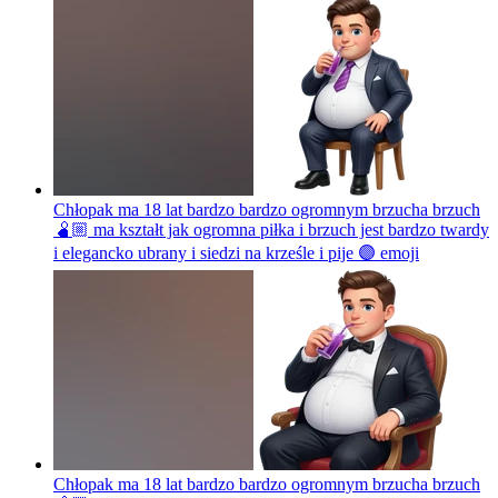
Chłopak ma 18 lat bardzo bardzo ogromnym brzucha brzuch
🫄🏼 ma kształt jak ogromna piłka i brzuch jest bardzo twardy
i elegancko ubrany i siedzi na krześle i pije 🟣
emoji
Chłopak ma 18 lat bardzo bardzo ogromnym brzucha brzuch