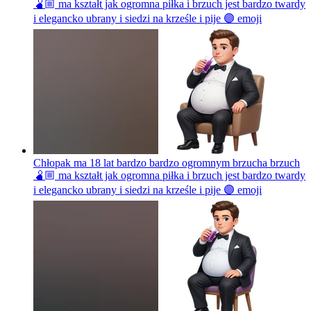
🫄🏼 ma kształt jak ogromna piłka i brzuch jest bardzo twardy
i elegancko ubrany i siedzi na krześle i pije 🟣
emoji
Chłopak ma 18 lat bardzo bardzo ogromnym brzucha brzuch
🫄🏼 ma kształt jak ogromna piłka i brzuch jest bardzo twardy
i elegancko ubrany i siedzi na krześle i pije 🟣
emoji