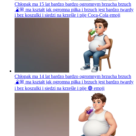
Chłopak ma 15 lat bardzo bardzo ogromnym brzucha brzuch
🫄🏼 ma kształt jak ogromna piłka i brzuch jest bardzo twardy
i bez koszulki i siedzi na krześle i pije Coca-Cola
emoji
Chłopak ma 14 lat bardzo bardzo ogromnym brzucha brzuch
🫄🏼 ma kształt jak ogromna piłka i brzuch jest bardzo twardy
i bez koszulki i siedzi na krześle i pije 🟣
emoji