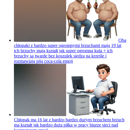
Oba
chłopaki z bardzo super ogromnymi brzuchami mają 19 lat
ich brzuchy mają kształt jak super ogromna kula + ich
brzuchy są twarde bez koszulek siedzą na krześle i
rozmawiają piją coca-cola
emoji
Chłopak ma 16 lat z bardzo bardzo dużym brzuchem brzuch
ma kształt jak bardzo duża piłka w pracy biurze sieci nad