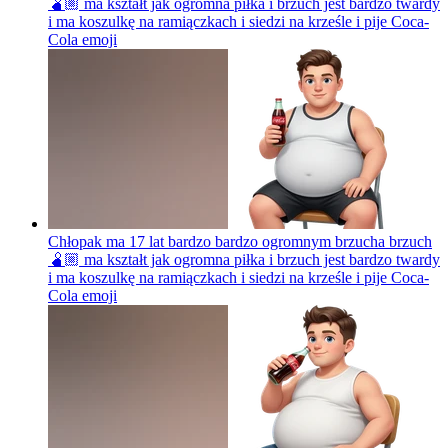
🫄🏼 ma kształt jak ogromna piłka i brzuch jest bardzo twardy
i ma koszulkę na ramiączkach i siedzi na krześle i pije Coca-
Cola
emoji
Chłopak ma 17 lat bardzo bardzo ogromnym brzucha brzuch
🫄🏼 ma kształt jak ogromna piłka i brzuch jest bardzo twardy
i ma koszulkę na ramiączkach i siedzi na krześle i pije Coca-
Cola
emoji