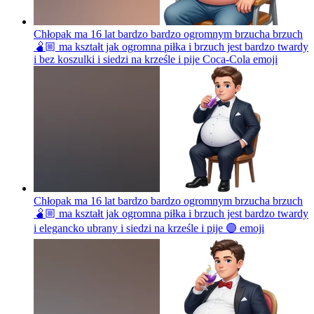
Chłopak ma 16 lat bardzo bardzo ogromnym brzucha brzuch
🫄🏼 ma kształt jak ogromna piłka i brzuch jest bardzo twardy
i bez koszulki i siedzi na krześle i pije Coca-Cola
emoji
Chłopak ma 16 lat bardzo bardzo ogromnym brzucha brzuch
🫄🏼 ma kształt jak ogromna piłka i brzuch jest bardzo twardy
i elegancko ubrany i siedzi na krześle i pije 🟣
emoji