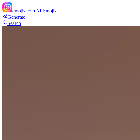
emojis.com
AI Emojis
Generate
Search