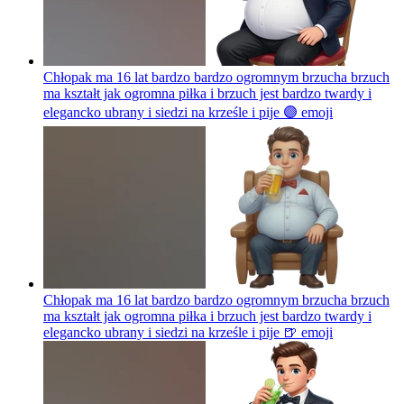
Chłopak ma 16 lat bardzo bardzo ogromnym brzucha brzuch
ma kształt jak ogromna piłka i brzuch jest bardzo twardy i
elegancko ubrany i siedzi na krześle i pije 🟣
emoji
Chłopak ma 16 lat bardzo bardzo ogromnym brzucha brzuch
ma kształt jak ogromna piłka i brzuch jest bardzo twardy i
elegancko ubrany i siedzi na krześle i pije 🍺
emoji