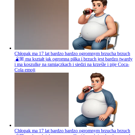
Chłopak ma 17 lat bardzo bardzo ogromnym brzucha brzuch
🫄🏼 ma kształt jak ogromna piłka i brzuch jest bardzo twardy
i ma koszulkę na ramiączkach i siedzi na krześle i pije Coca-
Cola
emoji
Chłopak ma 17 lat bardzo bardzo ogromnym brzucha brzuch