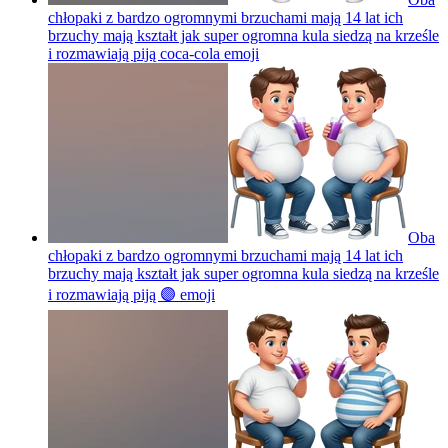
chłopaki z bardzo ogromnymi brzuchami mają 14 lat ich
brzuchy mają kształt jak super ogromna kula siedzą na krześle
i rozmawiają piją coca-cola
emoji
Oba
chłopaki z bardzo ogromnymi brzuchami mają 14 lat ich
brzuchy mają kształt jak super ogromna kula siedzą na krześle
i rozmawiają piją 🟣
emoji