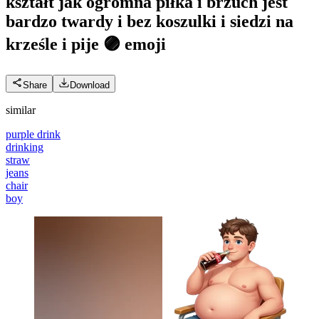
kształt jak ogromna piłka i brzuch jest
bardzo twardy i bez koszulki i siedzi na
krześle i pije 🟣
emoji
Share
Download
similar
purple drink
drinking
straw
jeans
chair
boy