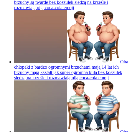
brzuchy są twarde bez koszulek siedzą na krześle i
rozmawiają piją coca-cola
emoji
Oba
chłopaki z bardzo ogromnymi brzuchami mają 14 lat ich
brzuchy mają kształt jak super ogromna kula bez koszulek
siedzą na krześle i rozmawiają piją coca-cola
emoji
Oba