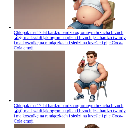
Chłopak ma 17 lat bardzo bardzo ogromnym brzucha brzuch
🫄🏼 ma kształt jak ogromna piłka i brzuch jest bardzo twardy
i ma koszulkę na ramiączkach i siedzi na krześle i pije Coca-
Cola
emoji
Chłopak ma 17 lat bardzo bardzo ogromnym brzucha brzuch
🫄🏼 ma kształt jak ogromna piłka i brzuch jest bardzo twardy
i ma koszulkę na ramiączkach i siedzi na krześle i pije Coca-
Cola
emoji