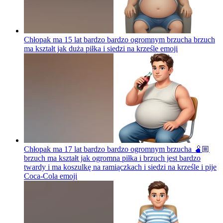
Chłopak ma 15 lat bardzo bardzo ogromnym brzucha brzuch
ma kształt jak duża piłka i siedzi na krześle
emoji
Chłopak ma 17 lat bardzo bardzo ogromnym brzucha 🫄🏼
brzuch ma kształt jak ogromna piłka i brzuch jest bardzo
twardy i ma koszulkę na ramiączkach i siedzi na krześle i pije
Coca-Cola
emoji