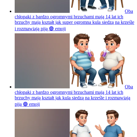
Oba
chłopaki z bardzo ogromnymi brzuchami mają 14 lat ich
brzuchy mają kształt jak super ogromna kula siedzą na krześle
i rozmawiają piją 🟣
emoji
Oba
chłopaki z bardzo ogromnymi brzuchami mają 14 lat ich
brzuchy mają kształt jak kula siedzą na krześle i rozmawiają
piją 🟣
emoji