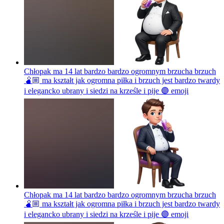
Chłopak ma 14 lat bardzo bardzo ogromnym brzucha brzuch
🫄🏼 ma kształt jak ogromna piłka i brzuch jest bardzo twardy
i elegancko ubrany i siedzi na krześle i pije 🟣
emoji
Chłopak ma 14 lat bardzo bardzo ogromnym brzucha brzuch
🫄🏼 ma kształt jak ogromna piłka i brzuch jest bardzo twardy
i elegancko ubrany i siedzi na krześle i pije 🟣
emoji