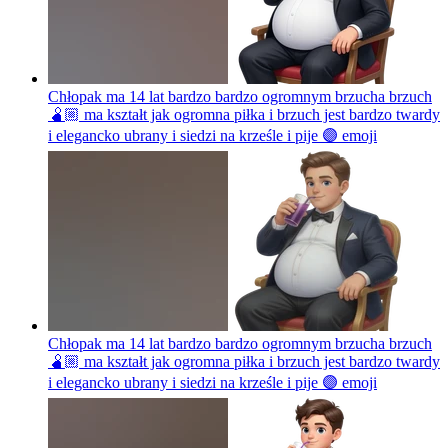
Chłopak ma 14 lat bardzo bardzo ogromnym brzucha brzuch
🫄🏼 ma kształt jak ogromna piłka i brzuch jest bardzo twardy
i elegancko ubrany i siedzi na krześle i pije 🟣
emoji
Chłopak ma 14 lat bardzo bardzo ogromnym brzucha brzuch
🫄🏼 ma kształt jak ogromna piłka i brzuch jest bardzo twardy
i elegancko ubrany i siedzi na krześle i pije 🟣
emoji