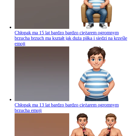
Chłopak ma 15 lat bardzo bardzo ciężarem ogromnym
brzucha brzuch ma kształt jak duża piłka i siedzi na krześle
emoji
Chłopak ma 13 lat bardzo bardzo ciężarem ogromnym
brzucha
emoji