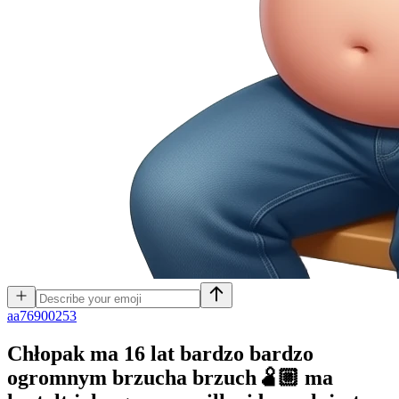
a
a76900253
Chłopak ma 16 lat bardzo bardzo
ogromnym brzucha brzuch🫄🏼 ma