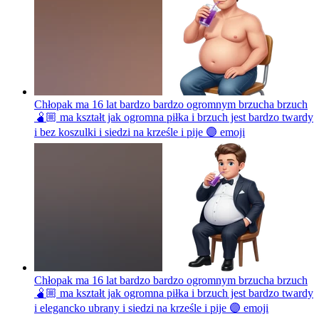
Chłopak ma 16 lat bardzo bardzo ogromnym brzucha brzuch
🫄🏼 ma kształt jak ogromna piłka i brzuch jest bardzo twardy
i bez koszulki i siedzi na krześle i pije 🟣
emoji
Chłopak ma 16 lat bardzo bardzo ogromnym brzucha brzuch
🫄🏼 ma kształt jak ogromna piłka i brzuch jest bardzo twardy
i elegancko ubrany i siedzi na krześle i pije 🟣
emoji