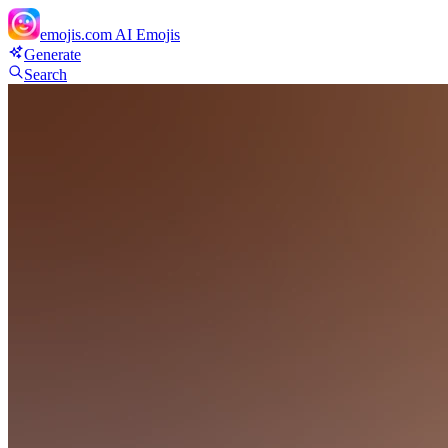
emojis.com
AI Emojis
Generate
Search