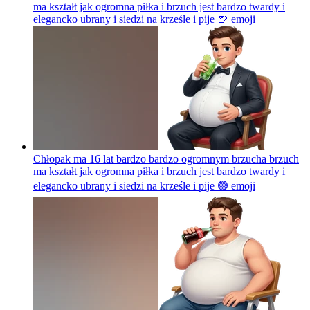
ma kształt jak ogromna piłka i brzuch jest bardzo twardy i
elegancko ubrany i siedzi na krześle i pije 🍺
emoji
Chłopak ma 16 lat bardzo bardzo ogromnym brzucha brzuch
ma kształt jak ogromna piłka i brzuch jest bardzo twardy i
elegancko ubrany i siedzi na krześle i pije 🟢
emoji