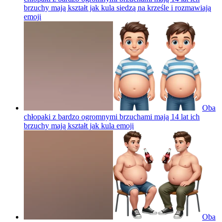
brzuchy mają kształt jak kula siedzą na krześle i rozmawiają
emoji
Oba
chłopaki z bardzo ogromnymi brzuchami mają 14 lat ich
brzuchy mają kształt jak kula
emoji
Oba