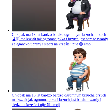
Chłopak ma 18 lat bardzo bardzo ogromnym brzucha brzuch
🫄🏼 ma kształt jak ogromna piłka i brzuch jest bardzo twardy
i elegancko ubrany i siedzi na krześle i pije 🟣
emoji
Chłopak ma 15 lat bardzo bardzo ogromnym brzucha brzuch
ma kształt jak ogromna piłka i brzuch jest bardzo twardy i
siedzi na krześle i pije 🟢
emoji