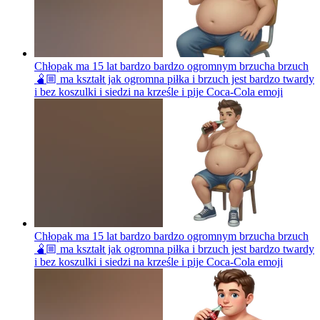
Chłopak ma 15 lat bardzo bardzo ogromnym brzucha brzuch
🫄🏼 ma kształt jak ogromna piłka i brzuch jest bardzo twardy
i bez koszulki i siedzi na krześle i pije Coca-Cola
emoji
Chłopak ma 15 lat bardzo bardzo ogromnym brzucha brzuch
🫄🏼 ma kształt jak ogromna piłka i brzuch jest bardzo twardy
i bez koszulki i siedzi na krześle i pije Coca-Cola
emoji