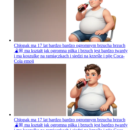
Chłopak ma 17 lat bardzo bardzo ogromnym brzucha brzuch
🫄🏼 ma kształt jak ogromna piłka i brzuch jest bardzo twardy
i ma koszulkę na ramiączkach i siedzi na krześle i pije Coca-
Cola
emoji
Chłopak ma 17 lat bardzo bardzo ogromnym brzucha brzuch
🫄🏼 ma kształt jak ogromna piłka i brzuch jest bardzo twardy