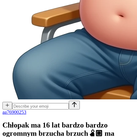
a
a76900253
Chłopak ma 16 lat bardzo bardzo
ogromnym brzucha brzuch🫄🏼 ma