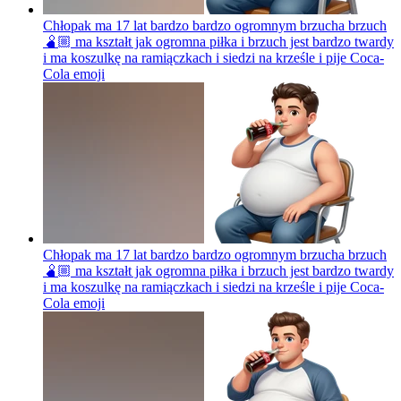
Chłopak ma 17 lat bardzo bardzo ogromnym brzucha brzuch
🫄🏼 ma kształt jak ogromna piłka i brzuch jest bardzo twardy
i ma koszulkę na ramiączkach i siedzi na krześle i pije Coca-
Cola
emoji
Chłopak ma 17 lat bardzo bardzo ogromnym brzucha brzuch
🫄🏼 ma kształt jak ogromna piłka i brzuch jest bardzo twardy
i ma koszulkę na ramiączkach i siedzi na krześle i pije Coca-
Cola
emoji