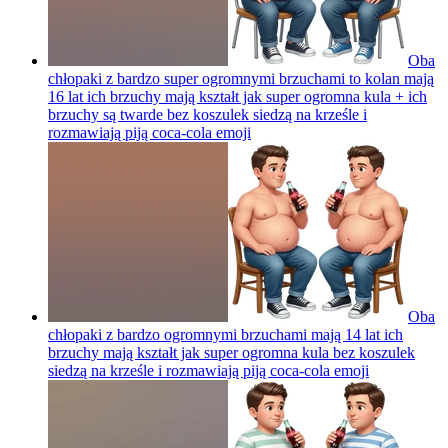
Oba
chłopaki z bardzo super ogromnymi brzuchami to kolan mają
16 lat ich brzuchy mają kształt jak super ogromna kula + ich
brzuchy są twarde bez koszulek siedzą na krześle i
rozmawiają piją coca-cola
emoji
Oba
chłopaki z bardzo ogromnymi brzuchami mają 14 lat ich
brzuchy mają kształt jak super ogromna kula bez koszulek
siedzą na krześle i rozmawiają piją coca-cola
emoji