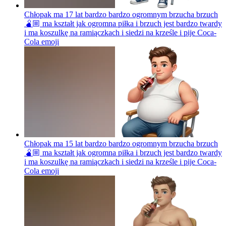
Chłopak ma 17 lat bardzo bardzo ogromnym brzucha brzuch
🫄🏼 ma kształt jak ogromna piłka i brzuch jest bardzo twardy
i ma koszulkę na ramiączkach i siedzi na krześle i pije Coca-
Cola
emoji
Chłopak ma 15 lat bardzo bardzo ogromnym brzucha brzuch
🫄🏼 ma kształt jak ogromna piłka i brzuch jest bardzo twardy
i ma koszulkę na ramiączkach i siedzi na krześle i pije Coca-
Cola
emoji