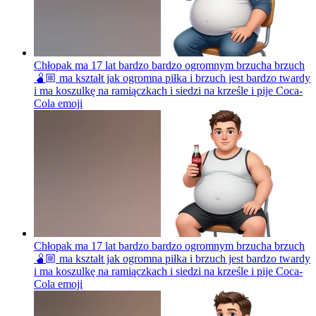
Chłopak ma 17 lat bardzo bardzo ogromnym brzucha brzuch
🫄🏼 ma kształt jak ogromna piłka i brzuch jest bardzo twardy
i ma koszulkę na ramiączkach i siedzi na krześle i pije Coca-
Cola
emoji
Chłopak ma 17 lat bardzo bardzo ogromnym brzucha brzuch
🫄🏼 ma kształt jak ogromna piłka i brzuch jest bardzo twardy
i ma koszulkę na ramiączkach i siedzi na krześle i pije Coca-
Cola
emoji