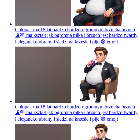
Chłopak ma 18 lat bardzo bardzo ogromnym brzucha brzuch
🫄🏼 ma kształt jak ogromna piłka i brzuch jest bardzo twardy
i elegancko ubrany i siedzi na krześle i pije 🟣
emoji
Chłopak ma 18 lat bardzo bardzo ogromnym brzucha brzuch
🫄🏼 ma kształt jak ogromna piłka i brzuch jest bardzo twardy
i elegancko ubrany i siedzi na krześle i pije 🟣
emoji