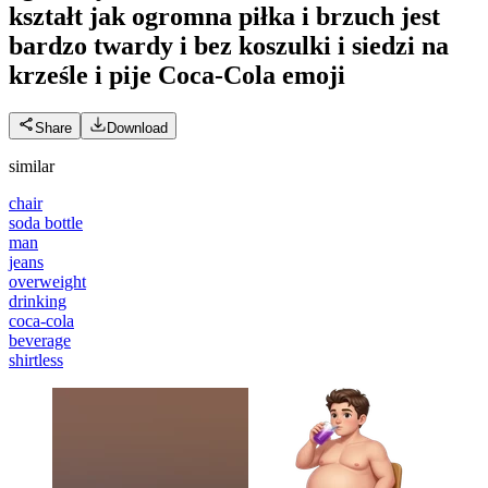
kształt jak ogromna piłka i brzuch jest
bardzo twardy i bez koszulki i siedzi na
krześle i pije Coca-Cola
emoji
Share
Download
similar
chair
soda bottle
man
jeans
overweight
drinking
coca-cola
beverage
shirtless