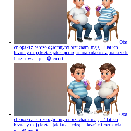
Oba
chłopaki z bardzo ogromnymi brzuchami mają 14 lat ich
brzuchy mają kształt jak super ogromna kula siedzą na krześle
i rozmawiają piją 🟣
emoji
Oba
chłopaki z bardzo ogromnymi brzuchami mają 14 lat ich
brzuchy mają kształt jak kula siedzą na krześle i rozmawiają
piją 🟣
emoji