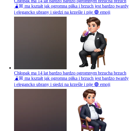
Chłopak ma 14 lat bardzo bardzo ogromnym brzucha brzuch
🫄🏼 ma kształt jak ogromna piłka i brzuch jest bardzo twardy
i elegancko ubrany i siedzi na krześle i pije 🟣
emoji
Chłopak ma 14 lat bardzo bardzo ogromnym brzucha brzuch
🫄🏼 ma kształt jak ogromna piłka i brzuch jest bardzo twardy
i elegancko ubrany i siedzi na krześle i pije 🟣
emoji