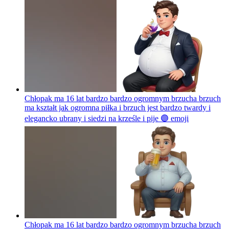
Chłopak ma 16 lat bardzo bardzo ogromnym brzucha brzuch
ma kształt jak ogromna piłka i brzuch jest bardzo twardy i
elegancko ubrany i siedzi na krześle i pije 🟣
emoji
Chłopak ma 16 lat bardzo bardzo ogromnym brzucha brzuch