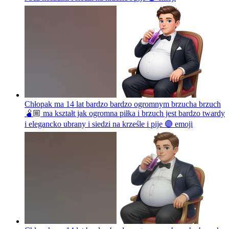
Chłopak ma 14 lat bardzo bardzo ogromnym brzucha brzuch
🫄🏼 ma kształt jak ogromna piłka i brzuch jest bardzo twardy
i elegancko ubrany i siedzi na krześle i pije 🟣
emoji