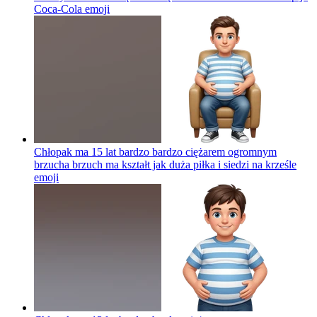
Coca-Cola
emoji
Chłopak ma 15 lat bardzo bardzo ciężarem ogromnym
brzucha brzuch ma kształt jak duża piłka i siedzi na krześle
emoji