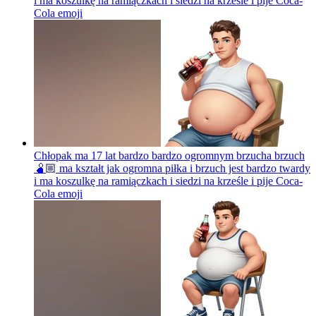
i ma koszulkę na ramiączkach i siedzi na krześle i pije Coca-
Cola
emoji
Chłopak ma 17 lat bardzo bardzo ogromnym brzucha brzuch
🫄🏼 ma kształt jak ogromna piłka i brzuch jest bardzo twardy
i ma koszulkę na ramiączkach i siedzi na krześle i pije Coca-
Cola
emoji