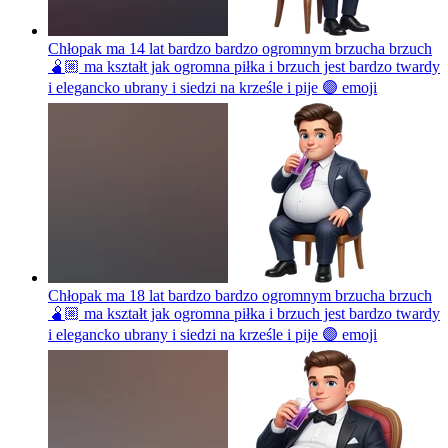
Chłopak ma 14 lat bardzo bardzo ogromnym brzucha brzuch
🫄🏼 ma kształt jak ogromna piłka i brzuch jest bardzo twardy
i elegancko ubrany i siedzi na krześle i pije 🟣
emoji
Chłopak ma 18 lat bardzo bardzo ogromnym brzucha brzuch
🫄🏼 ma kształt jak ogromna piłka i brzuch jest bardzo twardy
i elegancko ubrany i siedzi na krześle i pije 🟣
emoji