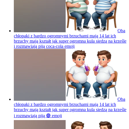
Oba
chłopaki z bardzo ogromnymi brzuchami mają 14 lat ich
brzuchy mają kształt jak super ogromna kula siedzą na krześle
i rozmawiają piją coca-cola
emoji
Oba
chłopaki z bardzo ogromnymi brzuchami mają 14 lat ich
brzuchy mają kształt jak super ogromna kula siedzą na krześle
i rozmawiają piją 🟣
emoji