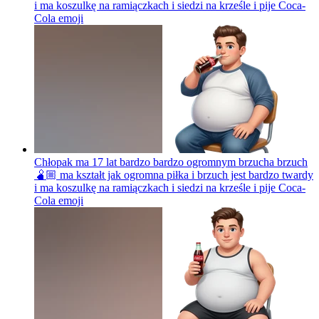
i ma koszulkę na ramiączkach i siedzi na krześle i pije Coca-
Cola
emoji
Chłopak ma 17 lat bardzo bardzo ogromnym brzucha brzuch
🫄🏼 ma kształt jak ogromna piłka i brzuch jest bardzo twardy
i ma koszulkę na ramiączkach i siedzi na krześle i pije Coca-
Cola
emoji