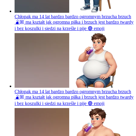
Chłopak ma 14 lat bardzo bardzo ogromnym brzucha brzuch
🫄🏼 ma kształt jak ogromna piłka i brzuch jest bardzo twardy
i bez koszulki i siedzi na krześle i pije 🟣
emoji
Chłopak ma 14 lat bardzo bardzo ogromnym brzucha brzuch
🫄🏼 ma kształt jak ogromna piłka i brzuch jest bardzo twardy
i bez koszulki i siedzi na krześle i pije 🟣
emoji