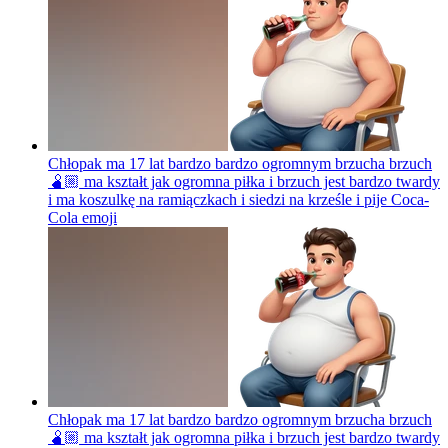
Chłopak ma 17 lat bardzo bardzo ogromnym brzucha brzuch
🫄🏼 ma kształt jak ogromna piłka i brzuch jest bardzo twardy
i ma koszulkę na ramiączkach i siedzi na krześle i pije Coca-
Cola
emoji
Chłopak ma 17 lat bardzo bardzo ogromnym brzucha brzuch
🫄🏼 ma kształt jak ogromna piłka i brzuch jest bardzo twardy