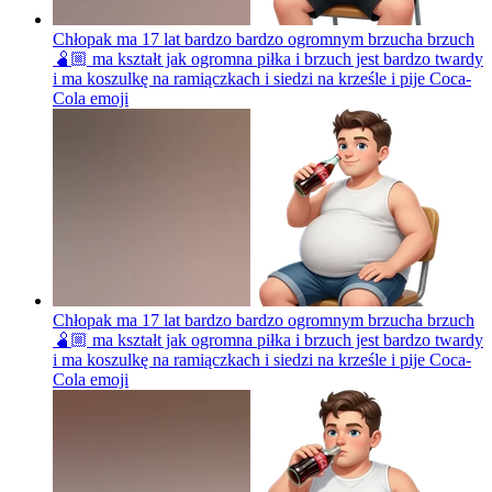
Chłopak ma 17 lat bardzo bardzo ogromnym brzucha brzuch
🫄🏼 ma kształt jak ogromna piłka i brzuch jest bardzo twardy
i ma koszulkę na ramiączkach i siedzi na krześle i pije Coca-
Cola
emoji
Chłopak ma 17 lat bardzo bardzo ogromnym brzucha brzuch
🫄🏼 ma kształt jak ogromna piłka i brzuch jest bardzo twardy
i ma koszulkę na ramiączkach i siedzi na krześle i pije Coca-
Cola
emoji