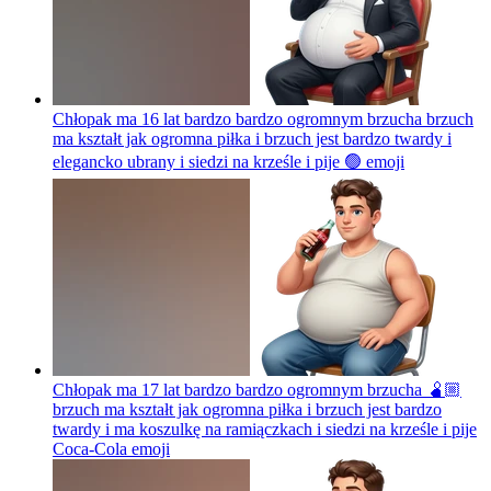
Chłopak ma 16 lat bardzo bardzo ogromnym brzucha brzuch
ma kształt jak ogromna piłka i brzuch jest bardzo twardy i
elegancko ubrany i siedzi na krześle i pije 🟢
emoji
Chłopak ma 17 lat bardzo bardzo ogromnym brzucha 🫄🏼
brzuch ma kształt jak ogromna piłka i brzuch jest bardzo
twardy i ma koszulkę na ramiączkach i siedzi na krześle i pije
Coca-Cola
emoji