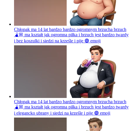
Chłopak ma 14 lat bardzo bardzo ogromnym brzucha brzuch
🫄🏼 ma kształt jak ogromna piłka i brzuch jest bardzo twardy
i bez koszulki i siedzi na krześle i pije 🟣
emoji
Chłopak ma 14 lat bardzo bardzo ogromnym brzucha brzuch
🫄🏼 ma kształt jak ogromna piłka i brzuch jest bardzo twardy
i elegancko ubrany i siedzi na krześle i pije 🟣
emoji