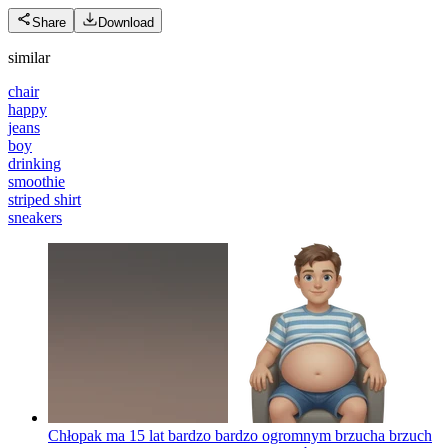
Share
Download
similar
chair
happy
jeans
boy
drinking
smoothie
striped shirt
sneakers
Chłopak ma 15 lat bardzo bardzo ogromnym brzucha brzuch