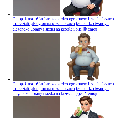
Chłopak ma 16 lat bardzo bardzo ogromnym brzucha brzuch
ma kształt jak ogromna piłka i brzuch jest bardzo twardy i
elegancko ubrany i siedzi na krześle i pije 🟣
emoji
Chłopak ma 16 lat bardzo bardzo ogromnym brzucha brzuch
ma kształt jak ogromna piłka i brzuch jest bardzo twardy i
elegancko ubrany i siedzi na krześle i pije 🍺
emoji