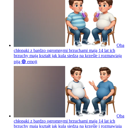
Oba
chłopaki z bardzo ogromnymi brzuchami mają 14 lat ich
brzuchy mają kształt jak kula siedzą na krześle i rozmawiają
piją 🟣
emoji
Oba
chłopaki z bardzo ogromnymi brzuchami mają 14 lat ich
brzuchy mają kształt jak kula siedzą na krześle i rozmawiają