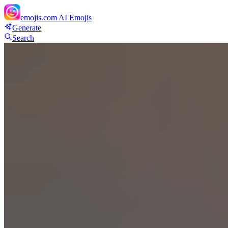
emojis.com
AI Emojis
Generate
Search