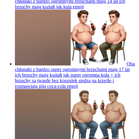
chłopaki z bardzo ogromnymi brzuchami mają 14 lat ich
brzuchy mają kształt jak kula
emoji
Oba
chłopaki z bardzo super ogromnymi brzuchami mają 17 lat
ich brzuchy mają kształt jak super ogromna kula + ich
brzuchy są twarde bez koszulek siedzą na krześle i
rozmawiają piją coca-cola
emoji