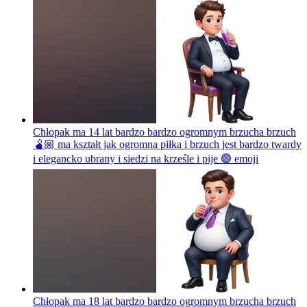
Chłopak ma 14 lat bardzo bardzo ogromnym brzucha brzuch
🫄🏼 ma kształt jak ogromna piłka i brzuch jest bardzo twardy
i elegancko ubrany i siedzi na krześle i pije 🟣
emoji
Chłopak ma 18 lat bardzo bardzo ogromnym brzucha brzuch