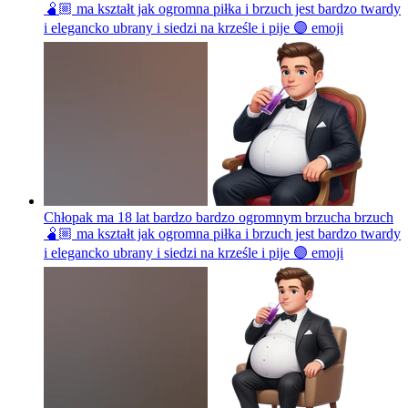
🫄🏼 ma kształt jak ogromna piłka i brzuch jest bardzo twardy
i elegancko ubrany i siedzi na krześle i pije 🟣
emoji
Chłopak ma 18 lat bardzo bardzo ogromnym brzucha brzuch
🫄🏼 ma kształt jak ogromna piłka i brzuch jest bardzo twardy
i elegancko ubrany i siedzi na krześle i pije 🟣
emoji