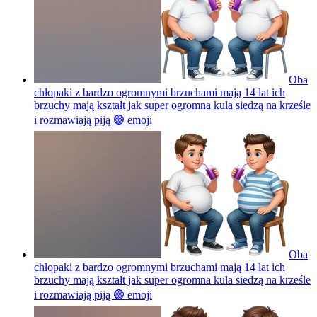
Oba
chłopaki z bardzo ogromnymi brzuchami mają 14 lat ich
brzuchy mają kształt jak super ogromna kula siedzą na krześle
i rozmawiają piją 🟣
emoji
Oba
chłopaki z bardzo ogromnymi brzuchami mają 14 lat ich
brzuchy mają kształt jak super ogromna kula siedzą na krześle
i rozmawiają piją 🟣
emoji