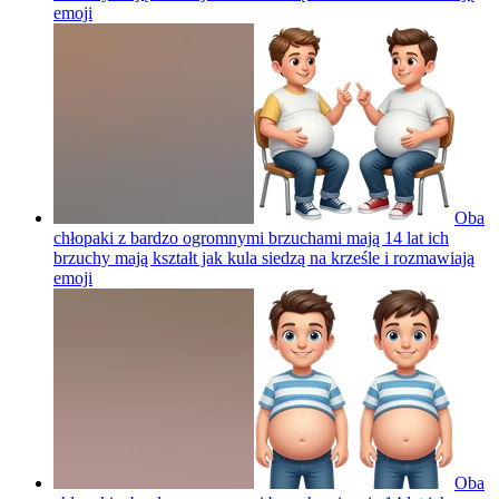
emoji
Oba
chłopaki z bardzo ogromnymi brzuchami mają 14 lat ich
brzuchy mają kształt jak kula siedzą na krześle i rozmawiają
emoji
Oba