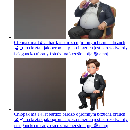
Chłopak ma 14 lat bardzo bardzo ogromnym brzucha brzuch
🫄🏼 ma kształt jak ogromna piłka i brzuch jest bardzo twardy
i elegancko ubrany i siedzi na krześle i pije 🟣
emoji
Chłopak ma 14 lat bardzo bardzo ogromnym brzucha brzuch
🫄🏼 ma kształt jak ogromna piłka i brzuch jest bardzo twardy
i elegancko ubrany i siedzi na krześle i pije 🟣
emoji