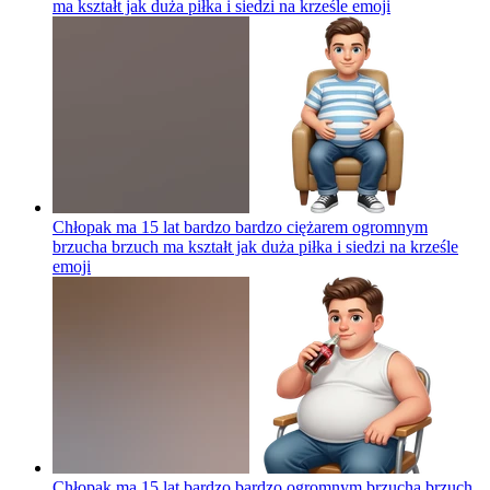
ma kształt jak duża piłka i siedzi na krześle
emoji
Chłopak ma 15 lat bardzo bardzo ciężarem ogromnym
brzucha brzuch ma kształt jak duża piłka i siedzi na krześle
emoji
Chłopak ma 15 lat bardzo bardzo ogromnym brzucha brzuch