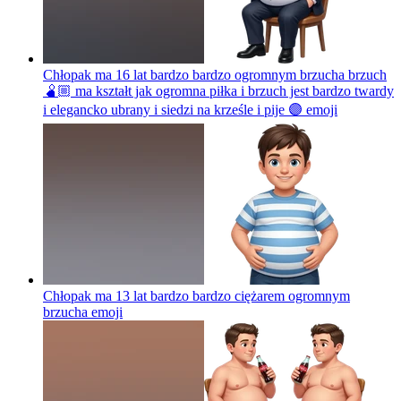
Chłopak ma 16 lat bardzo bardzo ogromnym brzucha brzuch
🫄🏼 ma kształt jak ogromna piłka i brzuch jest bardzo twardy
i elegancko ubrany i siedzi na krześle i pije 🟣
emoji
Chłopak ma 13 lat bardzo bardzo ciężarem ogromnym
brzucha
emoji