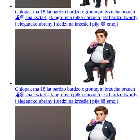
Chłopak ma 18 lat bardzo bardzo ogromnym brzucha brzuch
🫄🏼 ma kształt jak ogromna piłka i brzuch jest bardzo twardy
i elegancko ubrany i siedzi na krześle i pije 🟣
emoji
Chłopak ma 18 lat bardzo bardzo ogromnym brzucha brzuch
🫄🏼 ma kształt jak ogromna piłka i brzuch jest bardzo twardy
i elegancko ubrany i siedzi na krześle i pije 🟣
emoji