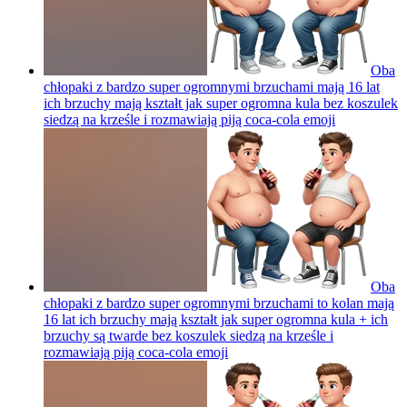
Oba
chłopaki z bardzo super ogromnymi brzuchami mają 16 lat
ich brzuchy mają kształt jak super ogromna kula bez koszulek
siedzą na krześle i rozmawiają piją coca-cola
emoji
Oba
chłopaki z bardzo super ogromnymi brzuchami to kolan mają
16 lat ich brzuchy mają kształt jak super ogromna kula + ich
brzuchy są twarde bez koszulek siedzą na krześle i
rozmawiają piją coca-cola
emoji