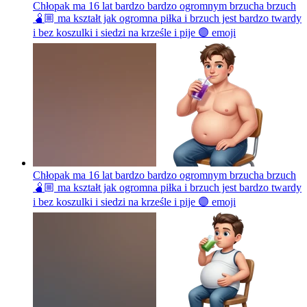
Chłopak ma 16 lat bardzo bardzo ogromnym brzucha brzuch
🫄🏼 ma kształt jak ogromna piłka i brzuch jest bardzo twardy
i bez koszulki i siedzi na krześle i pije 🟣
emoji
Chłopak ma 16 lat bardzo bardzo ogromnym brzucha brzuch
🫄🏼 ma kształt jak ogromna piłka i brzuch jest bardzo twardy
i bez koszulki i siedzi na krześle i pije 🟣
emoji