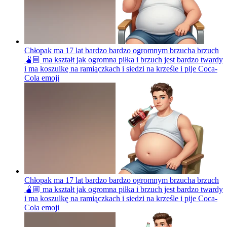
Chłopak ma 17 lat bardzo bardzo ogromnym brzucha brzuch
🫄🏼 ma kształt jak ogromna piłka i brzuch jest bardzo twardy
i ma koszulkę na ramiączkach i siedzi na krześle i pije Coca-
Cola
emoji
Chłopak ma 17 lat bardzo bardzo ogromnym brzucha brzuch
🫄🏼 ma kształt jak ogromna piłka i brzuch jest bardzo twardy
i ma koszulkę na ramiączkach i siedzi na krześle i pije Coca-
Cola
emoji