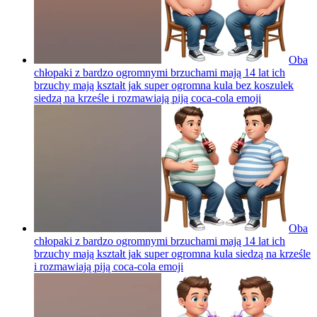
Oba
chłopaki z bardzo ogromnymi brzuchami mają 14 lat ich
brzuchy mają kształt jak super ogromna kula bez koszulek
siedzą na krześle i rozmawiają piją coca-cola
emoji
Oba
chłopaki z bardzo ogromnymi brzuchami mają 14 lat ich
brzuchy mają kształt jak super ogromna kula siedzą na krześle
i rozmawiają piją coca-cola
emoji