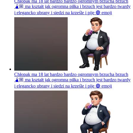
Chłopak ma 18 lat bardzo bardzo ogromnym brzucha brzuch
🫄🏼 ma kształt jak ogromna piłka i brzuch jest bardzo twardy
i elegancko ubrany i siedzi na krześle i pije 🟣
emoji
Chłopak ma 18 lat bardzo bardzo ogromnym brzucha brzuch
🫄🏼 ma kształt jak ogromna piłka i brzuch jest bardzo twardy
i elegancko ubrany i siedzi na krześle i pije 🟣
emoji