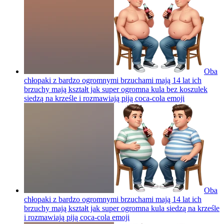
Oba
chłopaki z bardzo ogromnymi brzuchami mają 14 lat ich
brzuchy mają kształt jak super ogromna kula bez koszulek
siedzą na krześle i rozmawiają piją coca-cola
emoji
Oba
chłopaki z bardzo ogromnymi brzuchami mają 14 lat ich
brzuchy mają kształt jak super ogromna kula siedzą na krześle
i rozmawiają piją coca-cola
emoji