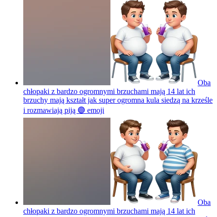
Oba
chłopaki z bardzo ogromnymi brzuchami mają 14 lat ich
brzuchy mają kształt jak super ogromna kula siedzą na krześle
i rozmawiają piją 🟣
emoji
Oba
chłopaki z bardzo ogromnymi brzuchami mają 14 lat ich