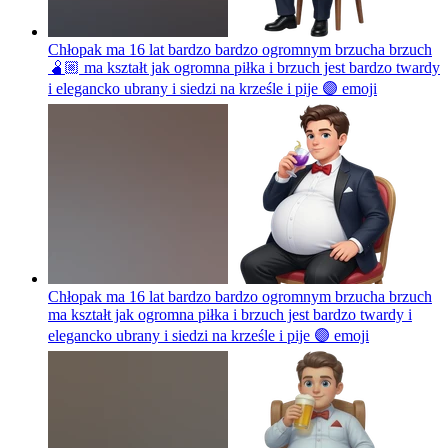
Chłopak ma 16 lat bardzo bardzo ogromnym brzucha brzuch
🫄🏼 ma kształt jak ogromna piłka i brzuch jest bardzo twardy
i elegancko ubrany i siedzi na krześle i pije 🟣
emoji
Chłopak ma 16 lat bardzo bardzo ogromnym brzucha brzuch
ma kształt jak ogromna piłka i brzuch jest bardzo twardy i
elegancko ubrany i siedzi na krześle i pije 🟣
emoji