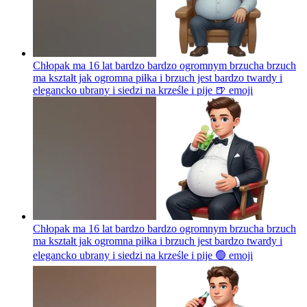
Chłopak ma 16 lat bardzo bardzo ogromnym brzucha brzuch
ma kształt jak ogromna piłka i brzuch jest bardzo twardy i
elegancko ubrany i siedzi na krześle i pije 🍺
emoji
Chłopak ma 16 lat bardzo bardzo ogromnym brzucha brzuch
ma kształt jak ogromna piłka i brzuch jest bardzo twardy i
elegancko ubrany i siedzi na krześle i pije 🟢
emoji