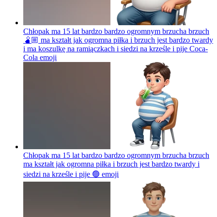
Chłopak ma 15 lat bardzo bardzo ogromnym brzucha brzuch
🫄🏼 ma kształt jak ogromna piłka i brzuch jest bardzo twardy
i ma koszulkę na ramiączkach i siedzi na krześle i pije Coca-
Cola
emoji
Chłopak ma 15 lat bardzo bardzo ogromnym brzucha brzuch
ma kształt jak ogromna piłka i brzuch jest bardzo twardy i
siedzi na krześle i pije 🟢
emoji