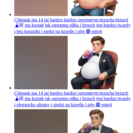
Chłopak ma 14 lat bardzo bardzo ogromnym brzucha brzuch
🫄🏼 ma kształt jak ogromna piłka i brzuch jest bardzo twardy
i bez koszulki i siedzi na krześle i pije 🟣
emoji
Chłopak ma 14 lat bardzo bardzo ogromnym brzucha brzuch
🫄🏼 ma kształt jak ogromna piłka i brzuch jest bardzo twardy
i elegancko ubrany i siedzi na krześle i pije 🟣
emoji