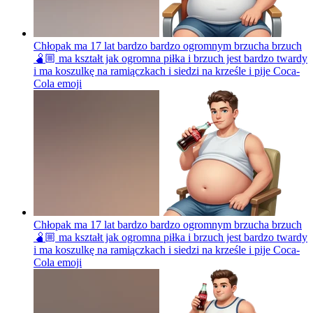
Chłopak ma 17 lat bardzo bardzo ogromnym brzucha brzuch
🫄🏼 ma kształt jak ogromna piłka i brzuch jest bardzo twardy
i ma koszulkę na ramiączkach i siedzi na krześle i pije Coca-
Cola
emoji
Chłopak ma 17 lat bardzo bardzo ogromnym brzucha brzuch
🫄🏼 ma kształt jak ogromna piłka i brzuch jest bardzo twardy
i ma koszulkę na ramiączkach i siedzi na krześle i pije Coca-
Cola
emoji