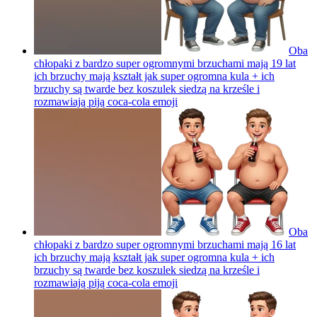
Oba
chłopaki z bardzo super ogromnymi brzuchami mają 19 lat
ich brzuchy mają kształt jak super ogromna kula + ich
brzuchy są twarde bez koszulek siedzą na krześle i
rozmawiają piją coca-cola
emoji
Oba
chłopaki z bardzo super ogromnymi brzuchami mają 16 lat
ich brzuchy mają kształt jak super ogromna kula + ich
brzuchy są twarde bez koszulek siedzą na krześle i
rozmawiają piją coca-cola
emoji