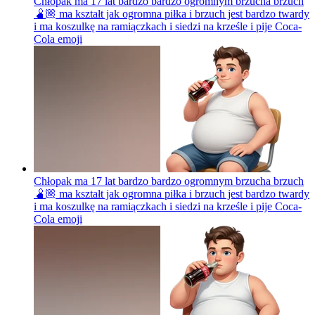
Chłopak ma 17 lat bardzo bardzo ogromnym brzucha brzuch
🫄🏼 ma kształt jak ogromna piłka i brzuch jest bardzo twardy
i ma koszulkę na ramiączkach i siedzi na krześle i pije Coca-
Cola
emoji
Chłopak ma 17 lat bardzo bardzo ogromnym brzucha brzuch
🫄🏼 ma kształt jak ogromna piłka i brzuch jest bardzo twardy
i ma koszulkę na ramiączkach i siedzi na krześle i pije Coca-
Cola
emoji