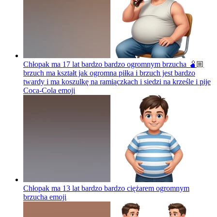
Chłopak ma 17 lat bardzo bardzo ogromnym brzucha 🫄🏼
brzuch ma kształt jak ogromna piłka i brzuch jest bardzo
twardy i ma koszulkę na ramiączkach i siedzi na krześle i pije
Coca-Cola
emoji
Chłopak ma 13 lat bardzo bardzo ciężarem ogromnym
brzucha
emoji