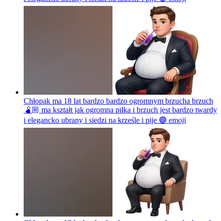
Chłopak ma 18 lat bardzo bardzo ogromnym brzucha brzuch
🫄🏼 ma kształt jak ogromna piłka i brzuch jest bardzo twardy
i elegancko ubrany i siedzi na krześle i pije 🟣
emoji