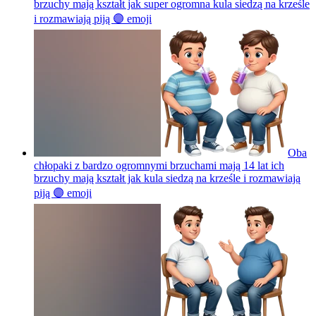
brzuchy mają kształt jak super ogromna kula siedzą na krześle
i rozmawiają piją 🟣
emoji
Oba
chłopaki z bardzo ogromnymi brzuchami mają 14 lat ich
brzuchy mają kształt jak kula siedzą na krześle i rozmawiają
piją 🟣
emoji