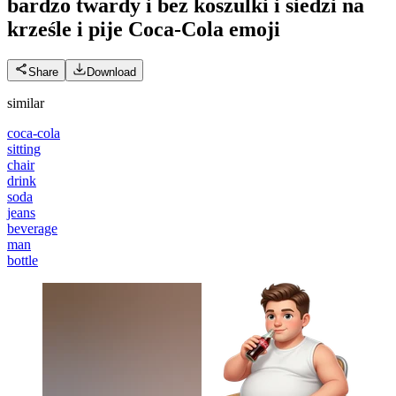
bardzo twardy i bez koszulki i siedzi na
krześle i pije Coca-Cola
emoji
Share
Download
similar
coca-cola
sitting
chair
drink
soda
jeans
beverage
man
bottle