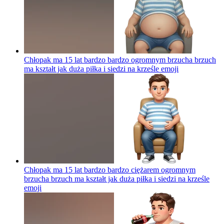
Chłopak ma 15 lat bardzo bardzo ogromnym brzucha brzuch
ma kształt jak duża piłka i siedzi na krześle
emoji
Chłopak ma 15 lat bardzo bardzo ciężarem ogromnym
brzucha brzuch ma kształt jak duża piłka i siedzi na krześle
emoji