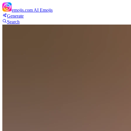
emojis.com
AI Emojis
Generate
Search