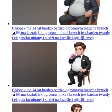
Chłopak ma 14 lat bardzo bardzo ogromnym brzucha brzuch
🫄🏼 ma kształt jak ogromna piłka i brzuch jest bardzo twardy
i elegancko ubrany i siedzi na krześle i pije 🟣
emoji
Chłopak ma 14 lat bardzo bardzo ogromnym brzucha brzuch
🫄🏼 ma kształt jak ogromna piłka i brzuch jest bardzo twardy
i elegancko ubrany i siedzi na krześle i pije 🟣
emoji