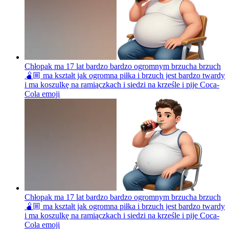
Chłopak ma 17 lat bardzo bardzo ogromnym brzucha brzuch
🫄🏼 ma kształt jak ogromna piłka i brzuch jest bardzo twardy
i ma koszulkę na ramiączkach i siedzi na krześle i pije Coca-
Cola
emoji
Chłopak ma 17 lat bardzo bardzo ogromnym brzucha brzuch
🫄🏼 ma kształt jak ogromna piłka i brzuch jest bardzo twardy
i ma koszulkę na ramiączkach i siedzi na krześle i pije Coca-
Cola
emoji