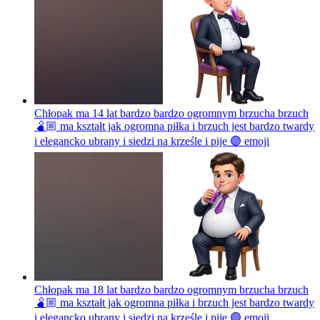
Chłopak ma 14 lat bardzo bardzo ogromnym brzucha brzuch
🫄🏼 ma kształt jak ogromna piłka i brzuch jest bardzo twardy
i elegancko ubrany i siedzi na krześle i pije 🟣
emoji
Chłopak ma 18 lat bardzo bardzo ogromnym brzucha brzuch
🫄🏼 ma kształt jak ogromna piłka i brzuch jest bardzo twardy
i elegancko ubrany i siedzi na krześle i pije 🟣
emoji