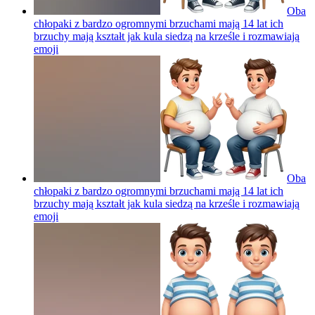
Oba
chłopaki z bardzo ogromnymi brzuchami mają 14 lat ich
brzuchy mają kształt jak kula siedzą na krześle i rozmawiają
emoji
Oba
chłopaki z bardzo ogromnymi brzuchami mają 14 lat ich
brzuchy mają kształt jak kula siedzą na krześle i rozmawiają
emoji