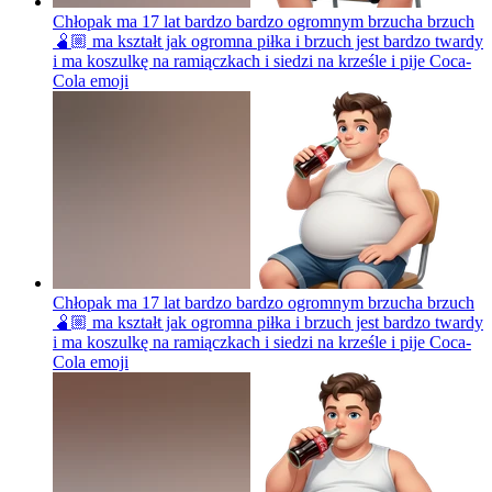
Chłopak ma 17 lat bardzo bardzo ogromnym brzucha brzuch
🫄🏼 ma kształt jak ogromna piłka i brzuch jest bardzo twardy
i ma koszulkę na ramiączkach i siedzi na krześle i pije Coca-
Cola
emoji
Chłopak ma 17 lat bardzo bardzo ogromnym brzucha brzuch
🫄🏼 ma kształt jak ogromna piłka i brzuch jest bardzo twardy
i ma koszulkę na ramiączkach i siedzi na krześle i pije Coca-
Cola
emoji