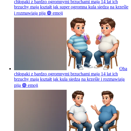
chłopaki z bardzo ogromnymi brzuchami mają 14 lat ich
brzuchy mają kształt jak super ogromna kula siedzą na krześle
i rozmawiają piją 🟣
emoji
Oba
chłopaki z bardzo ogromnymi brzuchami mają 14 lat ich
brzuchy mają kształt jak kula siedzą na krześle i rozmawiają
piją 🟣
emoji