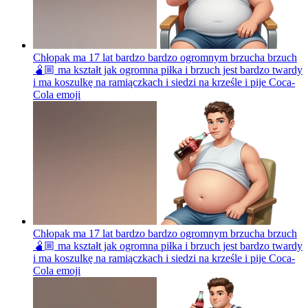
Chłopak ma 17 lat bardzo bardzo ogromnym brzucha brzuch
🫄🏼 ma kształt jak ogromna piłka i brzuch jest bardzo twardy
i ma koszulkę na ramiączkach i siedzi na krześle i pije Coca-
Cola
emoji
Chłopak ma 17 lat bardzo bardzo ogromnym brzucha brzuch
🫄🏼 ma kształt jak ogromna piłka i brzuch jest bardzo twardy
i ma koszulkę na ramiączkach i siedzi na krześle i pije Coca-
Cola
emoji