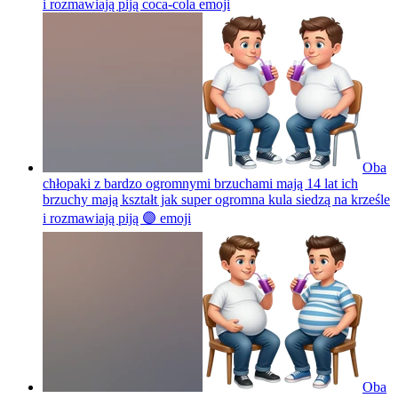
i rozmawiają piją coca-cola
emoji
Oba
chłopaki z bardzo ogromnymi brzuchami mają 14 lat ich
brzuchy mają kształt jak super ogromna kula siedzą na krześle
i rozmawiają piją 🟣
emoji
Oba