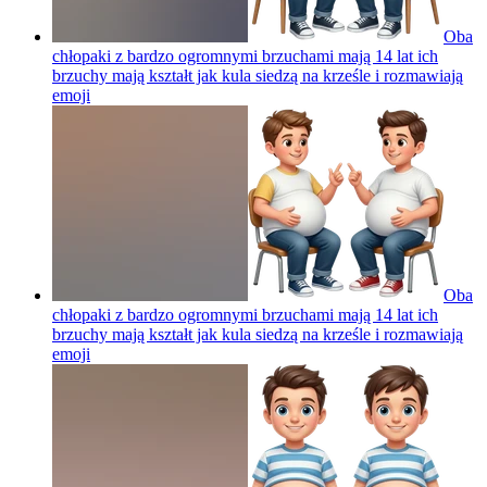
Oba
chłopaki z bardzo ogromnymi brzuchami mają 14 lat ich
brzuchy mają kształt jak kula siedzą na krześle i rozmawiają
emoji
Oba
chłopaki z bardzo ogromnymi brzuchami mają 14 lat ich
brzuchy mają kształt jak kula siedzą na krześle i rozmawiają
emoji