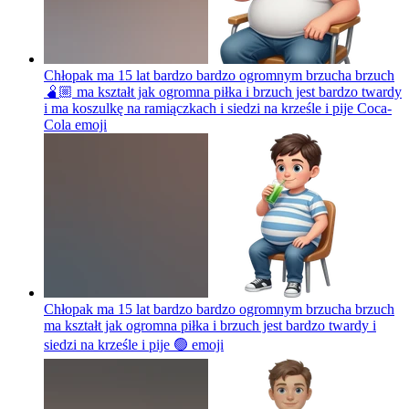
Chłopak ma 15 lat bardzo bardzo ogromnym brzucha brzuch
🫄🏼 ma kształt jak ogromna piłka i brzuch jest bardzo twardy
i ma koszulkę na ramiączkach i siedzi na krześle i pije Coca-
Cola
emoji
Chłopak ma 15 lat bardzo bardzo ogromnym brzucha brzuch
ma kształt jak ogromna piłka i brzuch jest bardzo twardy i
siedzi na krześle i pije 🟢
emoji