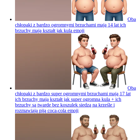
Oba
chłopaki z bardzo ogromnymi brzuchami mają 14 lat ich
brzuchy mają kształt jak kula
emoji
Oba
chłopaki z bardzo super ogromnymi brzuchami mają 17 lat
ich brzuchy mają kształt jak super ogromna kula + ich
brzuchy są twarde bez koszulek siedzą na krześle i
rozmawiają piją coca-cola
emoji