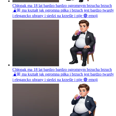
Chłopak ma 18 lat bardzo bardzo ogromnym brzucha brzuch
🫄🏼 ma kształt jak ogromna piłka i brzuch jest bardzo twardy
i elegancko ubrany i siedzi na krześle i pije 🟣
emoji
Chłopak ma 18 lat bardzo bardzo ogromnym brzucha brzuch
🫄🏼 ma kształt jak ogromna piłka i brzuch jest bardzo twardy
i elegancko ubrany i siedzi na krześle i pije 🟣
emoji