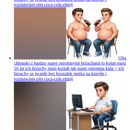
rozmawiają piją coca-cola
emoji
Oba
chłopaki z bardzo super ogromnymi brzuchami to kolan mają
16 lat ich brzuchy mają kształt jak super ogromna kula + ich
brzuchy są twarde bez koszulek siedzą na krześle i
rozmawiają piją coca-cola
emoji