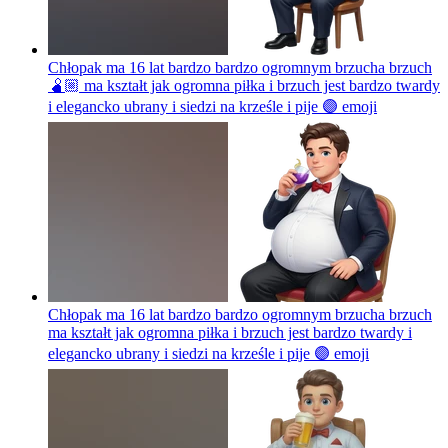
Chłopak ma 16 lat bardzo bardzo ogromnym brzucha brzuch
🫄🏼 ma kształt jak ogromna piłka i brzuch jest bardzo twardy
i elegancko ubrany i siedzi na krześle i pije 🟣
emoji
Chłopak ma 16 lat bardzo bardzo ogromnym brzucha brzuch
ma kształt jak ogromna piłka i brzuch jest bardzo twardy i
elegancko ubrany i siedzi na krześle i pije 🟣
emoji