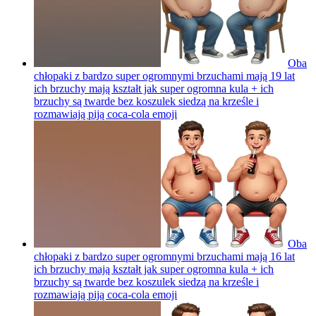
Oba
chłopaki z bardzo super ogromnymi brzuchami mają 19 lat
ich brzuchy mają kształt jak super ogromna kula + ich
brzuchy są twarde bez koszulek siedzą na krześle i
rozmawiają piją coca-cola
emoji
Oba
chłopaki z bardzo super ogromnymi brzuchami mają 16 lat
ich brzuchy mają kształt jak super ogromna kula + ich
brzuchy są twarde bez koszulek siedzą na krześle i
rozmawiają piją coca-cola
emoji