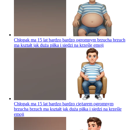
Chłopak ma 15 lat bardzo bardzo ogromnym brzucha brzuch
ma kształt jak duża piłka i siedzi na krześle
emoji
Chłopak ma 15 lat bardzo bardzo ciężarem ogromnym
brzucha brzuch ma kształt jak duża piłka i siedzi na krześle
emoji