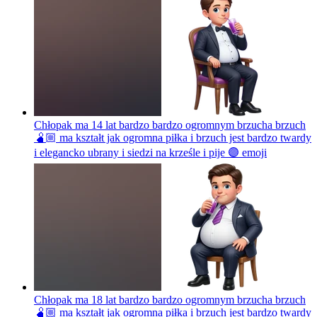
Chłopak ma 14 lat bardzo bardzo ogromnym brzucha brzuch
🫄🏼 ma kształt jak ogromna piłka i brzuch jest bardzo twardy
i elegancko ubrany i siedzi na krześle i pije 🟣
emoji
Chłopak ma 18 lat bardzo bardzo ogromnym brzucha brzuch
🫄🏼 ma kształt jak ogromna piłka i brzuch jest bardzo twardy