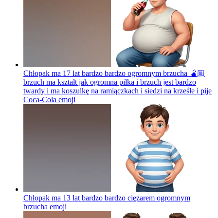
Chłopak ma 17 lat bardzo bardzo ogromnym brzucha 🫄🏼
brzuch ma kształt jak ogromna piłka i brzuch jest bardzo
twardy i ma koszulkę na ramiączkach i siedzi na krześle i pije
Coca-Cola
emoji
Chłopak ma 13 lat bardzo bardzo ciężarem ogromnym
brzucha
emoji