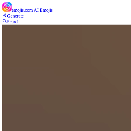
emojis.com
AI Emojis
Generate
Search