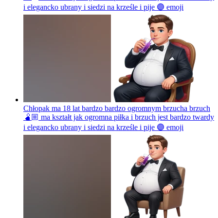
i elegancko ubrany i siedzi na krześle i pije 🟣
emoji
Chłopak ma 18 lat bardzo bardzo ogromnym brzucha brzuch
🫄🏼 ma kształt jak ogromna piłka i brzuch jest bardzo twardy
i elegancko ubrany i siedzi na krześle i pije 🟣
emoji