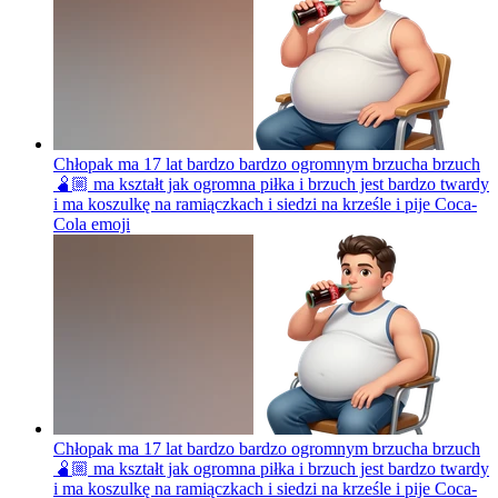
Chłopak ma 17 lat bardzo bardzo ogromnym brzucha brzuch
🫄🏼 ma kształt jak ogromna piłka i brzuch jest bardzo twardy
i ma koszulkę na ramiączkach i siedzi na krześle i pije Coca-
Cola
emoji
Chłopak ma 17 lat bardzo bardzo ogromnym brzucha brzuch
🫄🏼 ma kształt jak ogromna piłka i brzuch jest bardzo twardy
i ma koszulkę na ramiączkach i siedzi na krześle i pije Coca-