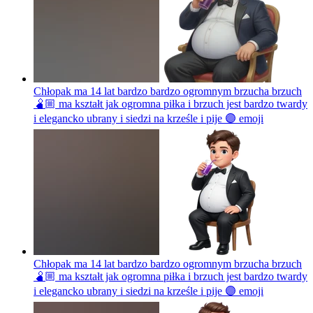
Chłopak ma 14 lat bardzo bardzo ogromnym brzucha brzuch
🫄🏼 ma kształt jak ogromna piłka i brzuch jest bardzo twardy
i elegancko ubrany i siedzi na krześle i pije 🟣
emoji
Chłopak ma 14 lat bardzo bardzo ogromnym brzucha brzuch
🫄🏼 ma kształt jak ogromna piłka i brzuch jest bardzo twardy
i elegancko ubrany i siedzi na krześle i pije 🟣
emoji