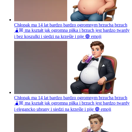
Chłopak ma 14 lat bardzo bardzo ogromnym brzucha brzuch
🫄🏼 ma kształt jak ogromna piłka i brzuch jest bardzo twardy
i bez koszulki i siedzi na krześle i pije 🟣
emoji
Chłopak ma 14 lat bardzo bardzo ogromnym brzucha brzuch
🫄🏼 ma kształt jak ogromna piłka i brzuch jest bardzo twardy
i elegancko ubrany i siedzi na krześle i pije 🟣
emoji