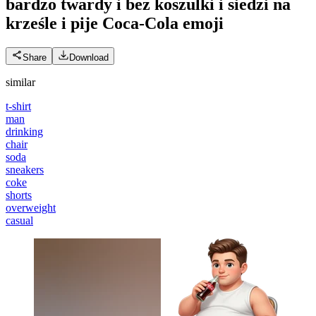
bardzo twardy i bez koszulki i siedzi na
krześle i pije Coca-Cola
emoji
Share
Download
similar
t-shirt
man
drinking
chair
soda
sneakers
coke
shorts
overweight
casual