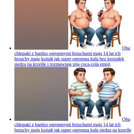
Oba
chłopaki z bardzo ogromnymi brzuchami mają 14 lat ich
brzuchy mają kształt jak super ogromna kula bez koszulek
siedzą na krześle i rozmawiają piją coca-cola
emoji
Oba
chłopaki z bardzo ogromnymi brzuchami mają 14 lat ich
brzuchy mają kształt jak super ogromna kula siedzą na krześle