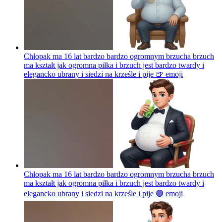
Chłopak ma 16 lat bardzo bardzo ogromnym brzucha brzuch
ma kształt jak ogromna piłka i brzuch jest bardzo twardy i
elegancko ubrany i siedzi na krześle i pije 🍺
emoji
Chłopak ma 16 lat bardzo bardzo ogromnym brzucha brzuch
ma kształt jak ogromna piłka i brzuch jest bardzo twardy i
elegancko ubrany i siedzi na krześle i pije 🟢
emoji