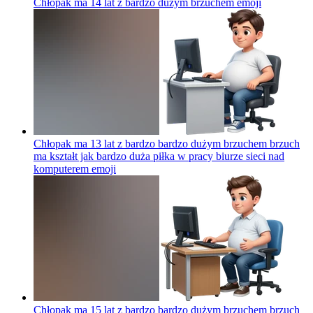
Chłopak ma 14 lat z bardzo dużym brzuchem
emoji
Chłopak ma 13 lat z bardzo bardzo dużym brzuchem brzuch
ma kształt jak bardzo duża piłka w pracy biurze sieci nad
komputerem
emoji
Chłopak ma 15 lat z bardzo bardzo dużym brzuchem brzuch