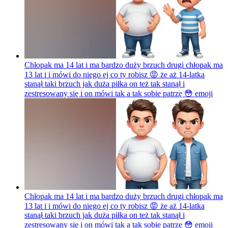
Chłopak ma 14 lat i ma bardzo duży brzuch drugi chłopak ma
13 lat i i mówi do niego ej co ty robisz 😡 że aż 14-latka
stanął taki brzuch jak duża piłka on też tak stanął i
zestresowany się i on mówi tak a tak sobie patrzę 😳
emoji
Chłopak ma 14 lat i ma bardzo duży brzuch drugi chłopak ma
13 lat i i mówi do niego ej co ty robisz 😡 że aż 14-latka
stanął taki brzuch jak duża piłka on też tak stanął i
zestresowany się i on mówi tak a tak sobie patrzę 😳
emoji