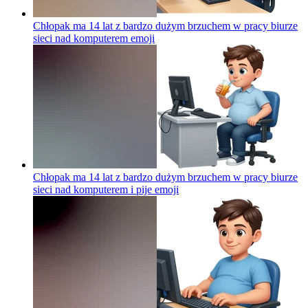
Chłopak ma 14 lat z bardzo dużym brzuchem w pracy biurze
sieci nad komputerem
emoji
Chłopak ma 14 lat z bardzo dużym brzuchem w pracy biurze
sieci nad komputerem i pije
emoji