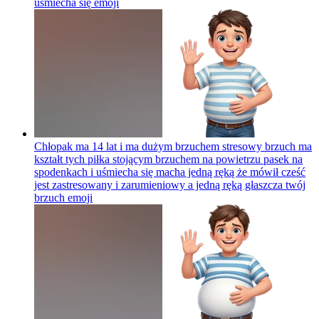
uśmiecha się
emoji
Chłopak ma 14 lat i ma dużym brzuchem stresowy brzuch ma
kształt tych piłka stojącym brzuchem na powietrzu pasek na
spodenkach i uśmiecha się macha jedną ręką że mówił cześć
jest zastresowany i zarumieniowy a jedną ręką głaszcza twój
brzuch
emoji