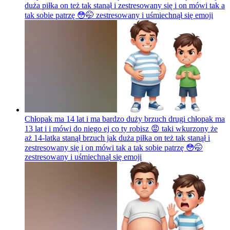
duża piłka on też tak stanął i zestresowany się i on mówi tak a
tak sobie patrzę 😳🤭 zestresowany i uśmiechnął się
emoji
Chłopak ma 14 lat i ma bardzo duży brzuch drugi chłopak ma
13 lat i i mówi do niego ej co ty robisz 😡 taki wkurzony że
aż 14-latka stanął brzuch jak duża piłka on też tak stanął i
zestresowany się i on mówi tak a tak sobie patrzę 😳🤭
zestresowany i uśmiechnął się
emoji