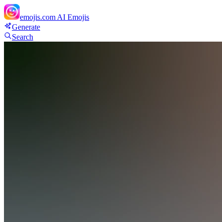
emojis.com
AI Emojis
Generate
Search