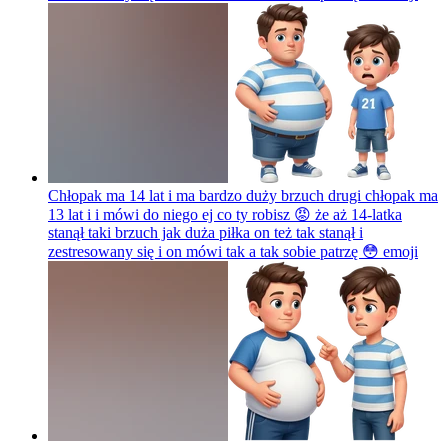
Chłopak ma 14 lat i ma bardzo duży brzuch drugi chłopak ma
13 lat i i mówi do niego ej co ty robisz 😡 że aż 14-latka
stanął taki brzuch jak duża piłka on też tak stanął i
zestresowany się i on mówi tak a tak sobie patrzę 😳
emoji