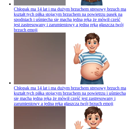
Chłopak ma 14 lat i ma dużym brzuchem stresowy brzuch ma
kształt tych piłka stojącym brzuchem na powietrzu pasek na
spodniach i uśmiecha się macha jedną ręką że mówił cześć
jest zastresowany i zarumieniowy a jedną ręką głaszcza twój
brzuch
emoji
Chłopak ma 14 lat i ma dużym brzuchem stresowy brzuch ma
kształt tych piłka stojącym brzuchem na powietrzu i uśmiecha
się macha jedną ręką że mówił cześć jest zastresowany i
zarumieniowy a jedną ręką głaszcza twój brzuch
emoji