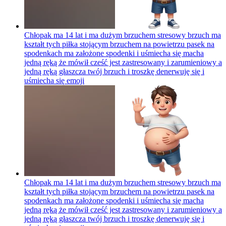
Chłopak ma 14 lat i ma dużym brzuchem stresowy brzuch ma
kształt tych piłka stojącym brzuchem na powietrzu pasek na
spodenkach ma założone spodenki i uśmiecha się macha
jedną ręką że mówił cześć jest zastresowany i zarumieniowy a
jedną ręką głaszcza twój brzuch i troszkę denerwuję się i
uśmiecha się
emoji
Chłopak ma 14 lat i ma dużym brzuchem stresowy brzuch ma
kształt tych piłka stojącym brzuchem na powietrzu pasek na
spodenkach ma założone spodenki i uśmiecha się macha
jedną ręką że mówił cześć jest zastresowany i zarumieniowy a
jedną ręką głaszcza twój brzuch i troszkę denerwuję się i