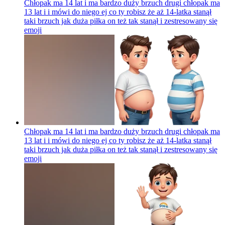
Chłopak ma 14 lat i ma bardzo duży brzuch drugi chłopak ma
13 lat i i mówi do niego ej co ty robisz że aż 14-latka stanął
taki brzuch jak duża piłka on też tak stanął i zestresowany się
emoji
Chłopak ma 14 lat i ma bardzo duży brzuch drugi chłopak ma
13 lat i i mówi do niego ej co ty robisz że aż 14-latka stanął
taki brzuch jak duża piłka on też tak stanął i zestresowany się
emoji