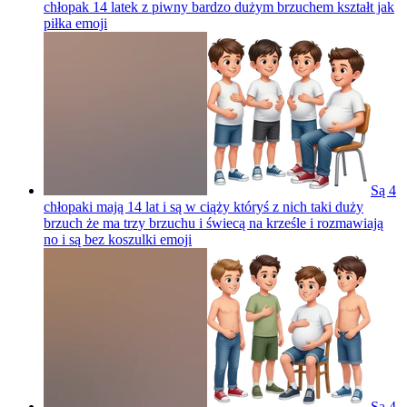
chłopak 14 latek z piwny bardzo dużym brzuchem kształt jak
piłka
emoji
Są 4
chłopaki mają 14 lat i są w ciąży któryś z nich taki duży
brzuch że ma trzy brzuchu i świecą na krześle i rozmawiają
no i są bez koszulki
emoji
Są 4