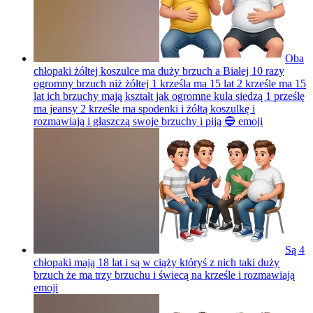
Oba
chłopaki żółtej koszulce ma duży brzuch a Białej 10 razy
ogromny brzuch niż żółtej 1 krześla ma 15 lat 2 krześle ma 15
lat ich brzuchy mają kształt jak ogromne kula siedzą 1 prześlę
ma jeansy 2 krześle ma spodenki i żółtą koszulkę i
rozmawiają i głaszczą swoje brzuchy i piją 🔵
emoji
Są 4
chłopaki mają 18 lat i są w ciąży któryś z nich taki duży
brzuch że ma trzy brzuchu i świecą na krześle i rozmawiają
emoji