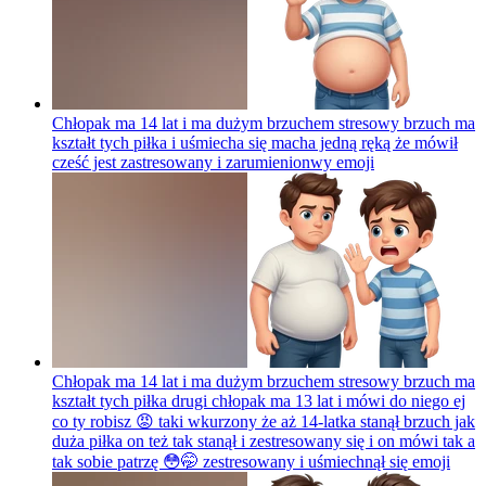
Chłopak ma 14 lat i ma dużym brzuchem stresowy brzuch ma
kształt tych piłka i uśmiecha się macha jedną ręką że mówił
cześć jest zastresowany i zarumienionwy
emoji
Chłopak ma 14 lat i ma dużym brzuchem stresowy brzuch ma
kształt tych piłka drugi chłopak ma 13 lat i mówi do niego ej
co ty robisz 😡 taki wkurzony że aż 14-latka stanął brzuch jak
duża piłka on też tak stanął i zestresowany się i on mówi tak a
tak sobie patrzę 😳🤭 zestresowany i uśmiechnął się
emoji