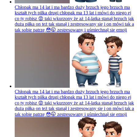
Chłopak ma 14 lat i ma bardzo duży brzuch jego brzuch ma
kształt tych piłka drugi chłopak ma 13 lat i mówi do niego ej
co ty robisz 😡 taki wkurzony że aż 14-latka stanął brzuch jak
duża piłka on też tak stanął i zestresowany się i on mówi tak a
tak sobie patrzę 😳🤭 zestresowany i uśmiechnął się
emoji
Chłopak ma 14 lat i ma bardzo duży brzuch jego brzuch ma
kształt tych piłka drugi chłopak ma 13 lat i mówi do niego ej
co ty robisz 😡 taki wkurzony że aż 14-latka stanął brzuch jak
duża piłka on też tak stanął i zestresowany się i on mówi tak a
tak sobie patrzę 😳🤭 zestresowany i uśmiechnął się
emoji