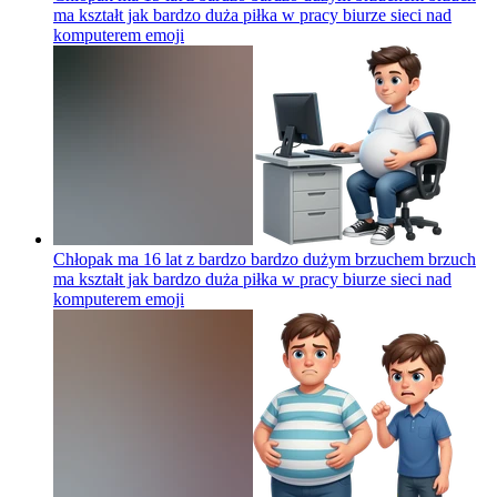
ma kształt jak bardzo duża piłka w pracy biurze sieci nad
komputerem
emoji
Chłopak ma 16 lat z bardzo bardzo dużym brzuchem brzuch
ma kształt jak bardzo duża piłka w pracy biurze sieci nad
komputerem
emoji