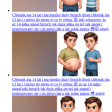
Chłopak ma 14 lat i ma bardzo duży brzuch drugi chłopak ma
13 lat i i mówi do niego ej co ty robisz 😡 taki wkurzony że
aż 14-latka stanął brzuch jak duża piłka on też tak stanął i
zestresowany się i on mówi tak a tak sobie patrzę 😳🤭
emoji
Chłopak ma 14 lat i ma bardzo duży brzuch drugi chłopak ma
13 lat i i mówi do niego ej co ty robisz 😡 że aż 14-latka
stanął taki brzuch jak duża piłka on też tak stanął i
zestresowany się i on mówi tak a tak sobie patrzę 😳
emoji