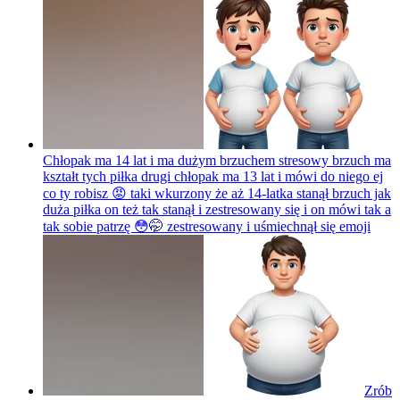
Chłopak ma 14 lat i ma dużym brzuchem stresowy brzuch ma
kształt tych piłka drugi chłopak ma 13 lat i mówi do niego ej
co ty robisz 😡 taki wkurzony że aż 14-latka stanął brzuch jak
duża piłka on też tak stanął i zestresowany się i on mówi tak a
tak sobie patrzę 😳🤭 zestresowany i uśmiechnął się
emoji
Zrób