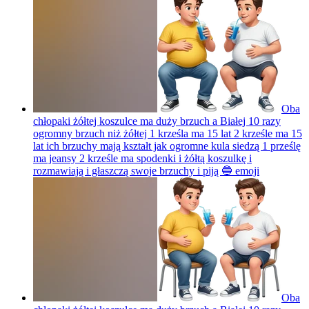
Oba
chłopaki żółtej koszulce ma duży brzuch a Białej 10 razy
ogromny brzuch niż żółtej 1 krześla ma 15 lat 2 krześle ma 15
lat ich brzuchy mają kształt jak ogromne kula siedzą 1 prześlę
ma jeansy 2 krześle ma spodenki i żółtą koszulkę i
rozmawiają i głaszczą swoje brzuchy i piją 🔵
emoji
Oba