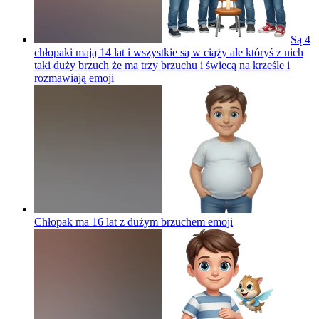
Są 4
chłopaki mają 14 lat i wszystkie są w ciąży ale któryś z nich
taki duży brzuch że ma trzy brzuchu i świecą na krześle i
rozmawiają
emoji
Chłopak ma 16 lat z dużym brzuchem
emoji