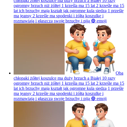
chłopaki żółtej koszulce ma duży brzuch a Białej 10 razy
ogromny brzuch niż żółtej 1 krześla ma 15 lat 2 krześle ma 15
lat ich brzuchy mają kształt jak ogromne kula siedzą 1 prześlę
ma jeansy 2 krześle ma spodenki i żółtą koszulkę i
rozmawiają i głaszczą swoje brzuchy i piją 🔵
emoji
Oba
chłopaki żółtej koszulce ma duży brzuch a Białej 10 razy
ogromny brzuch niż żółtej 1 krześla ma 15 lat 2 krześle ma 15
lat ich brzuchy mają kształt jak ogromne kula siedzą 1 prześlę
ma jeansy 2 krześle ma spodenki i żółtą koszulkę i
rozmawiają i głaszczą swoje brzuchy i piją 🔵
emoji