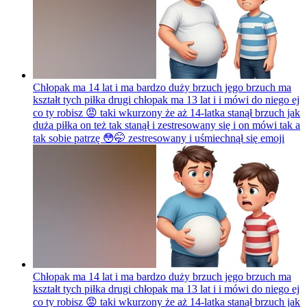
Chłopak ma 14 lat i ma bardzo duży brzuch jego brzuch ma
kształt tych piłka drugi chłopak ma 13 lat i i mówi do niego ej
co ty robisz 😡 taki wkurzony że aż 14-latka stanął brzuch jak
duża piłka on też tak stanął i zestresowany się i on mówi tak a
tak sobie patrzę 😳🤭 zestresowany i uśmiechnął się
emoji
Chłopak ma 14 lat i ma bardzo duży brzuch jego brzuch ma
kształt tych piłka drugi chłopak ma 13 lat i i mówi do niego ej
co ty robisz 😡 taki wkurzony że aż 14-latka stanął brzuch jak