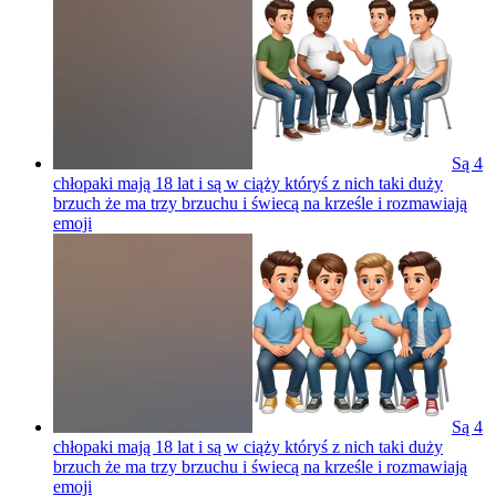
Są 4
chłopaki mają 18 lat i są w ciąży któryś z nich taki duży
brzuch że ma trzy brzuchu i świecą na krześle i rozmawiają
emoji
Są 4
chłopaki mają 18 lat i są w ciąży któryś z nich taki duży
brzuch że ma trzy brzuchu i świecą na krześle i rozmawiają
emoji