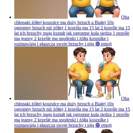
Oba
chłopaki żółtej koszulce ma duży brzuch a Białej 10x
ogromny brzuch niż żółtej 1 krześla ma 15 lat 2 krześle ma 15
lat ich brzuchy mają kształt jak ogromne kula siedzą 1 prześlę
ma jeansy 2 krześle ma spodenki i żółtą koszulkę i
rozmawiają i głaszczą swoje brzuchy i piją 🔵
emoji
Oba
chłopaki żółtej koszulce ma duży brzuch a Białej 10x
ogromny brzuch niż żółtej 1 krześla ma 15 lat 2 krześle ma 15
lat ich brzuchy mają kształt jak ogromne kula siedzą 1 prześlę
ma jeansy 2 krześle ma spodenki i żółtą koszulkę i
rozmawiają i głaszczą swoje brzuchy i piją 🔵
emoji