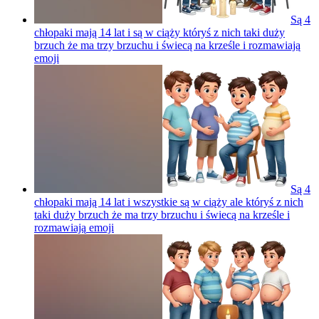
Są 4
chłopaki mają 14 lat i są w ciąży któryś z nich taki duży
brzuch że ma trzy brzuchu i świecą na krześle i rozmawiają
emoji
Są 4
chłopaki mają 14 lat i wszystkie są w ciąży ale któryś z nich
taki duży brzuch że ma trzy brzuchu i świecą na krześle i
rozmawiają
emoji