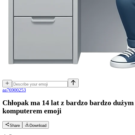
a
a76900253
Chłopak ma 14 lat z bardzo bardzo dużym 
komputerem
emoji
Share
Download