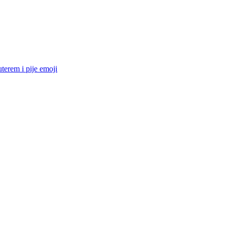
terem i pije
emoji