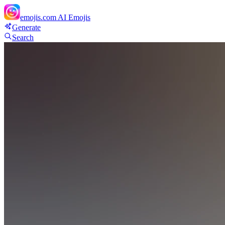
emojis.com
AI Emojis
Generate
Search