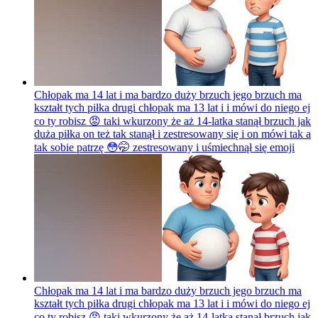
Chłopak ma 14 lat i ma bardzo duży brzuch jego brzuch ma
kształt tych piłka drugi chłopak ma 13 lat i i mówi do niego ej
co ty robisz 😡 taki wkurzony że aż 14-latka stanął brzuch jak
duża piłka on też tak stanął i zestresowany się i on mówi tak a
tak sobie patrzę 😳🤭 zestresowany i uśmiechnął się
emoji
Chłopak ma 14 lat i ma bardzo duży brzuch jego brzuch ma
kształt tych piłka drugi chłopak ma 13 lat i i mówi do niego ej
co ty robisz 😡 taki wkurzony że aż 14-latka stanął brzuch jak