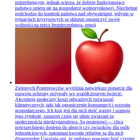
potrzebującym, jednak wierzą, że dobrze funkcjonujące
państwo opiera się na gospodarce wolnorynkowej. Niechętnie
podchodzą do kontroli państwa nad obywatelami, jedynie w
sytuacjach kryzysowych są skłonni ograniczyć swoje
wolności na rzecz bezpieczeństwa.
emoji
Zielonych Postępowców wyróżnia największe poparcie dla
rozwoju ochrony przyrody we współczesnym świecie.
Akceptują społeczny koszt odważnych rozwiązań
klimatycznych, taki jak ograniczenie konsumpcji i wzrostu
gospodarczego. Ich kraj jest dla nich dość ważny i szanują
jego symbole, zarazem czują się silnie związani ze
społecznością międzynarodową. Są postępowi — chcą
powszechnego dostępu do aborcji czy związków dla osób
jednopłciowych, natomiast kwestie religijne są dla nich
drugorzędne Uważają oni, że państwo powinno brać czynny