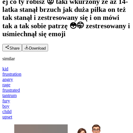
ej co ty robisz 😡 taki wkurzony że aż 14-
latka stanął brzuch jak duża piłka on też
tak stanął i zestresowany się i on mówi
tak a tak sobie patrzę 😳🤭 zestresowany i
uśmiechnął się
emoji
Share
Download
similar
kid
frustration
angry
rage
frustrated
tantrum
fury
boy
child
upset