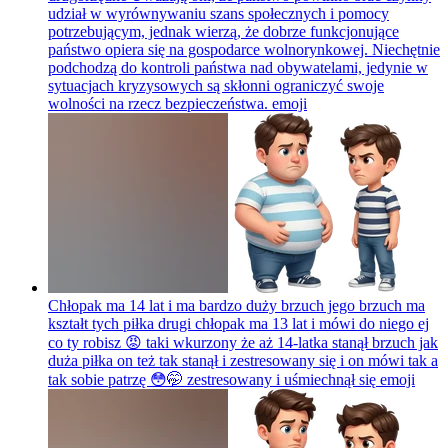
udział w wyrównywaniu szans społecznych i pomocy
potrzebującym, jednak wierzą, że dobrze funkcjonujące
państwo opiera się na gospodarce wolnorynkowej. Niechętnie
podchodzą do kontroli państwa nad obywatelami, jedynie w
sytuacjach kryzysowych są skłonni ograniczyć swoje
wolności na rzecz bezpieczeństwa.
emoji
Chłopak ma 14 lat i ma bardzo duży brzuch jego brzuch ma
kształt tych piłka drugi chłopak ma 13 lat i mówi do niego ej
co ty robisz 😡 taki wkurzony że aż 14-latka stanął brzuch jak
duża piłka on też tak stanął i zestresowany się i on mówi tak a
tak sobie patrzę 😳🤭 zestresowany i uśmiechnął się
emoji