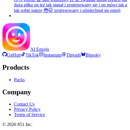
duża piłka on też tak stanął i zestresowany się i on mówi tak a
tak sobie patrzę 😳🤭 zestresowany i uśmiechnął się
emoji
AI Emojis
GitHub
TikTok
Instagram
Threads
Bluesky
Products
Packs
Company
Contact Us
Privacy Policy
Terms of Service
©
2026
851 Inc.