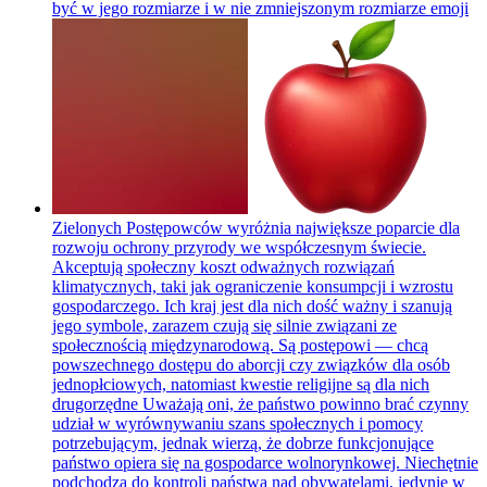
być w jego rozmiarze i w nie zmniejszonym rozmiarze
emoji
Zielonych Postępowców wyróżnia największe poparcie dla
rozwoju ochrony przyrody we współczesnym świecie.
Akceptują społeczny koszt odważnych rozwiązań
klimatycznych, taki jak ograniczenie konsumpcji i wzrostu
gospodarczego. Ich kraj jest dla nich dość ważny i szanują
jego symbole, zarazem czują się silnie związani ze
społecznością międzynarodową. Są postępowi — chcą
powszechnego dostępu do aborcji czy związków dla osób
jednopłciowych, natomiast kwestie religijne są dla nich
drugorzędne Uważają oni, że państwo powinno brać czynny
udział w wyrównywaniu szans społecznych i pomocy
potrzebującym, jednak wierzą, że dobrze funkcjonujące
państwo opiera się na gospodarce wolnorynkowej. Niechętnie
podchodzą do kontroli państwa nad obywatelami, jedynie w