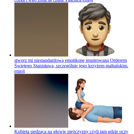
stworz mi niestandardową emotikonę inspirowaną Orderem
Świętego Stanisława, szczególnie jego krzyżem maltańskim.
emoji
Kobieta siedząca na głowie mężczyzny czyli tam gdzie oczy