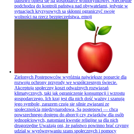
państwo opiera się na gospodarce wolnorynkowej. Niechętnie
podchodzą do kontroli państwa nad obywatelami, jedynie w
sytuacjach kryzysowych są skłonni ograniczyć swoje
wolności na rzecz bezpieczeństwa.
emoji
Zielonych Postępowców wyróżnia największe poparcie dla
rozwoju ochrony przyrody we współczesnym świecie.
Akceptują społeczny koszt odważnych rozwiązań
klimatycznych, taki jak ograniczenie konsumpcji i wzrostu
gospodarczego. Ich kraj jest dla nich dość ważny i szanują
jego symbole, zarazem czują się silnie związani ze
społecznością międzynarodową. Są postępowi — chcą
powszechnego dostępu do aborcji czy związków dla osób
jednopłciowych, natomiast kwestie religijne są dla nich
drugorzędne Uważają oni, że państwo powinno brać czynny
udział w wyrównywaniu szans społecznych i pomocy