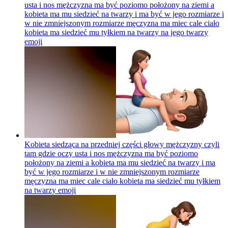
usta i nos mężczyzna ma być poziomo położony na ziemi a
kobieta ma mu siedzieć na twarzy i ma być w jego rozmiarze i
w nie zmniejszonym rozmiarze męczyzna ma miec cale ciało
kobieta ma siedzieć mu tyłkiem na twarzy na jego twarzy
emoji
Kobieta siedząca na przedniej części głowy mężczyzny czyli
tam gdzie oczy usta i nos mężczyzna ma być poziomo
położony na ziemi a kobieta ma mu siedzieć na twarzy i ma
być w jego rozmiarze i w nie zmniejszonym rozmiarze
męczyzna ma miec cale ciało kobieta ma siedzieć mu tyłkiem
na twarzy
emoji