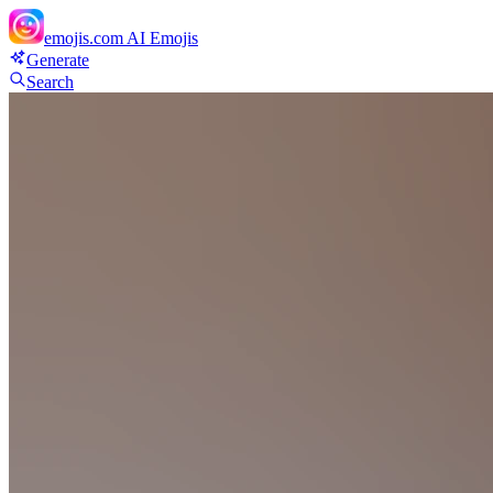
emojis.com
AI Emojis
Generate
Search