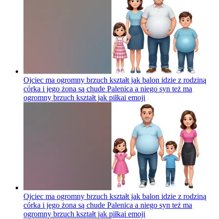
Ojciec ma ogromny brzuch kształt jak balon idzie z rodziną
córka i jego żona są chude Palenica a niego syn też ma
ogromny brzuch kształt jak piłkai
emoji
Ojciec ma ogromny brzuch kształt jak balon idzie z rodziną
córka i jego żona są chude Palenica a niego syn też ma
ogromny brzuch kształt jak piłkai
emoji