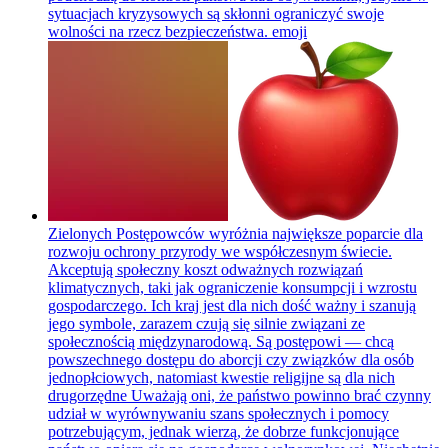
sytuacjach kryzysowych są skłonni ograniczyć swoje
wolności na rzecz bezpieczeństwa.
emoji
Zielonych Postępowców wyróżnia największe poparcie dla
rozwoju ochrony przyrody we współczesnym świecie.
Akceptują społeczny koszt odważnych rozwiązań
klimatycznych, taki jak ograniczenie konsumpcji i wzrostu
gospodarczego. Ich kraj jest dla nich dość ważny i szanują
jego symbole, zarazem czują się silnie związani ze
społecznością międzynarodową. Są postępowi — chcą
powszechnego dostępu do aborcji czy związków dla osób
jednopłciowych, natomiast kwestie religijne są dla nich
drugorzędne Uważają oni, że państwo powinno brać czynny
udział w wyrównywaniu szans społecznych i pomocy
potrzebującym, jednak wierzą, że dobrze funkcjonujące