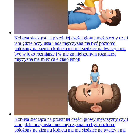
Kobieta siedząca na przedniej części głowy mężczyzny czyli
tam gdzie oczy usta i nos mężczyzna ma być poziomo
położony na ziemi a kobieta ma mu siedzieć na twarzy i ma
być w jego rozmiarze i w nie zmniejszonym rozmiarze
męczyzna ma miec cale ciało
emoji
Kobieta siedząca na przedniej części głowy mężczyzny czyli
tam gdzie oczy usta i nos mężczyzna ma być poziomo
położony na ziemi a kobieta ma mu siedzieć na twarzy i ma