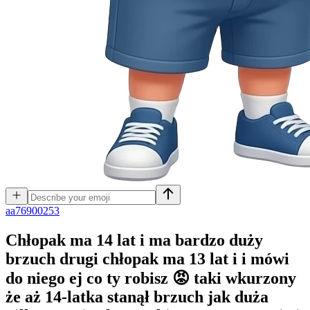
a
a76900253
Chłopak ma 14 lat i ma bardzo duży
brzuch drugi chłopak ma 13 lat i i mówi
do niego ej co ty robisz 😡 taki wkurzony
że aż 14-latka stanął brzuch jak duża