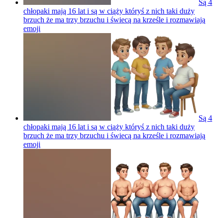
Są 4
chłopaki mają 16 lat i są w ciąży któryś z nich taki duży
brzuch że ma trzy brzuchu i świecą na krześle i rozmawiają
emoji
Są 4
chłopaki mają 16 lat i są w ciąży któryś z nich taki duży
brzuch że ma trzy brzuchu i świecą na krześle i rozmawiają
emoji