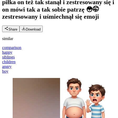
piłka on też tak stanął i zestresowany się i
on mówi tak a tak sobie patrzę 😳🤭
zestresowany i uśmiechnął się
emoji
Share
Download
similar
comparison
happy
siblings
children
angry
boy