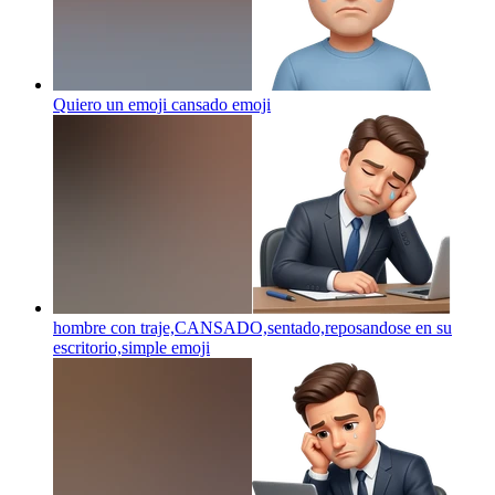
Quiero un emoji cansado
emoji
hombre con traje,CANSADO,sentado,reposandose en su
escritorio,simple
emoji