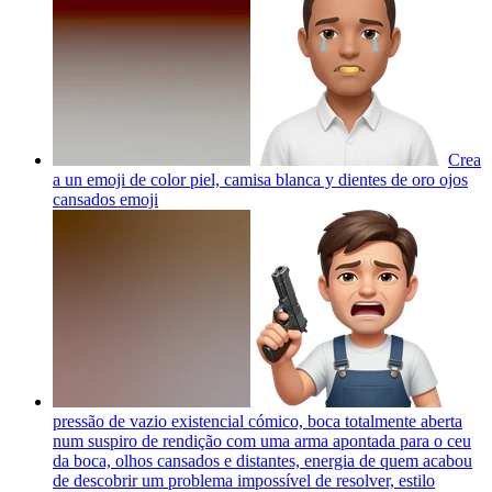
Crea
a un emoji de color piel, camisa blanca y dientes de oro ojos
cansados
emoji
pressão de vazio existencial cómico, boca totalmente aberta
num suspiro de rendição com uma arma apontada para o ceu
da boca, olhos cansados e distantes, energia de quem acabou
de descobrir um problema impossível de resolver, estilo