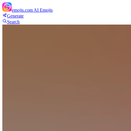
emojis.com
AI Emojis
Generate
Search