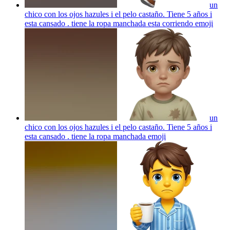
un
chico con los ojos hazules i el pelo castaño. Tiene 5 años i
esta cansado . tiene la ropa manchada esta corriendo
emoji
un
chico con los ojos hazules i el pelo castaño. Tiene 5 años i
esta cansado . tiene la ropa manchada
emoji