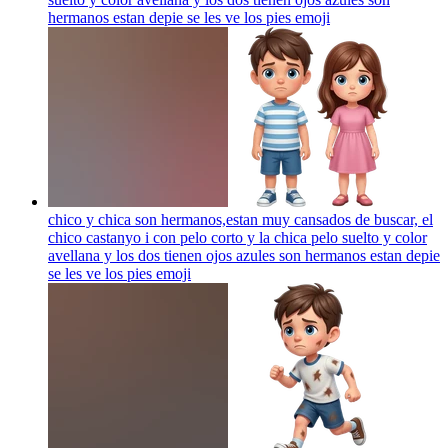
hermanos estan depie se les ve los pies
emoji
chico y chica son hermanos,estan muy cansados de buscar, el
chico castanyo i con pelo corto y la chica pelo suelto y color
avellana y los dos tienen ojos azules son hermanos estan depie
se les ve los pies
emoji