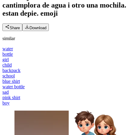
cantimplora de agua i otro una mochila.
estan depie.
emoji
Share
Download
similar
water
bottle
girl
child
backpack
school
blue shirt
water bottle
sad
pink shirt
boy