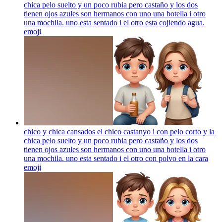
chica pelo suelto y un poco rubia pero castaño y los dos
tienen ojos azules son hermanos con uno una botella i otro
una mochila. uno esta sentado i el otro esta cojiendo agua.
emoji
chico y chica cansados el chico castanyo i con pelo corto y la
chica pelo suelto y un poco rubia pero castaño y los dos
tienen ojos azules son hermanos con uno una botella i otro
una mochila. uno esta sentado i el otro con polvo en la cara
emoji