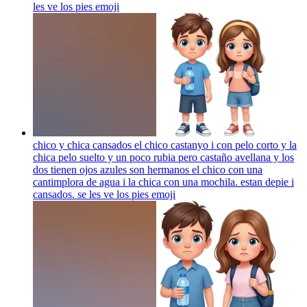
les ve los pies
emoji
chico y chica cansados el chico castanyo i con pelo corto y la
chica pelo suelto y un poco rubia pero castaño avellana y los
dos tienen ojos azules son hermanos el chico con una
cantimplora de agua i la chica con una mochila. estan depie i
cansados. se les ve los pies
emoji