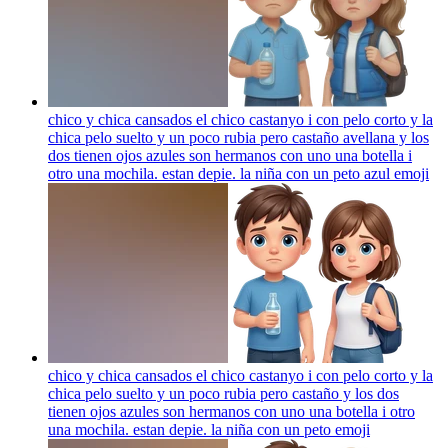
chico y chica cansados el chico castanyo i con pelo corto y la
chica pelo suelto y un poco rubia pero castaño avellana y los
dos tienen ojos azules son hermanos con uno una botella i
otro una mochila. estan depie. la niña con un peto azul
emoji
chico y chica cansados el chico castanyo i con pelo corto y la
chica pelo suelto y un poco rubia pero castaño y los dos
tienen ojos azules son hermanos con uno una botella i otro
una mochila. estan depie. la niña con un peto
emoji