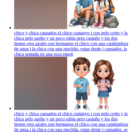
chico y chica cansados el chico castanyo i con pelo corto y la
chica pelo suelto y un poco rubia pero castaño y los dos
tienen ojos azules son hermanos el chico con una cantimplora
de agua i la chica con una mochila. estan depie i cansados. la
chica sentada en una roca
emoji
chico y chica cansados el chico castanyo i con pelo corto y la
chica pelo suelto y un poco rubia pero castaño y los dos
tienen ojos azules son hermanos el chico con una cantimplora
de agua i la chica con una mochila. estan depie i cansados. se