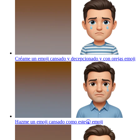
Créame un emoji cansado y decepcionado y con orejas
emoji
Hazme un emoji cansado como este🥱
emoji