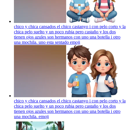
chico y chica cansados el chico castanyo i con pelo corto y la
chica pelo suelto y un poco rubia pero castaño y los dos
tienen ojos azules son hermanos con uno una botella i otro
una mochila. uno esta sentado
emoji
chico y chica cansados el chico castanyo i con pelo corto y la
chica pelo suelto y un poco rubia pero castaño y los dos
tienen ojos azules son hermanos con uno una botella i otro
una mochila.
emoji