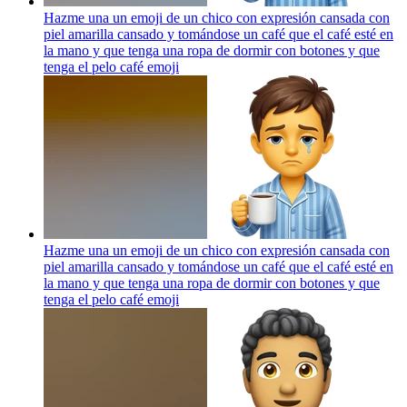
Hazme una un emoji de un chico con expresión cansada con
piel amarilla cansado y tomándose un café que el café esté en
la mano y que tenga una ropa de dormir con botones y que
tenga el pelo café
emoji
Hazme una un emoji de un chico con expresión cansada con
piel amarilla cansado y tomándose un café que el café esté en
la mano y que tenga una ropa de dormir con botones y que
tenga el pelo café
emoji