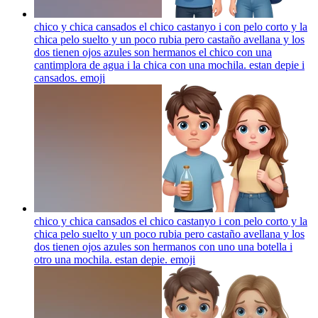
chico y chica cansados el chico castanyo i con pelo corto y la
chica pelo suelto y un poco rubia pero castaño avellana y los
dos tienen ojos azules son hermanos el chico con una
cantimplora de agua i la chica con una mochila. estan depie i
cansados.
emoji
chico y chica cansados el chico castanyo i con pelo corto y la
chica pelo suelto y un poco rubia pero castaño avellana y los
dos tienen ojos azules son hermanos con uno una botella i
otro una mochila. estan depie.
emoji