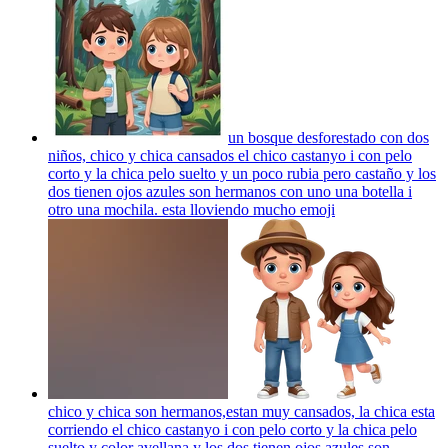
un bosque desforestado con dos
niños, chico y chica cansados el chico castanyo i con pelo
corto y la chica pelo suelto y un poco rubia pero castaño y los
dos tienen ojos azules son hermanos con uno una botella i
otro una mochila. esta lloviendo mucho
emoji
chico y chica son hermanos,estan muy cansados, la chica esta
corriendo el chico castanyo i con pelo corto y la chica pelo
suelto y color avellana y los dos tienen ojos azules son