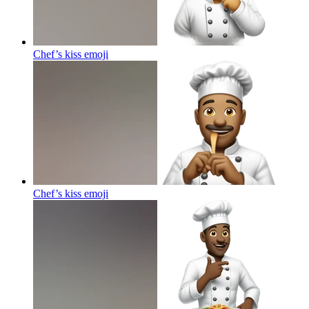
Chef’s kiss
emoji
Chef’s kiss
emoji