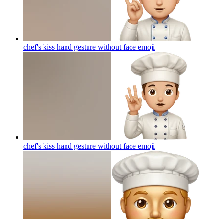
chef's kiss hand gesture without face
emoji
chef's kiss hand gesture without face
emoji