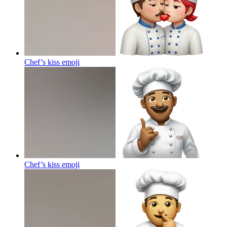
Chef’s kiss
emoji
Chef’s kiss
emoji