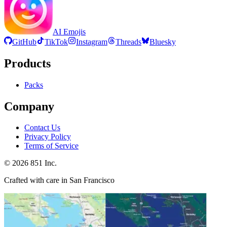
AI Emojis
GitHub
TikTok
Instagram
Threads
Bluesky
Products
Packs
Company
Contact Us
Privacy Policy
Terms of Service
©
2026
851 Inc.
Crafted with care in San Francisco