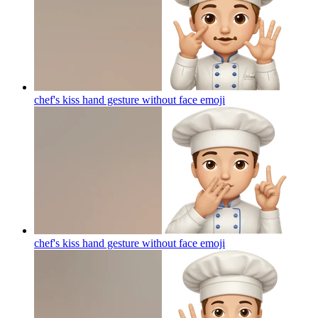
chef's kiss hand gesture without face
emoji
chef's kiss hand gesture without face
emoji