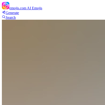
emojis.com
AI Emojis
Generate
Search