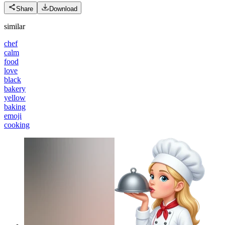
Share
Download
similar
chef
calm
food
love
black
bakery
yellow
baking
emoji
cooking