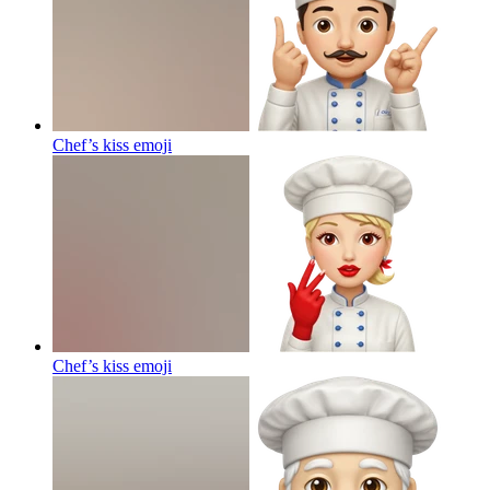
Chef’s kiss
emoji
Chef’s kiss
emoji