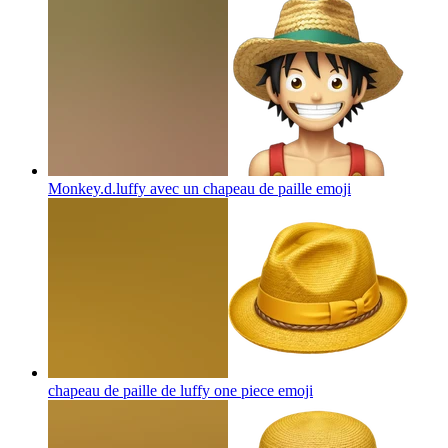
Monkey.d.luffy avec un chapeau de paille
emoji
chapeau de paille de luffy one piece
emoji