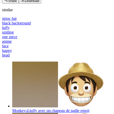
Share
Download
similar
straw hat
black background
luffy
smiling
one piece
anime
face
happy
head
Monkey.d.luffy avec un chapeau de paille
emoji