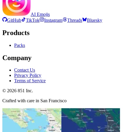
AI Emojis
GitHub
TikTok
Instagram
Threads
Bluesky
Products
Packs
Company
Contact Us
Privacy Policy
Terms of Service
©
2026
851 Inc.
Crafted with care in San Francisco