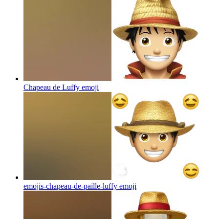
Chapeau de Luffy
emoji
emojis-chapeau-de-paille-luffy
emoji