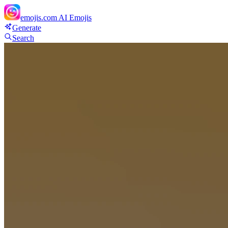
emojis.com
AI Emojis
Generate
Search