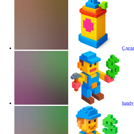
Сдела
handym