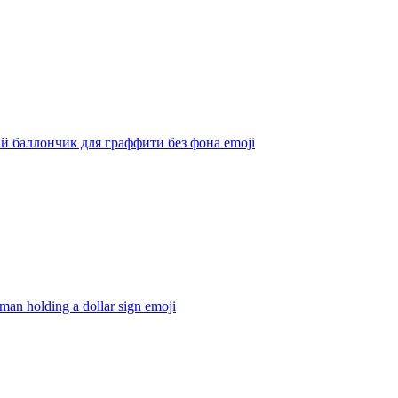
й баллончик для граффити без фона
emoji
an holding a dollar sign
emoji