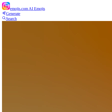
emojis.com
AI Emojis
Generate
Search