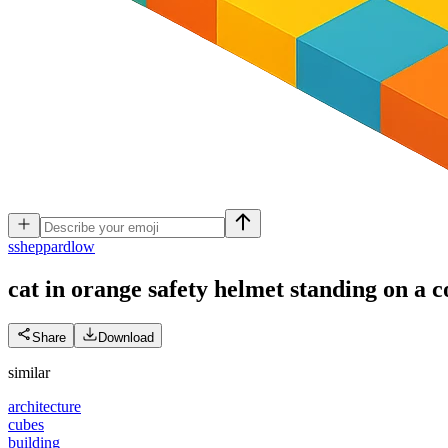
s
sheppardlow
cat in orange safety helmet standing on a co
Share
Download
similar
architecture
cubes
building