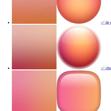
✅ de 
✅ che