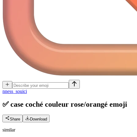
n
ness_souici
✅ case coché couleur rose/orangé
emoji
Share
Download
similar