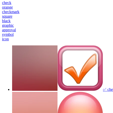
check
orange
checkmark
square
black
graphic
approval
symbol
icon
✅ che