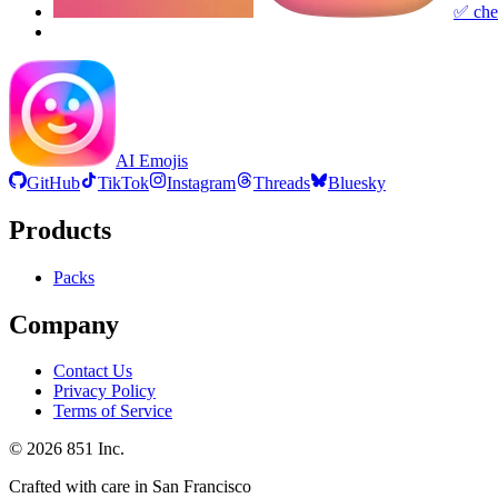
✅ che
AI Emojis
GitHub
TikTok
Instagram
Threads
Bluesky
Products
Packs
Company
Contact Us
Privacy Policy
Terms of Service
©
2026
851 Inc.
Crafted with care in San Francisco