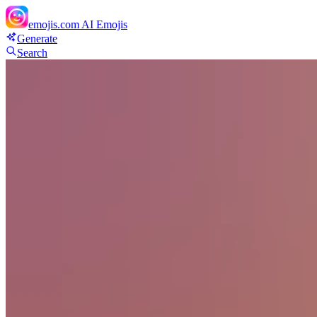
emojis.com
AI Emojis
Generate
Search