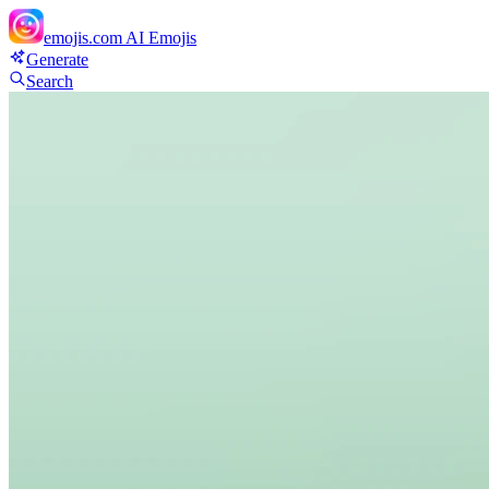
emojis.com
AI Emojis
Generate
Search