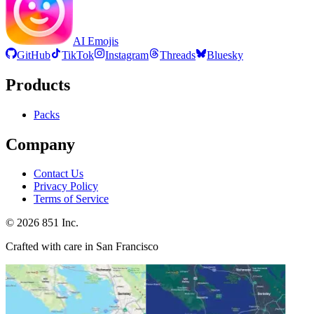
AI Emojis
GitHub
TikTok
Instagram
Threads
Bluesky
Products
Packs
Company
Contact Us
Privacy Policy
Terms of Service
©
2026
851 Inc.
Crafted with care in San Francisco