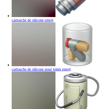
cartouche de silicone
emoji
cartouche de silicone pour joints
emoji