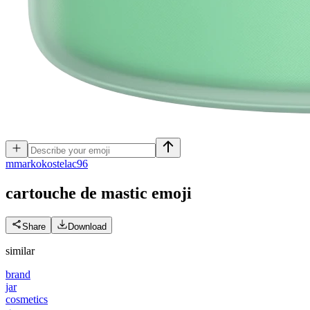
m
markokostelac96
cartouche de mastic
emoji
Share
Download
similar
brand
jar
cosmetics