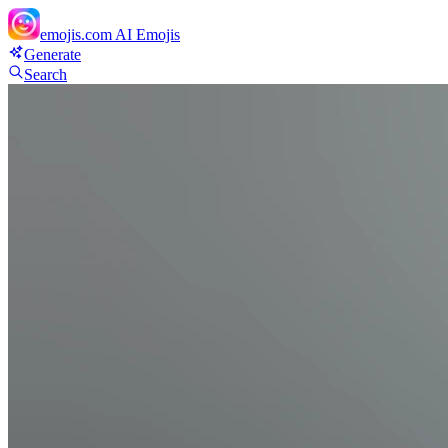
emojis.com
AI Emojis
Generate
Search