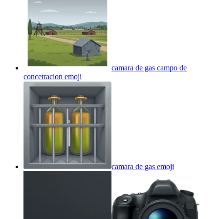
camara de gas campo de
concetracion
emoji
camara de gas
emoji