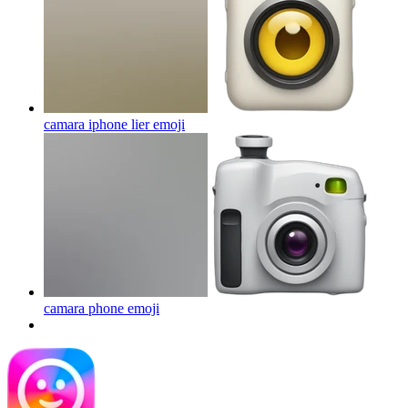
camara iphone lier
emoji
camara phone
emoji