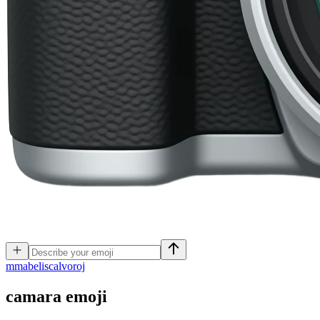
m
mabeliscalvoroj
camara
emoji