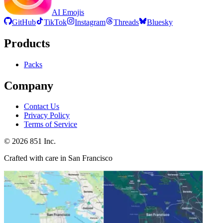
AI Emojis
GitHub
TikTok
Instagram
Threads
Bluesky
Products
Packs
Company
Contact Us
Privacy Policy
Terms of Service
©
2026
851 Inc.
Crafted with care in San Francisco