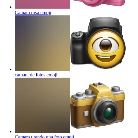
Camara rosa
emoji
camara de fotos
emoji
Camara tirando una foto
emoji