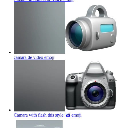
camara de video
emoji
Camara with flash this style: 📸
emoji