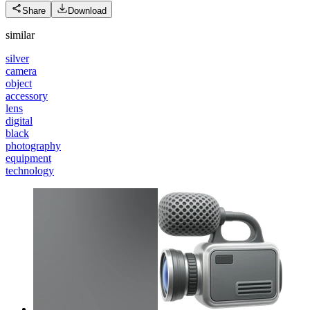
Share
Download
similar
silver
camera
object
accessory
lens
digital
black
photography
equipment
technology