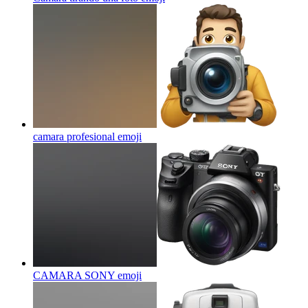
camara profesional
emoji
CAMARA SONY
emoji