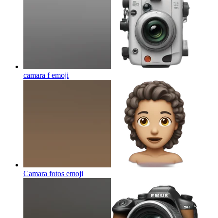
camara f
emoji
Camara fotos
emoji