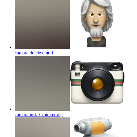
camara de cie
emoji
camara instax mini
emoji