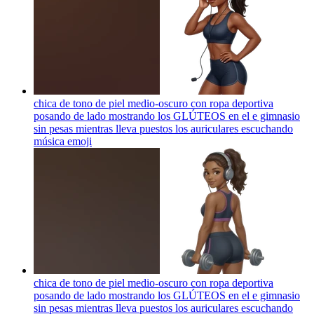
chica de tono de piel medio-oscuro con ropa deportiva
posando de lado mostrando los GLÚTEOS en el e gimnasio
sin pesas mientras lleva puestos los auriculares escuchando
música
emoji
chica de tono de piel medio-oscuro con ropa deportiva
posando de lado mostrando los GLÚTEOS en el e gimnasio
sin pesas mientras lleva puestos los auriculares escuchando