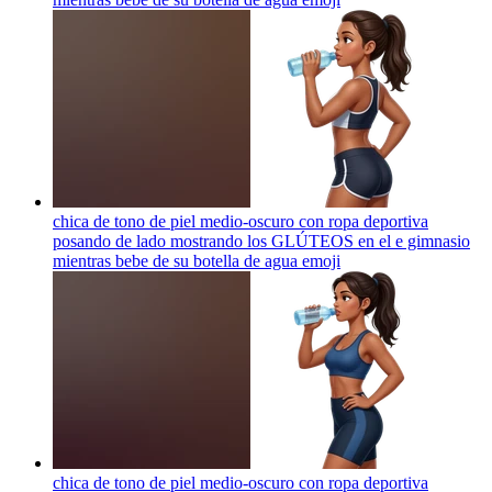
chica de tono de piel medio-oscuro con ropa deportiva
posando de lado mostrando los GLÚTEOS en el e gimnasio
mientras bebe de su botella de agua
emoji
chica de tono de piel medio-oscuro con ropa deportiva