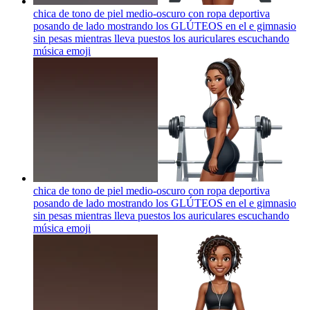
chica de tono de piel medio-oscuro con ropa deportiva
posando de lado mostrando los GLÚTEOS en el e gimnasio
sin pesas mientras lleva puestos los auriculares escuchando
música
emoji
chica de tono de piel medio-oscuro con ropa deportiva
posando de lado mostrando los GLÚTEOS en el e gimnasio
sin pesas mientras lleva puestos los auriculares escuchando
música
emoji