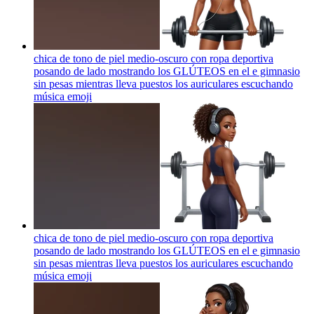
chica de tono de piel medio-oscuro con ropa deportiva
posando de lado mostrando los GLÚTEOS en el e gimnasio
sin pesas mientras lleva puestos los auriculares escuchando
música
emoji
chica de tono de piel medio-oscuro con ropa deportiva
posando de lado mostrando los GLÚTEOS en el e gimnasio
sin pesas mientras lleva puestos los auriculares escuchando
música
emoji