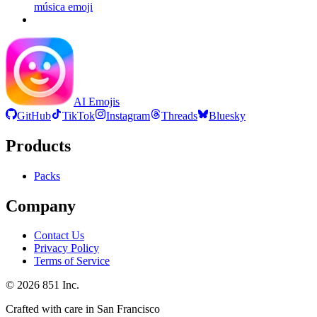
música
emoji
AI Emojis
GitHub
TikTok
Instagram
Threads
Bluesky
Products
Packs
Company
Contact Us
Privacy Policy
Terms of Service
©
2026
851 Inc.
Crafted with care in San Francisco