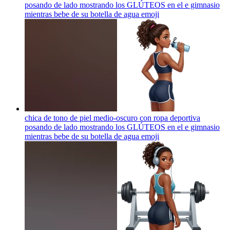
posando de lado mostrando los GLÚTEOS en el e gimnasio
mientras bebe de su botella de agua
emoji
chica de tono de piel medio-oscuro con ropa deportiva
posando de lado mostrando los GLÚTEOS en el e gimnasio
mientras bebe de su botella de agua
emoji