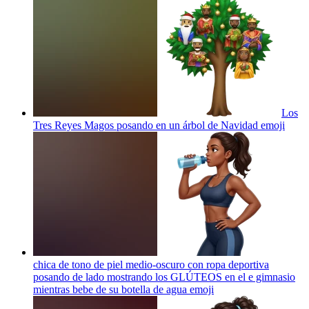
Los
Tres Reyes Magos posando en un árbol de Navidad
emoji
chica de tono de piel medio-oscuro con ropa deportiva
posando de lado mostrando los GLÚTEOS en el e gimnasio
mientras bebe de su botella de agua
emoji