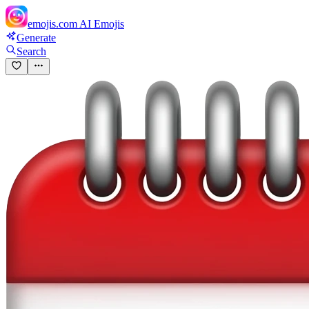
emojis.com
AI Emojis
Generate
Search