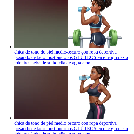
chica de tono de piel medio-oscuro con ropa deportiva
posando de lado mostrando los GLÚTEOS en el e gimnasio
mientras bebe de su botella de agua
emoji
chica de tono de piel medio-oscuro con ropa deportiva
posando de lado mostrando los GLÚTEOS en el e gimnasio
mientras bebe de su botella de agua
emoji