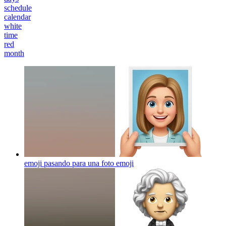
schedule
calendar
white
time
red
month
emoji pasando para una foto
emoji