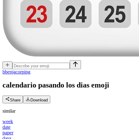
b
benjacorping
calendario pasando los dias
emoji
Share
Download
similar
week
date
paper
days