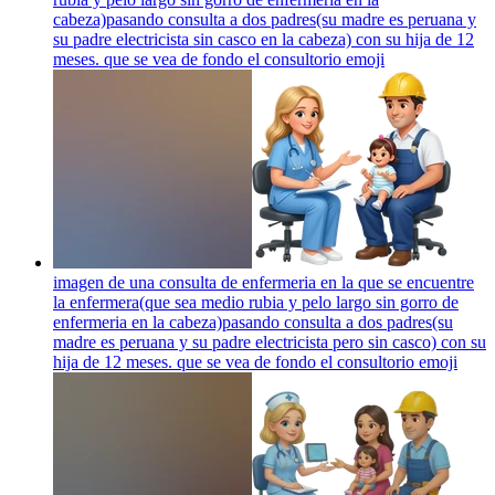
cabeza)pasando consulta a dos padres(su madre es peruana y
su padre electricista sin casco en la cabeza) con su hija de 12
meses. que se vea de fondo el consultorio
emoji
imagen de una consulta de enfermeria en la que se encuentre
la enfermera(que sea medio rubia y pelo largo sin gorro de
enfermeria en la cabeza)pasando consulta a dos padres(su
madre es peruana y su padre electricista pero sin casco) con su
hija de 12 meses. que se vea de fondo el consultorio
emoji