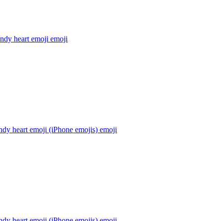
ndy heart emoji
emoji
dy heart emoji (iPhone emojis)
emoji
dy heart emoji (iPhone emojis)
emoji