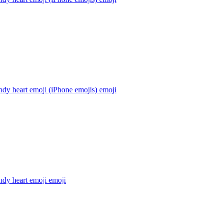
dy heart emoji (iPhone emojis)
emoji
ndy heart emoji
emoji