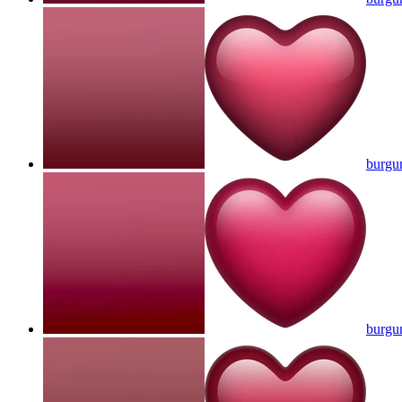
burgun
burgu