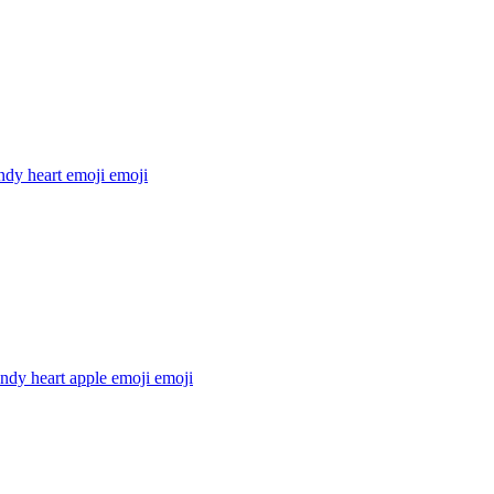
ndy heart emoji
emoji
ndy heart apple emoji
emoji