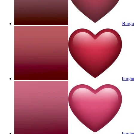
Burgu
burgun
burgun