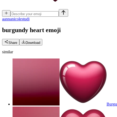
a
annanicolestudi
burgundy heart
emoji
Share
Download
similar
Burgu