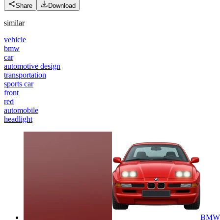
Share
Download
similar
vehicle
bmw
car
automotive design
transportation
sports car
front
red
automobile
headlight
BMW 85