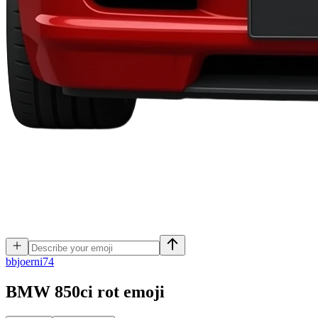
b
bjoerni74
BMW 850ci rot
emoji