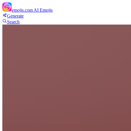
emojis.com
AI Emojis
Generate
Search