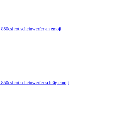
50csi rot scheinwerfer an
emoji
50csi rot scheinwerfer schräg
emoji