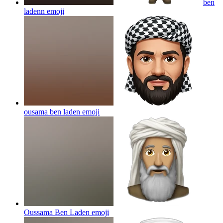
ben
ladenn
emoji
ousama ben laden
emoji
Oussama Ben Laden
emoji