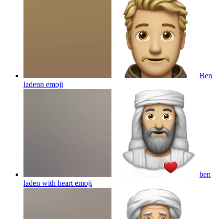
Ben
ladenn
emoji
ben
laden with heart
emoji