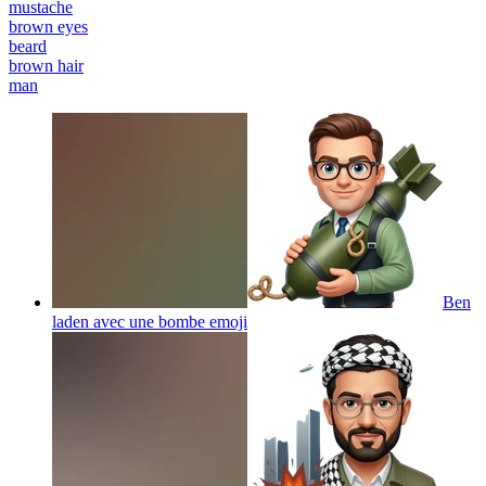
mustache
brown eyes
beard
brown hair
man
Ben
laden avec une bombe
emoji