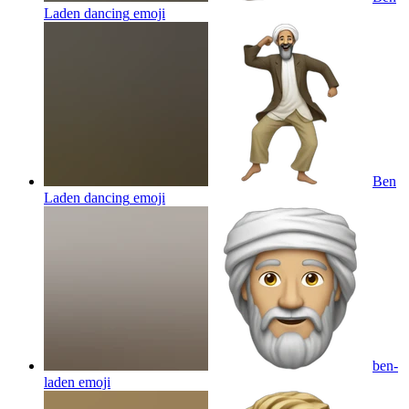
Laden dancing
emoji
Ben
Laden dancing
emoji
ben-
laden
emoji