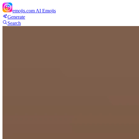
emojis.com
AI Emojis
Generate
Search