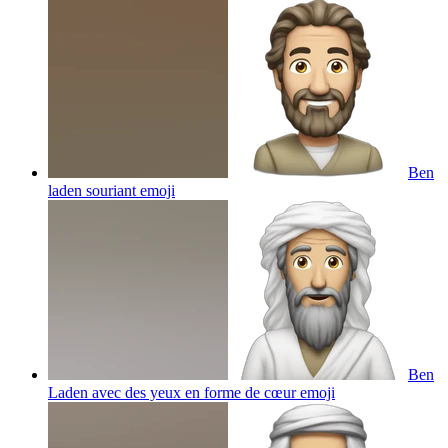
Ben
laden souriant
emoji
Ben
Laden avec des yeux en forme de cœur
emoji