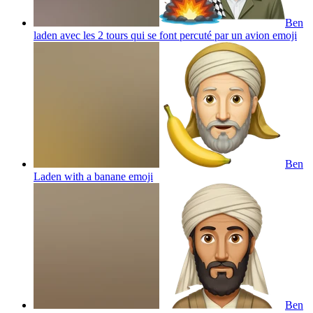
Ben
laden avec les 2 tours qui se font percuté par un avion
emoji
Ben
Laden with a banane
emoji
Ben