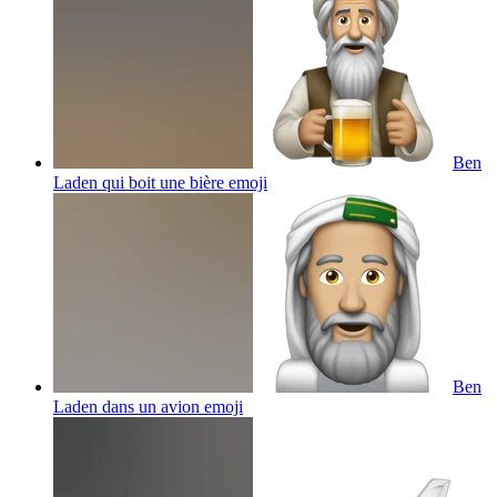
Ben
Laden qui boit une bière
emoji
Ben
Laden dans un avion
emoji