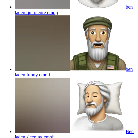
ben
laden qui pleure
emoji
ben
laden funny
emoji
Ben
laden sleeping
emoji