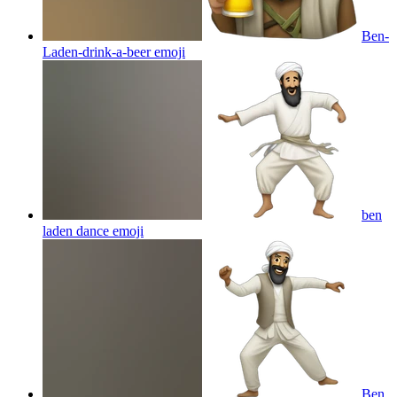
Ben-
Laden-drink-a-beer
emoji
ben
laden dance
emoji
Ben