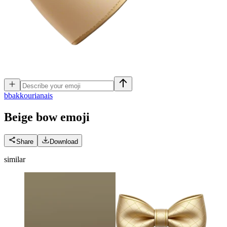
b
bakkourianais
Beige bow
emoji
Share
Download
similar