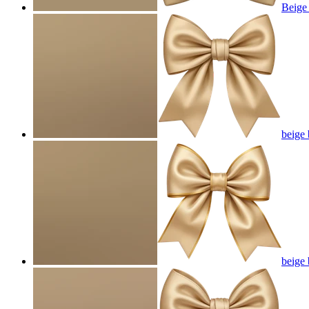
Beige
beige
beige 