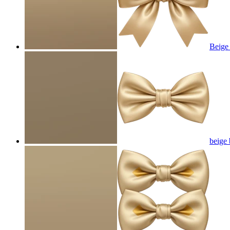
Beige
beige