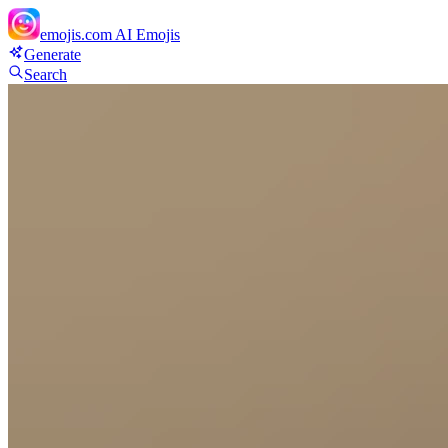
emojis.com
AI Emojis
Generate
Search