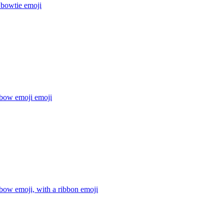
 bowtie
emoji
 bow emoji
emoji
bow emoji, with a ribbon
emoji