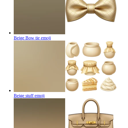
Beige Bow tie
emoji
Beige stuff
emoji