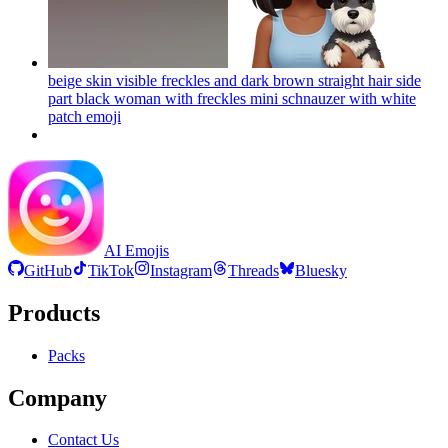
beige skin visible freckles and dark brown straight hair side
part black woman with freckles mini schnauzer with white
patch
emoji
AI Emojis
GitHub
TikTok
Instagram
Threads
Bluesky
Products
Packs
Company
Contact Us