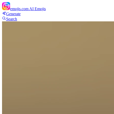
emojis.com
AI Emojis
Generate
Search