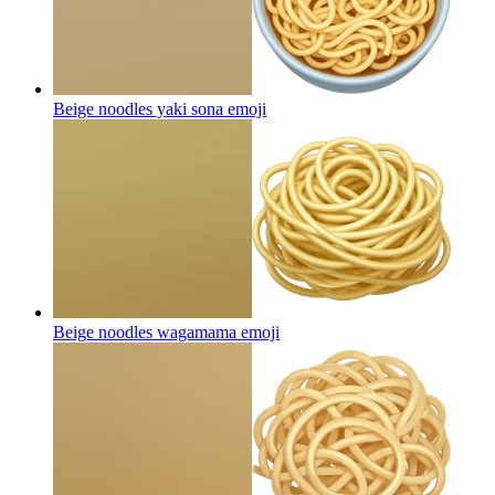
Beige noodles yaki sona
emoji
Beige noodles wagamama
emoji