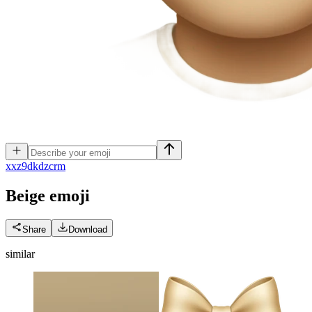
x
xz9dkdzcrm
Beige
emoji
Share
Download
similar