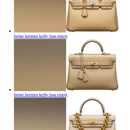
beige hermes kelly bag
emoji
beige hermes kelly bag
emoji