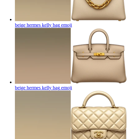
beige hermes kelly bag
emoji
beige hermes kelly bag
emoji