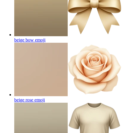
beige bow
emoji
beige rose
emoji