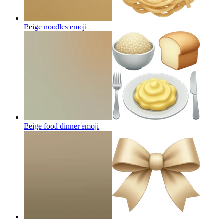
Beige noodles
emoji
Beige food dinner
emoji