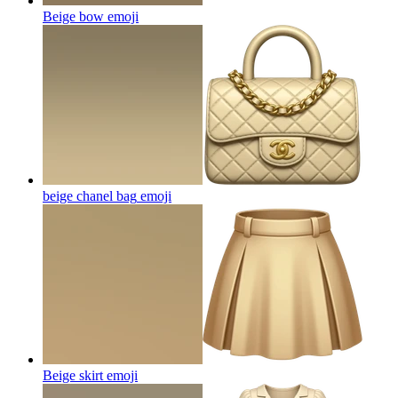
Beige bow
emoji
beige chanel bag
emoji
Beige skirt
emoji