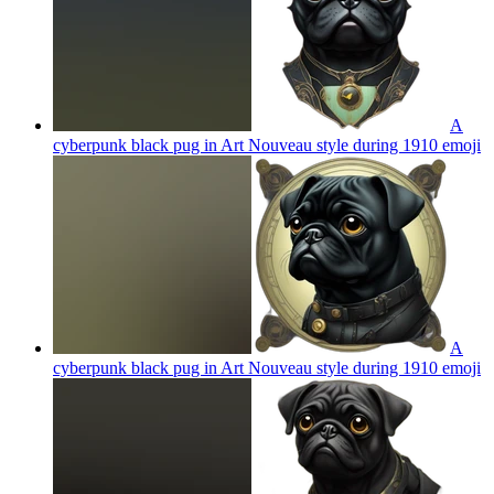
A
cyberpunk black pug in Art Nouveau style during 1910
emoji
A
cyberpunk black pug in Art Nouveau style during 1910
emoji