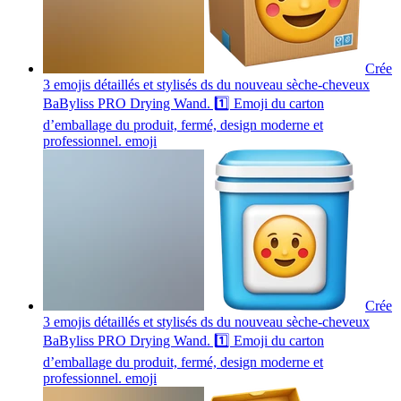
Crée
3 emojis détaillés et stylisés ds du nouveau sèche-cheveux
BaByliss PRO Drying Wand. 1️⃣ Emoji du carton
d’emballage du produit, fermé, design moderne et
professionnel.
emoji
Crée
3 emojis détaillés et stylisés ds du nouveau sèche-cheveux
BaByliss PRO Drying Wand. 1️⃣ Emoji du carton
d’emballage du produit, fermé, design moderne et
professionnel.
emoji