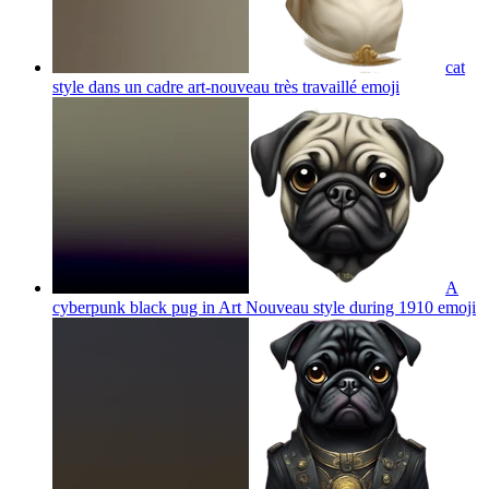
cat
style dans un cadre art-nouveau très travaillé
emoji
A
cyberpunk black pug in Art Nouveau style during 1910
emoji