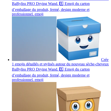
BaByliss PRO Drying Wand. 1️⃣ Emoji du carton
d’emballage du produit, fermé, design moderne et
professionnel.
emoji
Crée
1 emojis détaillés et stylisés autour du nouveau sèche-cheveux
BaByliss PRO Drying Wand. 1️⃣ Emoji du carton
d’emballage du produit, fermé, design moderne et
professionnel.
emoji