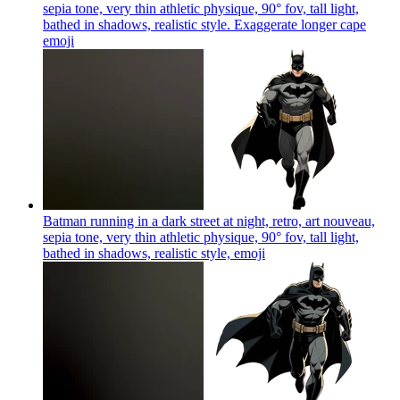
sepia tone, very thin athletic physique, 90° fov, tall light,
bathed in shadows, realistic style. Exaggerate longer cape
emoji
Batman running in a dark street at night, retro, art nouveau,
sepia tone, very thin athletic physique, 90° fov, tall light,
bathed in shadows, realistic style,
emoji