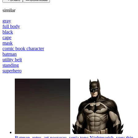
similar
gray
full body
black
cape
mask
comic book character
batman
utility belt
standing
superhero
Batman, retro, art nouveau, sepia tone Nightmarish, very thin