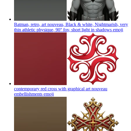
Batman, retro, art nouveau, Black & white, Nightmarish, very
thin athletic physique, 90° fov, short light in shadows
emoji
contemporary red cross with graphical art nouveau
embellishments
emoji