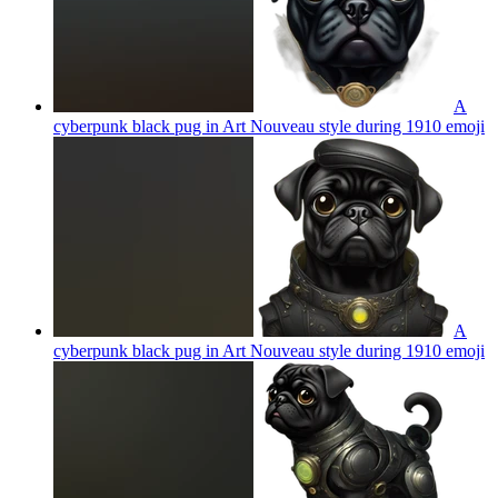
A
cyberpunk black pug in Art Nouveau style during 1910
emoji
A
cyberpunk black pug in Art Nouveau style during 1910
emoji