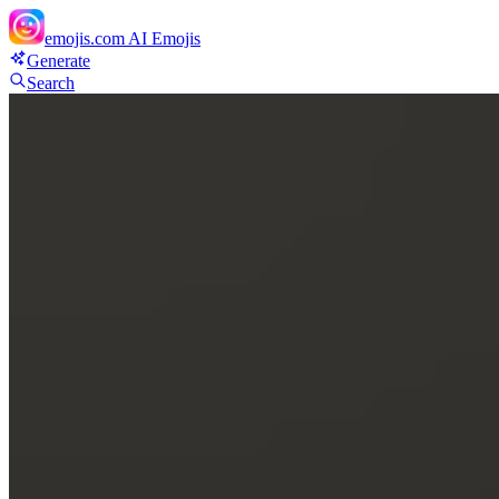
emojis.com
AI Emojis
Generate
Search