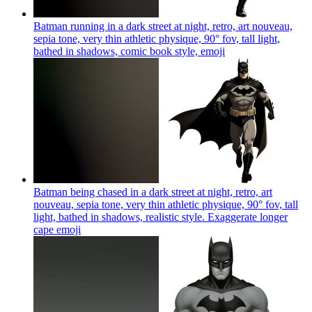
Batman running in a dark street at night, retro, art nouveau,
sepia tone, very thin athletic physique, 90° fov, tall light,
bathed in shadows, comic book style,
emoji
Batman being chased in a dark street at night, retro, art
nouveau, sepia tone, very thin athletic physique, 90° fov, tall
light, bathed in shadows, realistic style. Exaggerate longer
cape
emoji