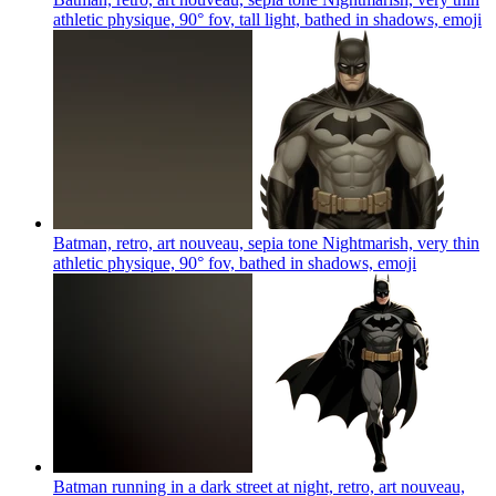
athletic physique, 90° fov, tall light, bathed in shadows,
emoji
Batman, retro, art nouveau, sepia tone Nightmarish, very thin
athletic physique, 90° fov, bathed in shadows,
emoji
Batman running in a dark street at night, retro, art nouveau,