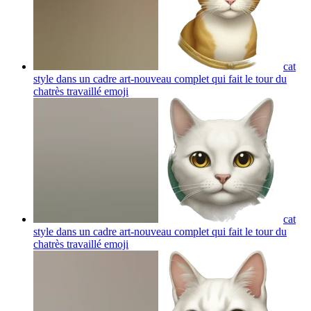
cat
style dans un cadre art-nouveau complet qui fait le tour du
chatrès travaillé
emoji
cat
style dans un cadre art-nouveau complet qui fait le tour du
chatrès travaillé
emoji