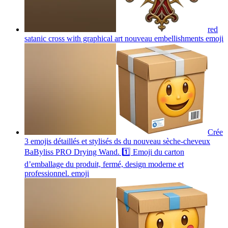
red
satanic cross with graphical art nouveau embellishments
emoji
Crée
3 emojis détaillés et stylisés ds du nouveau sèche-cheveux
BaByliss PRO Drying Wand. 1️⃣ Emoji du carton
d’emballage du produit, fermé, design moderne et
professionnel.
emoji