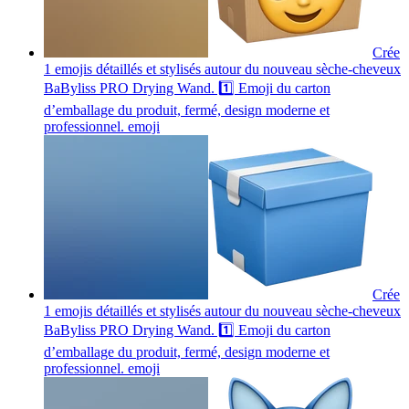
Crée
1 emojis détaillés et stylisés autour du nouveau sèche-cheveux
BaByliss PRO Drying Wand. 1️⃣ Emoji du carton
d’emballage du produit, fermé, design moderne et
professionnel.
emoji
Crée
1 emojis détaillés et stylisés autour du nouveau sèche-cheveux
BaByliss PRO Drying Wand. 1️⃣ Emoji du carton
d’emballage du produit, fermé, design moderne et
professionnel.
emoji